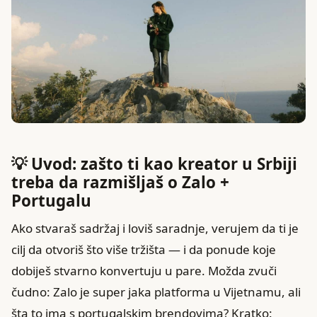
💡 Uvod: zašto ti kao kreator u Srbiji
treba da razmišljaš o Zalo +
Portugalu
Ako stvaraš sadržaj i loviš saradnje, verujem da ti je
cilj da otvoriš što više tržišta — i da ponude koje
dobiješ stvarno konvertuju u pare. Možda zvuči
čudno: Zalo je super jaka platforma u Vijetnamu, ali
šta to ima s portugalskim brendovima? Kratko: