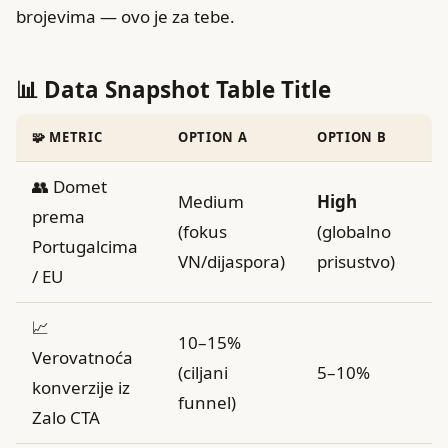
brojevima — ovo je za tebe.
📊 Data Snapshot Table Title
🧩 METRIC
OPTION A
OPTION B
👥 Domet
Medium
High
prema
(fokus
(globalno
Portugalcima
VN/dijaspora)
prisustvo)
/ EU
📈
10–15%
Verovatnoća
(ciljani
5–10%
konverzije iz
funnel)
Zalo CTA