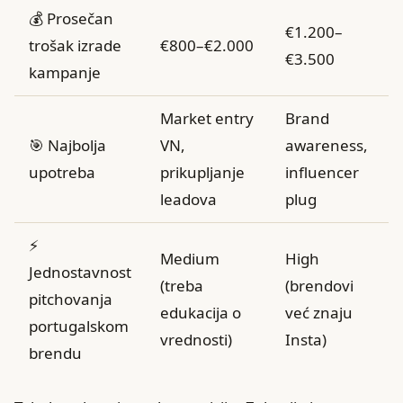
💰 Prosečan
€1.200–
trošak izrade
€800–€2.000
€3.500
kampanje
Market entry
Brand
🎯 Najbolja
VN,
awareness,
upotreba
prikupljanje
influencer
leadova
plug
⚡
Medium
High
Jednostavnost
(treba
(brendovi
pitchovanja
edukacija o
već znaju
portugalskom
vrednosti)
Insta)
brendu