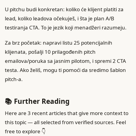
U pitchu budi konkretan: koliko će klijent platiti za
lead, koliko leadova očekuješ, i šta je plan A/B
testiranja CTA. To je jezik koji menadžeri razumeju.
Za brz početak: napravi listu 25 potencijalnih
klijenata, pošalji 10 prilagođenih pitch
emailova/poruka sa jasnim pilotom, i spremi 2 CTA
testa. Ako želiš, mogu ti pomoći da sredimo šablon
pitch‑a.
📚 Further Reading
Here are 3 recent articles that give more context to
this topic — all selected from verified sources. Feel
free to explore 👇