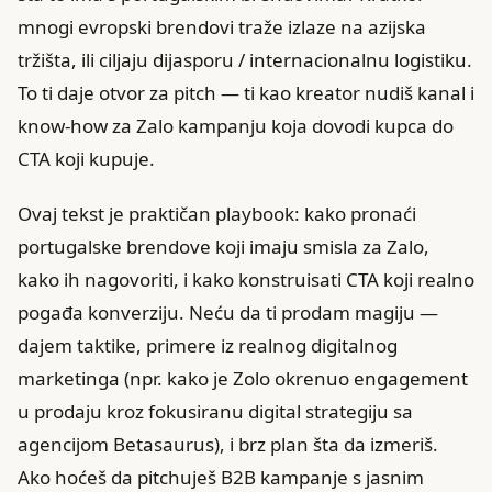
mnogi evropski brendovi traže izlaze na azijska
tržišta, ili ciljaju dijasporu / internacionalnu logistiku.
To ti daje otvor za pitch — ti kao kreator nudiš kanal i
know‑how za Zalo kampanju koja dovodi kupca do
CTA koji kupuje.
Ovaj tekst je praktičan playbook: kako pronaći
portugalske brendove koji imaju smisla za Zalo,
kako ih nagovoriti, i kako konstruisati CTA koji realno
pogađa konverziju. Neću da ti prodam magiju —
dajem taktike, primere iz realnog digitalnog
marketinga (npr. kako je Zolo okrenuo engagement
u prodaju kroz fokusiranu digital strategiju sa
agencijom Betasaurus), i brz plan šta da izmeriš.
Ako hoćeš da pitchuješ B2B kampanje s jasnim