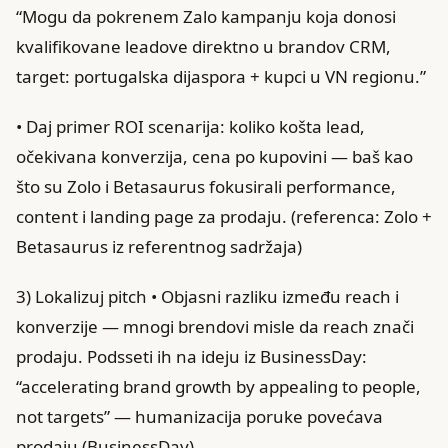
“Mogu da pokrenem Zalo kampanju koja donosi
kvalifikovane leadove direktno u brandov CRM,
target: portugalska dijaspora + kupci u VN regionu.”
• Daj primer ROI scenarija: koliko košta lead,
očekivana konverzija, cena po kupovini — baš kao
što su Zolo i Betasaurus fokusirali performance,
content i landing page za prodaju. (referenca: Zolo +
Betasaurus iz referentnog sadržaja)
3) Lokalizuj pitch • Objasni razliku između reach i
konverzije — mnogi brendovi misle da reach znači
prodaju. Podsseti ih na ideju iz BusinessDay:
“accelerating brand growth by appealing to people,
not targets” — humanizacija poruke povećava
prodaju (BusinessDay).