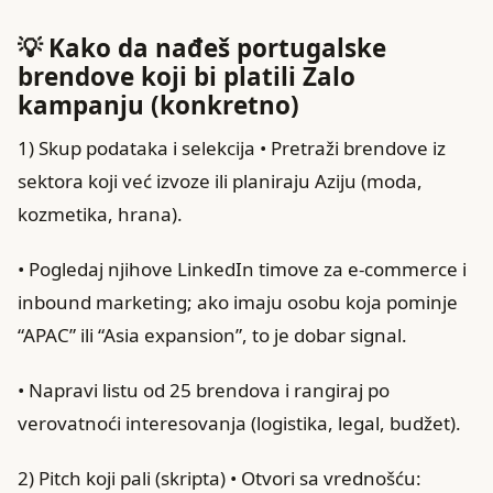
💡 Kako da nađeš portugalske
brendove koji bi platili Zalo
kampanju (konkretno)
1) Skup podataka i selekcija • Pretraži brendove iz
sektora koji već izvoze ili planiraju Aziju (moda,
kozmetika, hrana).
• Pogledaj njihove LinkedIn timove za e‑commerce i
inbound marketing; ako imaju osobu koja pominje
“APAC” ili “Asia expansion”, to je dobar signal.
• Napravi listu od 25 brendova i rangiraj po
verovatnoći interesovanja (logistika, legal, budžet).
2) Pitch koji pali (skripta) • Otvori sa vrednošću: