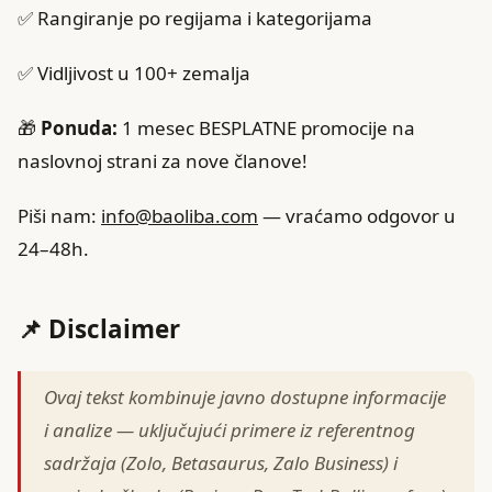
✅ Rangiranje po regijama i kategorijama
✅ Vidljivost u 100+ zemalja
🎁
Ponuda:
1 mesec BESPLATNE promocije na
naslovnoj strani za nove članove!
Piši nam:
info@baoliba.com
— vraćamo odgovor u
24–48h.
📌 Disclaimer
Ovaj tekst kombinuje javno dostupne informacije
i analize — uključujući primere iz referentnog
sadržaja (Zolo, Betasaurus, Zalo Business) i