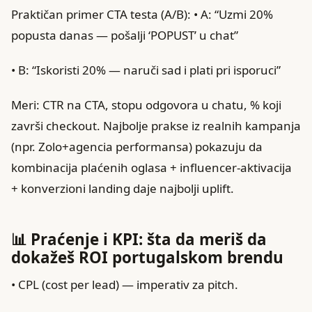
Praktičan primer CTA testa (A/B): • A: “Uzmi 20%
popusta danas — pošalji ‘POPUST’ u chat”
• B: “Iskoristi 20% — naruči sad i plati pri isporuci”
Meri: CTR na CTA, stopu odgovora u chatu, % koji
završi checkout. Najbolje prakse iz realnih kampanja
(npr. Zolo+agencia performansa) pokazuju da
kombinacija plaćenih oglasa + influencer‑aktivacija
+ konverzioni landing daje najbolji uplift.
📊 Praćenje i KPI: šta da meriš da
dokažeš ROI portugalskom brendu
• CPL (cost per lead) — imperativ za pitch.