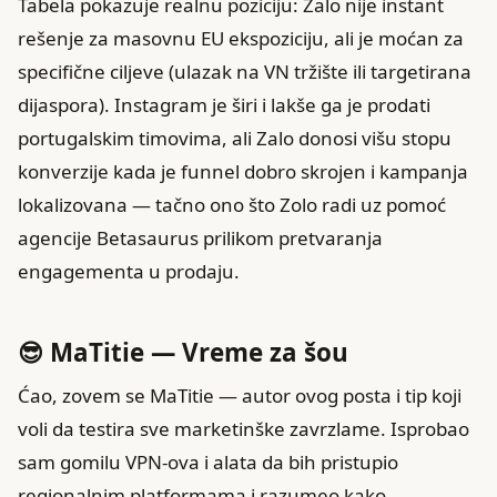
Tabela pokazuje realnu poziciju: Zalo nije instant
rešenje za masovnu EU ekspoziciju, ali je moćan za
specifične ciljeve (ulazak na VN tržište ili targetirana
dijaspora). Instagram je širi i lakše ga je prodati
portugalskim timovima, ali Zalo donosi višu stopu
konverzije kada je funnel dobro skrojen i kampanja
lokalizovana — tačno ono što Zolo radi uz pomoć
agencije Betasaurus prilikom pretvaranja
engagementa u prodaju.
😎 MaTitie — Vreme za šou
Ćao, zovem se MaTitie — autor ovog posta i tip koji
voli da testira sve marketinške zavrzlame. Isprobao
sam gomilu VPN‑ova i alata da bih pristupio
regionalnim platformama i razumeo kako