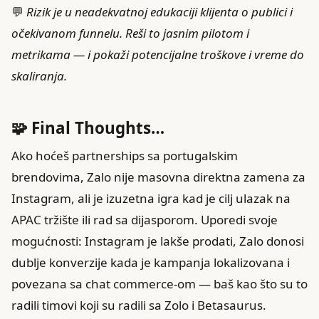
💬
Rizik je u neadekvatnoj edukaciji klijenta o publici i
očekivanom funnelu. Reši to jasnim pilotom i
metrikama — i pokaži potencijalne troškove i vreme do
skaliranja.
🧩 Final Thoughts…
Ako hoćeš partnerships sa portugalskim
brendovima, Zalo nije masovna direktna zamena za
Instagram, ali je izuzetna igra kad je cilj ulazak na
APAC tržište ili rad sa dijasporom. Uporedi svoje
mogućnosti: Instagram je lakše prodati, Zalo donosi
dublje konverzije kada je kampanja lokalizovana i
povezana sa chat commerce‑om — baš kao što su to
radili timovi koji su radili sa Zolo i Betasaurus.