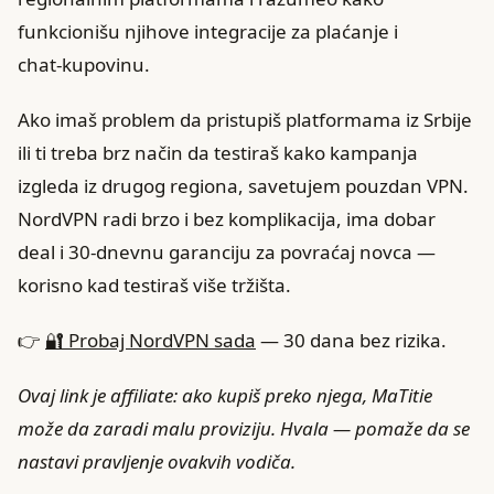
funkcionišu njihove integracije za plaćanje i
chat‑kupovinu.
Ako imaš problem da pristupiš platformama iz Srbije
ili ti treba brz način da testiraš kako kampanja
izgleda iz drugog regiona, savetujem pouzdan VPN.
NordVPN radi brzo i bez komplikacija, ima dobar
deal i 30‑dnevnu garanciju za povraćaj novca —
korisno kad testiraš više tržišta.
👉
🔐 Probaj NordVPN sada
— 30 dana bez rizika.
Ovaj link je affiliate: ako kupiš preko njega, MaTitie
može da zaradi malu proviziju. Hvala — pomaže da se
nastavi pravljenje ovakvih vodiča.