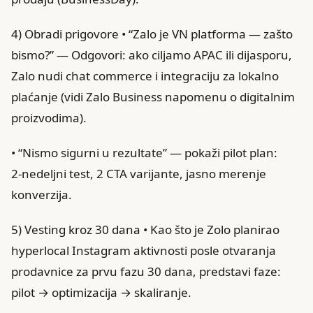
4) Obradi prigovore • “Zalo je VN platforma — zašto
bismo?” — Odgovori: ako ciljamo APAC ili dijasporu,
Zalo nudi chat commerce i integraciju za lokalno
plaćanje (vidi Zalo Business napomenu o digitalnim
proizvodima).
• “Nismo sigurni u rezultate” — pokaži pilot plan:
2‑nedeljni test, 2 CTA varijante, jasno merenje
konverzija.
5) Vesting kroz 30 dana • Kao što je Zolo planirao
hyperlocal Instagram aktivnosti posle otvaranja
prodavnice za prvu fazu 30 dana, predstavi faze:
pilot → optimizacija → skaliranje.