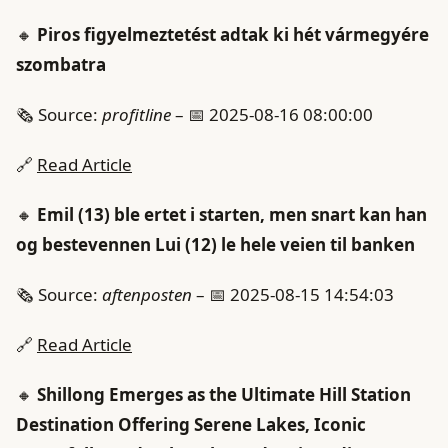
🔸
Piros figyelmeztetést adtak ki hét vármegyére
szombatra
🗞️ Source:
profitline
– 📅 2025-08-16 08:00:00
🔗
Read Article
🔸
Emil (13) ble ertet i starten, men snart kan han
og bestevennen Lui (12) le hele veien til banken
🗞️ Source:
aftenposten
– 📅 2025-08-15 14:54:03
🔗
Read Article
🔸
Shillong Emerges as the Ultimate Hill Station
Destination Offering Serene Lakes, Iconic