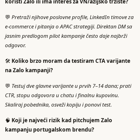
koristi Zalo ili ima interes za VN/azijsko tržište?
💬
Pretraži njihove poslovne profile, LinkedIn timove za
e‑commerce i pitanja o APAC strategiji. Direktan DM sa
jasnim predlogom pilot kampanje često daje najbrži
odgovor.
🛠️
Koliko brzo moram da testiram CTA varijante
na Zalo kampanji?
💬
Testuj dve glavne varijante u prvih 7–14 dana; prati
CTR, stopu odgovora u chatu i finalnu kupovinu.
Skaliraj pobednika, osveži kopiju i ponovi test.
🧠
Koji je najveći rizik kad pitchujem Zalo
kampanju portugalskom brendu?