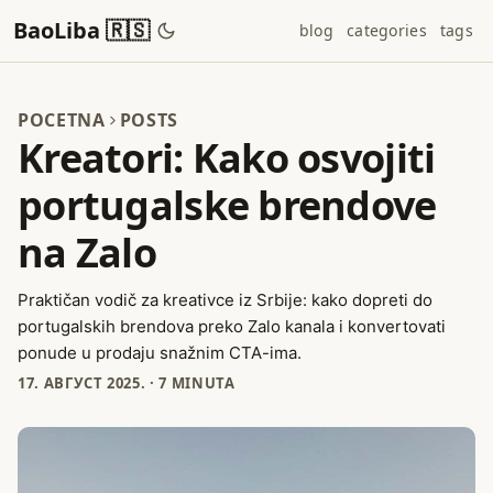
BaoLiba 🇷🇸
blog
categories
tags
POCETNA
POSTS
Kreatori: Kako osvojiti
portugalske brendove
na Zalo
Praktičan vodič za kreativce iz Srbije: kako dopreti do
portugalskih brendova preko Zalo kanala i konvertovati
ponude u prodaju snažnim CTA-ima.
17. АВГУСТ 2025.
·
7 MINUTA