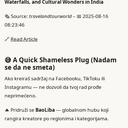
Waterfalls, and Cultural Wonders in India
🗞️ Source:
travelandtourworld
– 📅 2025-08-16
08:23:46
🔗
Read Article
😅 A Quick Shameless Plug (Nadam
se da ne smeta)
Ako kreiraš sadržaj na Facebooku, TikToku ili
Instagramu — ne dozvoli da tvoj rad prođe
neprimećeno.
🔥 Pridruži se
BaoLiba
— globalnom hubu koji
rangira kreatore po regionima i kategorijama.