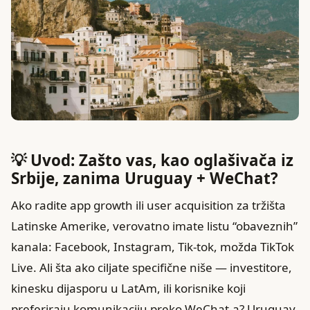
💡 Uvod: Zašto vas, kao oglašivača iz
Srbije, zanima Uruguay + WeChat?
Ako radite app growth ili user acquisition za tržišta
Latinske Amerike, verovatno imate listu “obaveznih”
kanala: Facebook, Instagram, Tik-tok, možda TikTok
Live. Ali šta ako ciljate specifične niše — investitore,
kinesku dijasporu u LatAm, ili korisnike koji
preferiraju komunikaciju preko WeChat-a? Uruguay