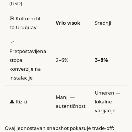
(USD)
🎯 Kulturni fit
Vrlo visok
Srednji
za Uruguay
📈
Pretpostavljena
stopa
2–6%
3–8%
konverzije na
instalacije
Umeren —
Manji —
⚠️ Rizici
lokalne
autentičnost
varijacije
Ovaj jednostavan snapshot pokazuje trade-off: