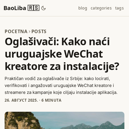
BaoLiba 🇷🇸
blog
categories
tags
POCETNA
POSTS
Oglašivači: Kako naći
uruguajske WeChat
kreatore za instalacije?
Praktičan vodič za oglašivače iz Srbije: kako locirati,
verifikovati i angažovati uruguajske WeChat kreatore i
streamere za kampanje koje ciljaju instalacije aplikacija.
26. АВГУСТ 2025.
·
6 MINUTA