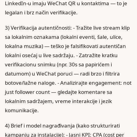
LinkedIn-u imaju WeChat QR u kontaktima — to je
legalan i brz način verifikacije.
3) Verifikacija autentičnosti: - Tražite live stream klip
sa lokalnim oznakama (lokalni eventi, šale, ulice,
lokalna muzika) — teško je falsifikovati autentičan
lokalni osećaj u live sadržaju. - Zatražite kratku
verifikacionu snimku (npr. 30s sa papirićem i
datumom) u WeChat poruci — radi brzo i filtrira
botove/lažne naloge. - Analizirajte engagement: not
just follower count — gledajte komentare sa
lokalnim sadržajem, vreme interakcije i jezik
komunikacije.
4) Brief i model nagrađivanja (kako strukturirati
kampanju za instalacije): - Jasni KPI: CPA (cost per