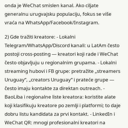
onda je WeChat smislen kanal. Ako ciljate
generalnu urugvajsku populaciju, fokus se više
vraća na WhatsApp/Facebook/Instagram.
2) Gde tražiti kreatore: - Lokalni
Telegram/WhatsApp/Discord kanali: u LatAm često
postoji cross-posting — kreatori koji rade i WeChat
često objavljuju u regionalnim grupama. - Lokalni
streaming hubovi i FB grupe: pretražite „streamers
Uruguay“, „creators Uruguay“ i prateće grupe —
često imaju kontakte za direktan outreach. -
BaoLiba i regionalne liste kreatora: koristite alate
koji klasifikuju kreatore po zemlji i platformi; to daje
dobru listu kandidata za prvi kontakt. - LinkedIn i
WeChat QR: mnogi profesionalni kreatori na