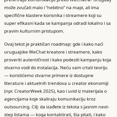
može zvučati malo i “nebitno” na mapi, ali ima
specifične klastere korisnika i streamere koji su
super efikasni kada se kampanja odradi lokalno i sa
pravim kulturnim pristupom.
Ovaj tekst je praktičan roadmap: gde i kako naći
uruguajske WeChat kreatore i streamere, kako
proveriti autentičnost i kako podesiti kampanju koja
stvarno vodi do instalacija. Neću vam crtati teoriju
— koristićemo stvarne primere iz dostupne
literature i aktuelnih trendova u creator ekonomiji
(npr. CreatorWeek 2025), kao i uvid iz materijala o
agencijama koje skaliraju komunikaciju kroz
outsourcing. Cilj: da izađete iz teksta s jasnim next-
step listama — koga kontaktirati, šta pitati, i kako