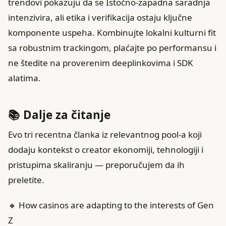
trendovi pokazuju da se Istočno-zapadna saradnja
intenzivira, ali etika i verifikacija ostaju ključne
komponente uspeha. Kombinujte lokalni kulturni fit
sa robustnim trackingom, plaćajte po performansu i
ne štedite na proverenim deeplinkovima i SDK
alatima.
📚 Dalje za čitanje
Evo tri recentna članka iz relevantnog pool-a koji
dodaju kontekst o creator ekonomiji, tehnologiji i
pristupima skaliranju — preporučujem da ih
preletite.
🔸 How casinos are adapting to the interests of Gen
Z