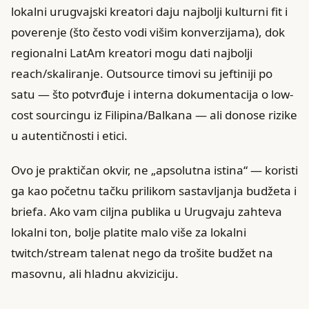
lokalni urugvajski kreatori daju najbolji kulturni fit i
poverenje (što često vodi višim konverzijama), dok
regionalni LatAm kreatori mogu dati najbolji
reach/skaliranje. Outsource timovi su jeftiniji po
satu — što potvrđuje i interna dokumentacija o low-
cost sourcingu iz Filipina/Balkana — ali donose rizike
u autentičnosti i etici.
Ovo je praktičan okvir, ne „apsolutna istina“ — koristi
ga kao početnu tačku prilikom sastavljanja budžeta i
briefa. Ako vam ciljna publika u Urugvaju zahteva
lokalni ton, bolje platite malo više za lokalni
twitch/stream talenat nego da trošite budžet na
masovnu, ali hladnu akviziciju.