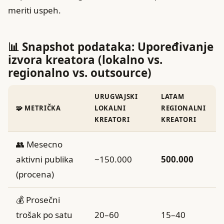
meriti uspeh.
📊 Snapshot podataka: Upoređivanje
izvora kreatora (lokalno vs.
regionalno vs. outsource)
URUGVAJSKI
LATAM
🧩 METRIČKA
LOKALNI
REGIONALNI
KREATORI
KREATORI
👥 Mesecno
aktivni publika
~150.000
500.000
(procena)
💰 Prosečni
trošak po satu
20–60
15–40