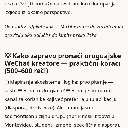
brzo u Srbiji i pomaže da testirate kako kampanja
izgleda iz lokalne perspektive.
Ovo sadrži affiliate link — MaTitie može da zaradi malu
proviziju ako odlučite da kupite preko linka.
💡 Kako zapravo pronaći uruguajske
WeChat kreatore — praktični koraci
(500–600 reči)
1) Mapiranje ekosistema i logika: prvo pitanje —
zašto WeChat u Urugvaju? WeChat je primarno
kanal za korisnike koji već preferiraju tu aplikaciju
(diaspora, biznis veze). Ako imate jasno
segmentisanu ciljnu grupu (npr. kineski trgovci u
Montevideu, studenti izmene, specifična diaspora),