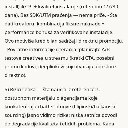
install) ili CPI + kvalitet instalacije (retention 1/7/30
dana). Bez SDK/UTM praćenja — nema priče. - Šta
dati kreatoru: kombinacija fiksne naknade +
performance bonusa za verifikovane instalacije.
Ovo motiviše kredibilan sadržaj i direktnu promociju.
- Povratne informacije i iteracija: planirajte A/B
testove creativea u streamu (kratki CTA, posebni
promo kodovi, deeplinkovi koji otvaraju app store
direktno).
5) Rizici i etika — šta naučiti iz reference: U
dostupnom materijalu o agencijama koje
konkateniraju chatter timove (filipinski/balkanski
sourcing) jasno vidimo rizike: niska satnica dovodi
do degradacije kvaliteta i etičkih problema. Kada