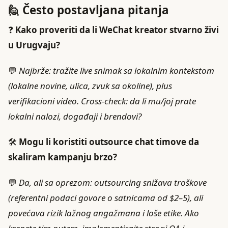
🙋 Često postavljana pitanja
❓
Kako proveriti da li WeChat kreator stvarno živi
u Urugvaju?
💬
Najbrže: tražite live snimak sa lokalnim kontekstom
(lokalne novine, ulica, zvuk sa okoline), plus
verifikacioni video. Cross-check: da li mu/joj prate
lokalni nalozi, događaji i brendovi?
🛠️
Mogu li koristiti outsource chat timove da
skaliram kampanju brzo?
💬
Da, ali sa oprezom: outsourcing snižava troškove
(referentni podaci govore o satnicama od $2–5), ali
povećava rizik lažnog angažmana i loše etike. Ako