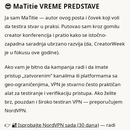
😎 MaTitie VREME PREDSTAVE
Ja sam MaTitie — autor ovog posta i čovek koji voli
da testira stvar u praksi. Putovao sam kroz gomilu
creator konferencija i pratio kako se istočno-
zapadna saradnja ubrzano razvija (da, CreatorWeek
je u fokusu ove godine).
Ako vam je bitno da kampanja radi i da imate
pristup „zatvorenim“ kanalima ili platformama sa
geo-ograničenjima, VPN je stvarno često praktičan
alat za testiranje i verifikaciju pristupa. Ako želite
brz, pouzdan i široko testiran VPN — preporučujem
NordVPN.
👉
🔐 Isprobajte NordVPN sada (30 dana)
— radi