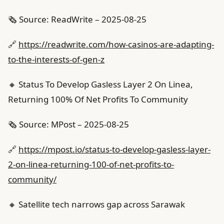
🗞️ Source: ReadWrite – 2025-08-25
🔗
https://readwrite.com/how-casinos-are-adapting-
to-the-interests-of-gen-z
🔸 Status To Develop Gasless Layer 2 On Linea,
Returning 100% Of Net Profits To Community
🗞️ Source: MPost – 2025-08-25
🔗
https://mpost.io/status-to-develop-gasless-layer-
2-on-linea-returning-100-of-net-profits-to-
community/
🔸 Satellite tech narrows gap across Sarawak