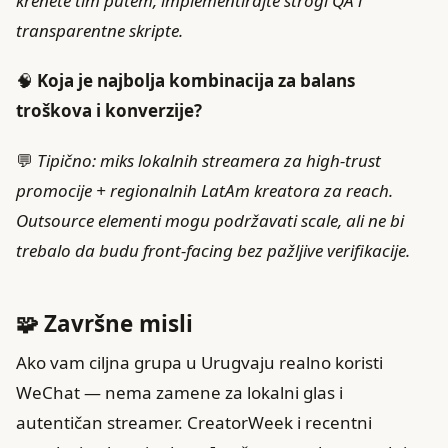
krenete tim putem, implementirajte strogi QA i
transparentne skripte.
🧠
Koja je najbolja kombinacija za balans
troškova i konverzije?
💬
Tipično: miks lokalnih streamera za high-trust
promocije + regionalnih LatAm kreatora za reach.
Outsource elementi mogu podržavati scale, ali ne bi
trebalo da budu front-facing bez pažljive verifikacije.
🧩 Završne misli
Ako vam ciljna grupa u Urugvaju realno koristi
WeChat — nema zamene za lokalni glas i
autentičan streamer. CreatorWeek i recentni