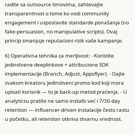
radite sa outsource timovima, zahtevajte
transparentnost o tome ko vodi community
engagement i uspostavite standarde ponašanja (no
fake-persuasion, no manipulative scripts). Ovaj
princip smanjuje reputacioni rizik vaše kampanje.
6) Operativna tehnika za merljivost: - Koristite
jedinstvene deeplinkove + attribucione SDK
implementacije (Branch, Adjust, Appsflyer). - Dajte
svakom kreatoru jedinstveni promo kod koji mora
upisati korisnik — to je back-up metod praćenja. - U
analyticsu pratite ne samo installs već i 7/30-day
retention — influencer-driven instalacije često rastu
u početku, ali retention otkriva stvarnu vrednost.