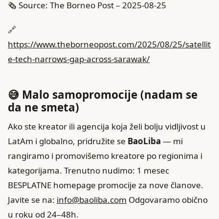
🗞️ Source: The Borneo Post – 2025-08-25
🔗
https://www.theborneopost.com/2025/08/25/satellit
e-tech-narrows-gap-across-sarawak/
😅 Malo samopromocije (nadam se
da ne smeta)
Ako ste kreator ili agencija koja želi bolju vidljivost u
LatAm i globalno, pridružite se
BaoLiba
— mi
rangiramo i promovišemo kreatore po regionima i
kategorijama. Trenutno nudimo: 1 mesec
BESPLATNE homepage promocije za nove članove.
Javite se na:
info@baoliba.com
Odgovaramo obično
u roku od 24–48h.