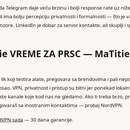
a Telegram daje veću brzinu i bolji response rate uz niž
ail ima bolju percepciju privatnosti i formalnosti — što je 
ore. LinkedIn je dobar za senior kontakte, ali skuplji i sp
tie VREME ZA PRSC — MaTiti
lik koji testira alate, pregovara sa brendovima i pali ne
osao. VPN, privatnost i pristup su bitni jer ponekad lokaln
ste kanale koje kod nas ne gledamo. Ako ti treba brzo, pr
govaraš sa inostranim kontaktima — probaj NordVPN.
rdVPN sada
— 30 dana garancije.