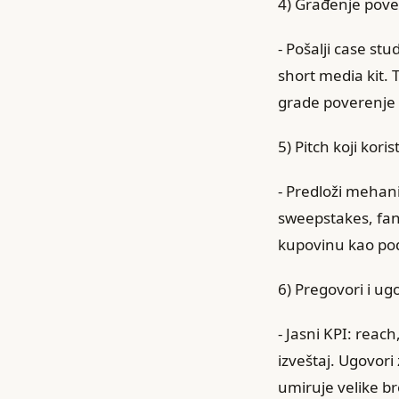
4) Građenje pove
- Pošalji case st
short media kit.
grade poverenje (
5) Pitch koji kor
- Predloži mehani
sweepstakes, fan
kupovinu kao podr
6) Pregovori i ug
- Jasni KPI: reach
izveštaj. Ugovori
umiruje velike br