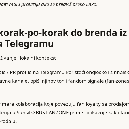
iti malu proviziju ako se prijaviš preko linka.
korak-po-korak do brenda iz 
a Telegramu
živanje i lokalni kontekst
ale / PR profile na Telegramu koristeći engleske i sinhals
javne kanale, opiši njihov ton i fandom signale (fan-zones
primere kolaboracija koje povezuju fan loyalty sa prodaj
erijalu Sunsilk×BUS FANZONE primer pokazuje kako fa
prodaju.