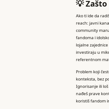
💡 Zašto
Ako ti ide da ra
reach: javni kana
community manage
fandoma i idolsko
lojalne zajednic
investiraju u mi
referentnom mate
Problem koji čest
konteksta, bez po
Ignorisanje ili lo
nađeš prave konta
koristiš fandom i