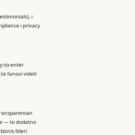
estimonials), i
pliance i privacy
y-to-enter
e fanovi videti
i transparentan
ive — to dodatno
iznis lideri