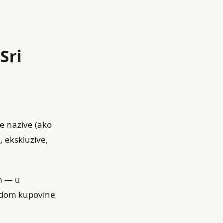
Sri
ke nazive (ako
, ekskluzive,
om — u
ndom kupovine