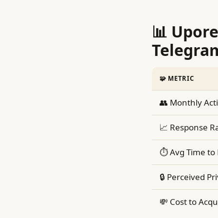
📊 Upore
Telegram
🧩 METRIC
👥 Monthly Acti
📈 Response R
⏱️ Avg Time to
🔒 Perceived Pr
💸 Cost to Acqu