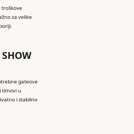
e troškove
važno za velike
oriji.
e SHOW
potrebne gateove
i timovi u
ivatno i stabilno