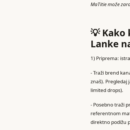
MaTitie može zarad
💡 Kako 
Lanke n
1) Priprema: istra
- Traži brend kan
znaš). Pregledaj 
limited drops).
- Posebno traži 
referentnom mat
direktno podižu 