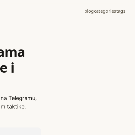
blog
categories
tags
rama
e i
e na Telegramu,
om taktike.