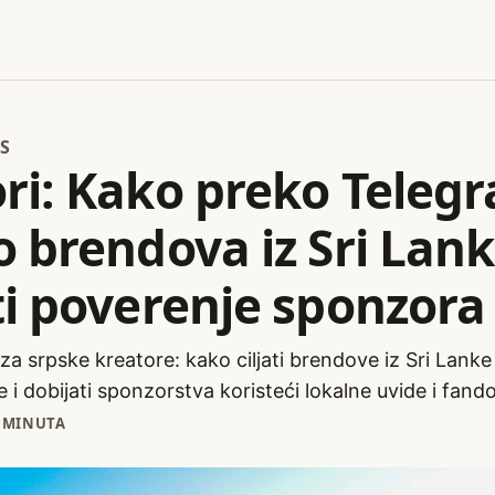
S
ri: Kako preko Teleg
o brendova iz Sri Lank
ti poverenje sponzora
za srpske kreatore: kako ciljati brendove iz Sri Lank
e i dobijati sponzorstva koristeći lokalne uvide i fand
 MINUTA