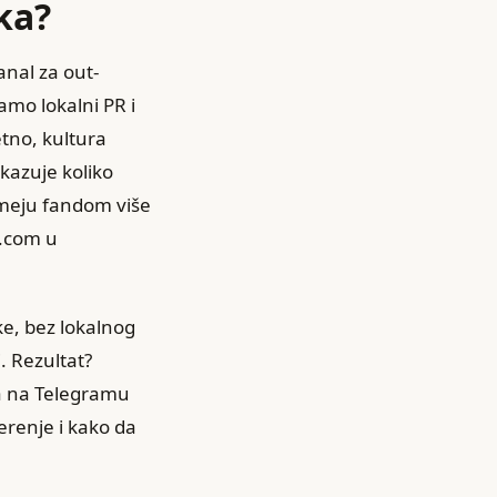
ka?
nal za out-
tamo lokalni PR i
tno, kultura
okazuje koliko
umeju fandom više
t.com u
ke, bez lokalnog
. Rezultat?
 da na Telegramu
erenje i kako da