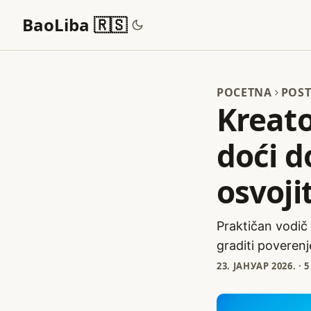
BaoLiba 🇷🇸
POCETNA
POST
Kreato
doći d
osvoji
Praktičan vodič 
graditi poverenj
23. ЈАНУАР 2026.
·
5