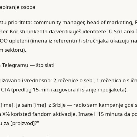
 mapiranje osoba
listu prioriteta: community manager, head of marketing, 
ner. Koristi LinkedIn da verifikuješ identitete. U Sri Lanki
OO upleteni (imena iz referentnih stručnjaka ukazuju na
m sektoru).
a Telegramu — što slati
alizovano i vrednosno: 2 rečenice o sebi, 1 rečenica o s
n CTA (predlog 15‑min razgovora ili slanje medijaketa).
 [ime], ja sam [ime] iz Srbije — radio sam kampanje gde 
a X% koristeći fandom aktivacije. Imate li 15 minuta da p
 za [proizvod]?”