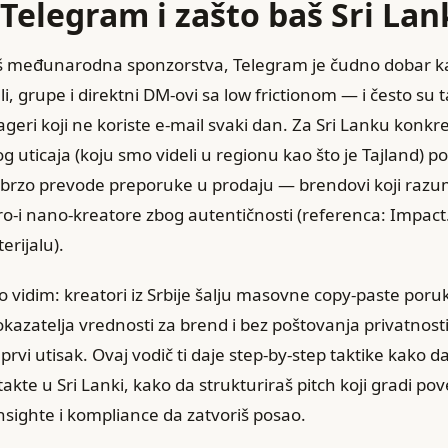
 Telegram i zašto baš Sri Lan
diš međunarodna sponzorstva, Telegram je čudno dobar ka
li, grupe i direktni DM-ovi sa low frictionom — i često su 
ri koji ne koriste e‑mail svaki dan. Za Sri Lanku konkre
g uticaja (koju smo videli u regionu kao što je Tajland) p
e brzo prevode preporuke u prodaju — brendovi koji raz
kro‑i nano‑kreatore zbog autentičnosti (referenca: Impac
rijalu).
o vidim: kreatori iz Srbije šalju masovne copy-paste poru
kazatelja vrednosti za brend i bez poštovanja privatnosti
š prvi utisak. Ovaj vodič ti daje step-by-step taktike kako
kte u Sri Lanki, kako da strukturiraš pitch koji gradi pov
nsighte i kompliance da zatvoriš posao.