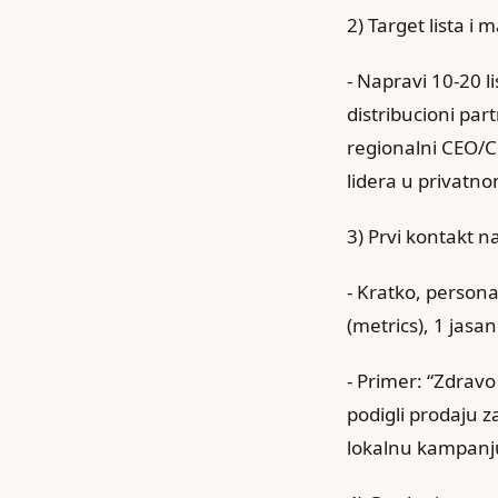
2) Target lista i
- Napravi 10‑20 
distribucioni part
regionalni CEO/C
lidera u privatno
3) Prvi kontakt n
- Kratko, person
(metrics), 1 jasa
- Primer: “Zdravo
podigli prodaju z
lokalnu kampanju