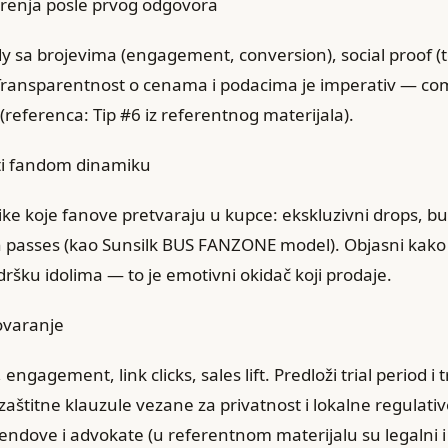
renja posle prvog odgovora
udy sa brojevima (engagement, conversion), social proof (t
 Transparentnost o cenama i podacima je imperativ — com
referenca: Tip #6 iz referentnog materijala).
isti fandom dinamiku
ke koje fanove pretvaraju u kupce: ekskluzivni drops, bu
 passes (kao Sunsilk BUS FANZONE model). Objasni kako ć
šku idolima — to je emotivni okidač koji prodaje.
ovaranje
, engagement, link clicks, sales lift. Predloži trial period 
 zaštitne klauzule vezane za privatnost i lokalne regulat
endove i advokate (u referentnom materijalu su legalni i b