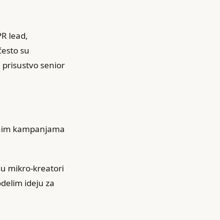
PR lead,
 često su
 prisustvo senior
ličnim kampanjama
su mikro‑kreatori
odelim ideju za