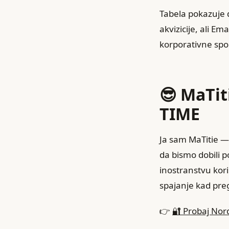
Tabela pokazuje d
akvizicije, ali Em
korporativne sponz
😎 MaTi
TIME
Ja sam MaTitie — 
da bismo dobili p
inostranstvu kori
spajanje kad pre
👉
🔐 Probaj No