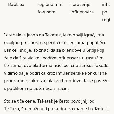
BaoLiba
regionalnim
i praćenje
influ
fokusom
influensera
po
regio
Iz tabele je jasno da Takatak, iako noviji igrač, ima
ozbiljnu prednost u specifičnim regijama poput Šri
Lanke i Indije. To znači da za brendove u Srbiji koji
žele da šire vidike i podrže influensere u rastućim
tržištima, ova platforma nudi odličnu šansu. Takođe,
vidimo da je podrška kroz influenserske konkursne
programe konkretan alat za brendove da se povežu
s publikom na autentičan način.
Što se tiče cene, Takatak je često povoljniji od
TikToka, što može biti presudno za manje budžete ili