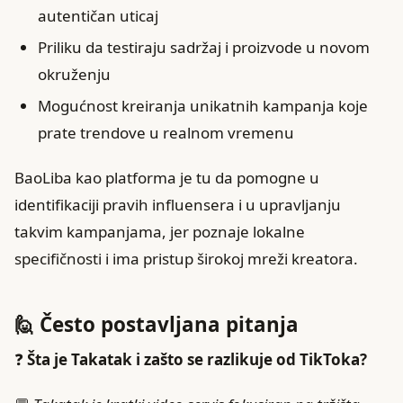
autentičan uticaj
Priliku da testiraju sadržaj i proizvode u novom
okruženju
Mogućnost kreiranja unikatnih kampanja koje
prate trendove u realnom vremenu
BaoLiba kao platforma je tu da pomogne u
identifikaciji pravih influensera i u upravljanju
takvim kampanjama, jer poznaje lokalne
specifičnosti i ima pristup širokoj mreži kreatora.
🙋 Često postavljana pitanja
❓
Šta je Takatak i zašto se razlikuje od TikToka?