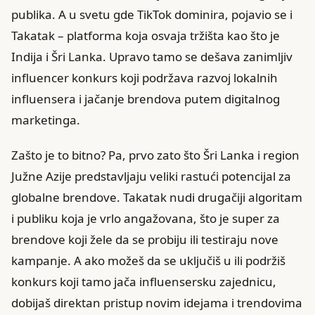
publika. A u svetu gde TikTok dominira, pojavio se i
Takatak – platforma koja osvaja tržišta kao što je
Indija i Šri Lanka. Upravo tamo se dešava zanimljiv
influencer konkurs koji podržava razvoj lokalnih
influensera i jačanje brendova putem digitalnog
marketinga.
Zašto je to bitno? Pa, prvo zato što Šri Lanka i region
Južne Azije predstavljaju veliki rastući potencijal za
globalne brendove. Takatak nudi drugačiji algoritam
i publiku koja je vrlo angažovana, što je super za
brendove koji žele da se probiju ili testiraju nove
kampanje. A ako možeš da se uključiš u ili podržiš
konkurs koji tamo jača influensersku zajednicu,
dobijaš direktan pristup novim idejama i trendovima