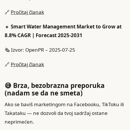
🔗
Pročitaj članak
🔸
Smart Water Management Market to Grow at
8.8% CAGR | Forecast 2025-2031
🗞️ Izvor: OpenPR – 2025-07-25
🔗
Pročitaj članak
😅 Brza, bezobrazna preporuka
(nadam se da ne smeta)
Ako se baviš marketingom na Facebooku, TikToku ili
Takataku — ne dozvoli da tvoj sadržaj ostane
neprimećen.