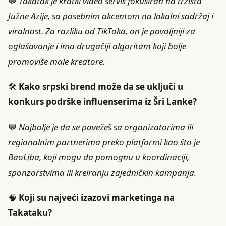
💬
Takatak je kratki video servis fokusiran na tržišta
Južne Azije, sa posebnim akcentom na lokalni sadržaj i
viralnost. Za razliku od TikToka, on je povoljniji za
oglašavanje i ima drugačiji algoritam koji bolje
promoviše male kreatore.
🛠️
Kako srpski brend može da se uključi u
konkurs podrške influenserima iz Šri Lanke?
💬
Najbolje je da se povežeš sa organizatorima ili
regionalnim partnerima preko platformi kao što je
BaoLiba, koji mogu da pomognu u koordinaciji,
sponzorstvima ili kreiranju zajedničkih kampanja.
🧠
Koji su najveći izazovi marketinga na
Takataku?