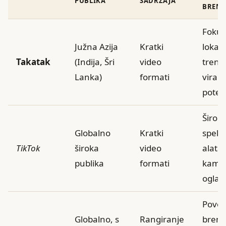
PUBLIKA
SADRŽAJA
BREN
Fokus
Južna Azija
Kratki
lokal
Takatak
(Indija, Šri
video
trend
Lanka)
formati
viraln
potenc
Širok
Globalno
Kratki
spekt
TikTok
široka
video
alata 
publika
formati
kampa
oglaš
Povez
Globalno, s
Rangiranje
brend