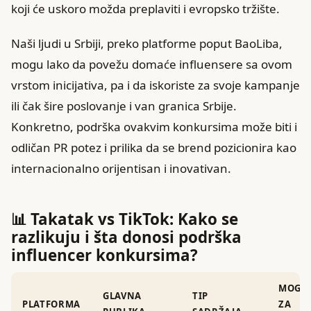
koji će uskoro možda preplaviti i evropsko tržište.
Naši ljudi u Srbiji, preko platforme poput BaoLiba,
mogu lako da povežu domaće influensere sa ovom
vrstom inicijativa, pa i da iskoriste za svoje kampanje
ili čak šire poslovanje i van granica Srbije.
Konkretno, podrška ovakvim konkursima može biti i
odličan PR potez i prilika da se brend pozicionira kao
internacionalno orijentisan i inovativan.
📊 Takatak vs TikTok: Kako se
razlikuju i šta donosi podrška
influencer konkursima?
MOGU
GLAVNA
TIP
PLATFORMA
ZA