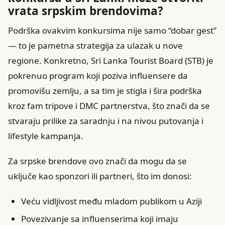
vrata srpskim brendovima?
Podrška ovakvim konkursima nije samo “dobar gest”
— to je pametna strategija za ulazak u nove
regione. Konkretno, Sri Lanka Tourist Board (STB) je
pokrenuo program koji poziva influensere da
promovišu zemlju, a sa tim je stigla i šira podrška
kroz fam tripove i DMC partnerstva, što znači da se
stvaraju prilike za saradnju i na nivou putovanja i
lifestyle kampanja.
Za srpske brendove ovo znači da mogu da se
uključe kao sponzori ili partneri, što im donosi:
Veću vidljivost među mladom publikom u Aziji
Povezivanje sa influenserima koji imaju