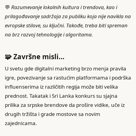
💬
Razumevanje lokalnih kultura i trendova, kao i
prilagođavanje sadržaja za publiku koja nije navikla na
evropske stilove, su ključni. Takođe, treba biti spreman
na brz razvoj tehnologije i algoritama.
🧩 Završne misli…
U svetu gde digitalni marketing brzo menja pravila
igre, povezivanje sa rastućim platformama i podrška
influenserima iz različitih regija može biti velika
prednost. Takatak i Sri Lanka konkurs su sjajna
prilika za srpske brendove da prošire vidike, uče iz
drugih tržišta i grade mostove sa novim
zajednicama.