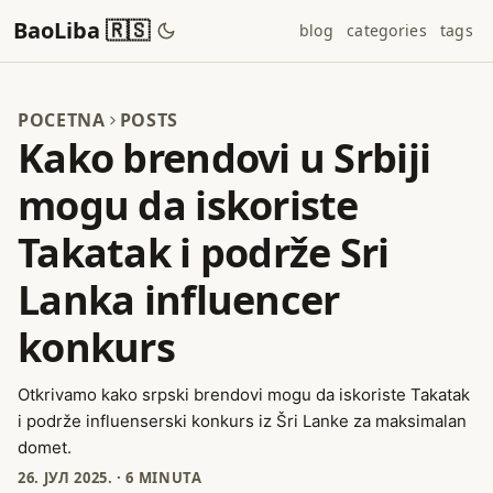
BaoLiba 🇷🇸
blog
categories
tags
POCETNA
POSTS
Kako brendovi u Srbiji
mogu da iskoriste
Takatak i podrže Sri
Lanka influencer
konkurs
Otkrivamo kako srpski brendovi mogu da iskoriste Takatak
i podrže influenserski konkurs iz Šri Lanke za maksimalan
domet.
26. ЈУЛ 2025.
·
6 MINUTA