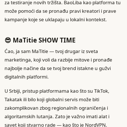
za testiranje novih tržišta. BaoLiba kao platforma tu
može pomoći da se pronađu pravi kreatori i prave
kampanje koje se uklapaju u lokalni kontekst.
😎 MaTitie SHOW TIME
Ćao, ja sam MaTitie — tvoj drugar iz sveta
marketinga, koji voli da razbije mitove i pronađe
najbolje načine da se tvoj brend istakne u gužvi
digitalnih platformi.
U Srbiji, pristup platformama kao što su TikTok,
Takatak ili bilo koji globalni servis može biti
zakomplikovan zbog regionalnih ograničenja i
algoritamskih lutanja. Zato je važno imati alat i
savet koji stvarno rade — kao što je NordVPN.