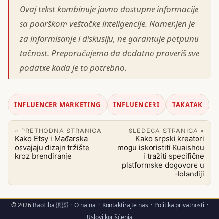
Ovaj tekst kombinuje javno dostupne informacije
sa podrškom veštačke inteligencije. Namenjen je
za informisanje i diskusiju, ne garantuje potpunu
tačnost. Preporučujemo da dodatno proveriš sve
podatke kada je to potrebno.
INFLUENCER MARKETING
INFLUENCERI
TAKATAK
« PRETHODNA STRANICA
SLEDECA STRANICA »
Kako Etsy i Mađarska
Kako srpski kreatori
osvajaju dizajn tržište
mogu iskoristiti Kuaishou
kroz brendiranje
i tražiti specifične
platformske dogovore u
Holandiji
© 2026
BaoLiba 🇷🇸
·
O nama
·
Kontaktirajte nas
·
Politika privatnosti
·
Uslovi korišćenja