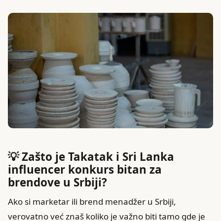
💡 Zašto je Takatak i Sri Lanka
influencer konkurs bitan za
brendove u Srbiji?
Ako si marketar ili brend menadžer u Srbiji,
verovatno već znaš koliko je važno biti tamo gde je