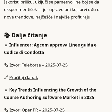
Iskoristi priliku, uključi se pametno i ne boj se da
eksperimentišeš — jer upravo oni koji prvi uđu u
nove trendove, najčešće i najviše profitiraju.
📚 Dalje čitanje
🔸
Influencer: Agcom approva Linee guida e
Codice di Condotta
🗞️ Izvor: Teleborsa – 2025-07-25
🔗
Pročitaj članak
🔸
Key Trends Influencing the Growth of the
Course Authoring Software Market in 2025
🗞️ Izvor: OpenPR – 2025-07-25