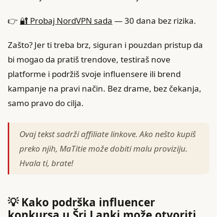
👉
🔐 Probaj NordVPN sada
— 30 dana bez rizika.
Zašto? Jer ti treba brz, siguran i pouzdan pristup da
bi mogao da pratiš trendove, testiraš nove
platforme i podržiš svoje influensere ili brend
kampanje na pravi način. Bez drame, bez čekanja,
samo pravo do cilja.
Ovaj tekst sadrži affiliate linkove. Ako nešto kupiš
preko njih, MaTitie može dobiti malu proviziju.
Hvala ti, brate!
💡 Kako podrška influencer
konkursa u Šri Lanki može otvoriti