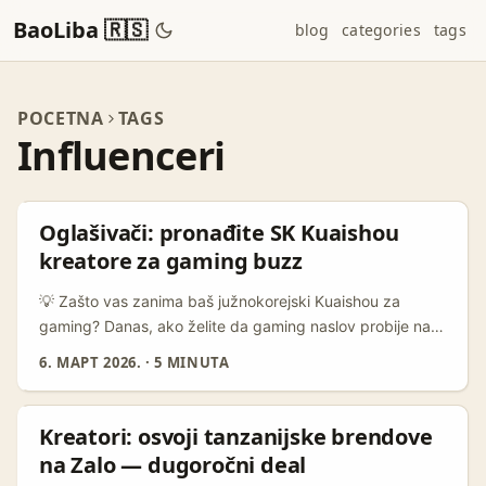
BaoLiba 🇷🇸
blog
categories
tags
POCETNA
TAGS
Influenceri
Oglašivači: pronađite SK Kuaishou
kreatore za gaming buzz
💡 Zašto vas zanima baš južnokorejski Kuaishou za
gaming? Danas, ako želite da gaming naslov probije na
azijsko tržište ili ciljate globalne fandom mikrozajednice,
6. МАРТ 2026.
·
5 MINUTA
Kuaishou u Južnoj Koreji ima specifičan DNA — miks
short-form videa, live streama i ultra-engaged fandom
publike. Problem? Nije TikTok, ne koristi iste discover
Kreatori: osvoji tanzanijske brendove
mehanike, a lokalni kreatori često rade u krugovima koje
na Zalo — dugoročni deal
nije lako poremetiti standardnim outreachom iz Evrope. ...