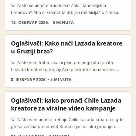
💡 Zašto se uopšte truditi oko Zalo i tanzanijskih
brendova? Ako si kreator iz Srbije i razmišljaš o širenju
baze brendova van Evrope — dobro razmisli o Zalo kao
13. ФЕБРУАР 2026.
·
5 MINUTA
alternativi za jugoistočnu Aziju. Zalo je primarno
vijetnamska/azijska komunikaciona platforma, ali forma
direktnog, chat-first kontakta koju nudi — DM, voice
Oglašivači: Kako naći Lazada kreatore
note, zajedničke grupe — je model koji brendovi u drugim
u Gruziji brzo?
tržištima često preferiraju. ...
💡 Zašto vam treba lokalni plan pre nego što tražite
Lazada kreatore u Gruziji Ako planirate sponzorisanu
challenge kampanju koja targetira Gruziju preko Lazada
8. ФЕБРУАР 2026.
·
5 MINUTA
ekosistema, treba vam više od “pritisni follow” taktike.
Lazada je regionalni igrač koji ubrzano uvodi AI alate,
logistička poboljšanja i fokus na verodostojnost brenda
Oglašivači: kako pronaći Chile Lazada
(Lazada Brand Gala 2025, PR Newswire). To znači da
kreatore za viralne video kampanje
kreatori koji uspešno konvertuju često kombinuju Lazada
listing content sa sadržajem na TikToku/Instagramu — pa
💡 Zašto vam uopšte trebaju Chile Lazada kreatori (i gde
morate tražiti omnichannel signal, ne samo Lazada profil.
greše većina brendova) Kratko i jasno: ako prodajete
...
proizvode koji ciljaju latinoameričko tržište ili testirate