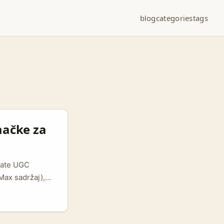
blog
categories
tags
mačke za
irate UGC
Max sadržaj),
urne
i su trenutno
u u nemačkom