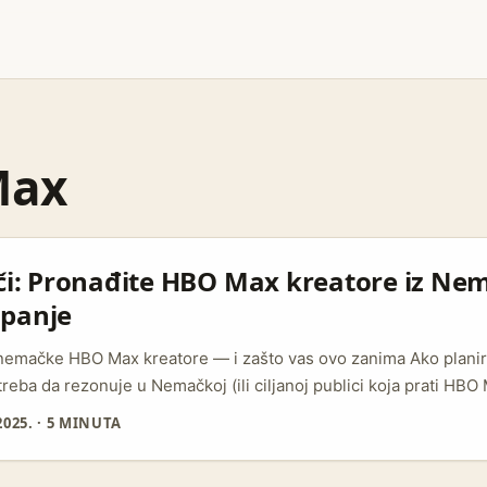
Max
či: Pronađite HBO Max kreatore iz Ne
panje
ti nemačke HBO Max kreatore — i zašto vas ovo zanima Ako plan
reba da rezonuje u Nemačkoj (ili ciljanoj publici koja prati HBO 
 kreatora nije samo “skok na TikTok”. Radi se o kombinaciji kult
025.
·
5 MINUTA
poznavanja formata i pozicioniranja brenda uz serije/filmove koj
 i Banijay Germany (izvor: Banijay Germany) igraju veliku ulog