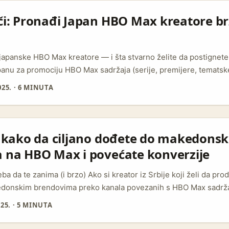
kosistemu — to znači da postoji već izgrađena publika koja ček
meme sadržaje vezane za naslove. ...
či: Pronađi Japan HBO Max kreatore br
i japanske HBO Max kreatore — i šta stvarno želite da postignete
anu za promociju HBO Max sadržaja (serije, premijere, tematske
velike brojke. Tražiš kreatore koji dišu sa fandomom, komentar
25.
·
6 MINUTA
 pokreću razgovore koji pretvaraju gledaoce u pretplatnike. U pra
t strategija — komentari, saves, share-ovi i gledanost klipova
.
: kako da ciljano dođete do makedonsk
 na HBO Max i povećate konverzije
ba da te zanima (i brzo) Ako si kreator iz Srbije koji želi da prod
donskim brendovima preko kanala povezanih s HBO Max sadr
 u Severnoj Makedoniji sve više troše na digital jer je reach rel
25.
·
5 MINUTA
ovana (Skopje kao primer velike turističke i kulturne vidljivosti
če mogu brzo eskalirati). HBO Max kampanje kao “Raise Your Ba