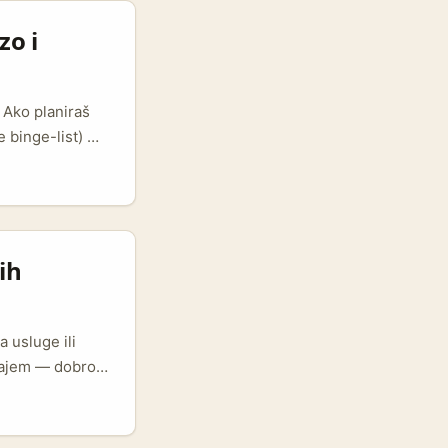
a recenzije,
zo i
 Ako planiraš
 binge-list) —
išu epizode,
ksi to znači:
 su KPI, ne samo
ih
a usluge ili
žajem — dobro
ativno povoljan,
 pokazuje da
nners” pokazuju