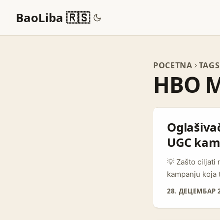
BaoLiba 🇷🇸
POCETNA
TAGS
HBO 
Oglašiva
UGC kam
💡 Zašto cilja
kampanju koja t
traženje pravih
28. ДЕЦЕМБАР 2
relevantnosti, 
topli. HBO Max