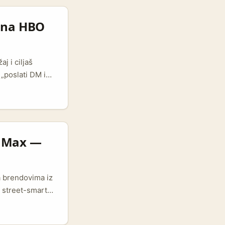
 je šansa za
a na HBO
j i ciljaš
„poslati DM i
rskih kampanja.
estyle
 kontakt obično
O Max —
sa brendovima iz
 street-smart
vi koji rade sa
 Your Banners“