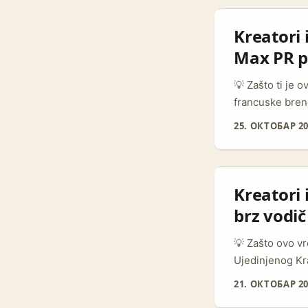
koliko snažan 
kreatore da pon
Kreatori 
Max PR 
💡 Zašto ti je o
francuske bren
čekaš“. Radi s
25. ОКТОБАР 20
HBO Max u Franc
brendovima koj
živi u marketin
Kreatori
brz vodič
💡 Zašto ovo vre
Ujedinjenog Kr
plan. Pre svega
21. ОКТОБАР 20
HBO/HBO Max vo