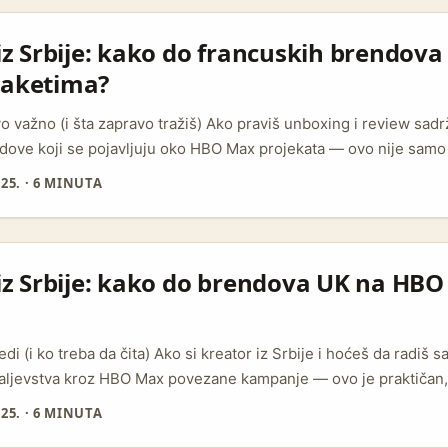
može biti fandom-driven marketing (Adweek / Giant Spoon), a to
ude lokalizovane, action-driven ideje. ...
iz Srbije: kako do francuskih brendov
paketima?
vo važno (i šta zapravo tražiš) Ako praviš unboxing i review sadrža
dove koji se pojavljuju oko HBO Max projekata — ovo nije samo 
e o razumevanju povezanosti medijskih prava, PR mreža i partne
25.
·
6 MINUTA
uskoj često sarađuje sa lokalnim studijima, distributerima i lif
i imaju promotivne veze sa platformom — što znači da pravi PR
škom ili press odeljenju brenda, a ne direktno u HBO timu. ...
 iz Srbije: kako do brendova UK na HB
di (i ko treba da čita) Ako si kreator iz Srbije i hoćeš da radiš 
aljevstva kroz HBO Max povezane kampanje — ovo je praktičan,
, razumeti tržište UK znači više od „poslati mejl i čekati“. Brendo
25.
·
6 MINUTA
le kulturne priče koje rezoniraju — pogledaj kampanju „Raise