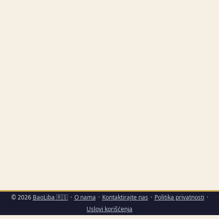
grade dugoročne projekte, ne samo viralne momente
(citat: 500 Global via referentni sadržaj). ...
© 2026
BaoLiba 🇷🇸
·
O nama
·
Kontaktirajte nas
·
Politika privatnosti
·
Uslovi korišćenja