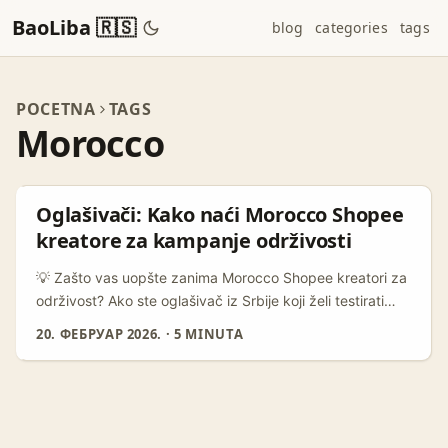
BaoLiba 🇷🇸
blog
categories
tags
POCETNA
TAGS
Morocco
Oglašivači: Kako naći Morocco Shopee
kreatore za kampanje održivosti
💡 Zašto vas uopšte zanima Morocco Shopee kreatori za
održivost? Ako ste oglašivač iz Srbije koji želi testirati
cross-border creator-led kampanje, Maroko je zlatna
20. ФЕБРУАР 2026.
·
5 MINUTA
sredina: aktivna e‑commerce baza, rastuće Shopee
prisustvo u regionu i kreativna scena koja vrednuje
lokalne, održive priče. Potražnja za sadržajem koji nije
samo „sell, sell“ već ima društveni uticaj raste — to
potvrđuju investitori i akceleratori koji guraju kreatore da