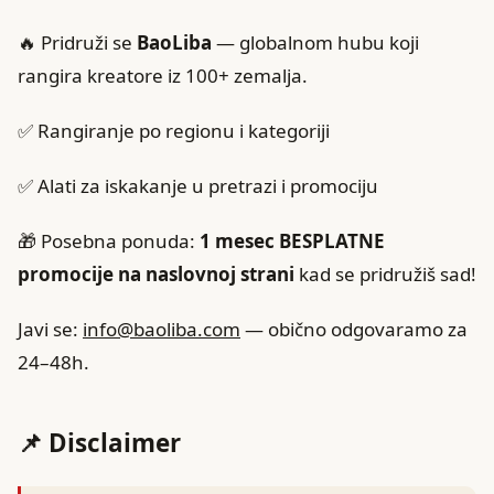
🔥 Pridruži se
BaoLiba
— globalnom hubu koji
rangira kreatore iz 100+ zemalja.
✅ Rangiranje po regionu i kategoriji
✅ Alati za iskakanje u pretrazi i promociju
🎁 Posebna ponuda:
1 mesec BESPLATNE
promocije na naslovnoj strani
kad se pridružiš sad!
Javi se:
info@baoliba.com
— obično odgovaramo za
24–48h.
📌 Disclaimer