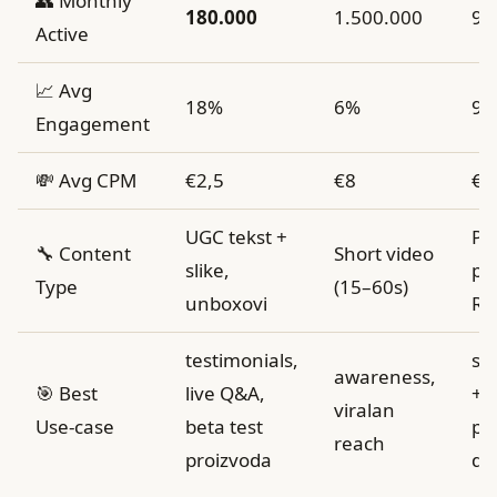
👥 Monthly
180.000
1.500.000
90
Active
📈 Avg
18%
6%
9
Engagement
💸 Avg CPM
€2,5
€8
€6
UGC tekst +
Ph
🔧 Content
Short video
slike,
po
Type
(15–60s)
unboxovi
Re
testimonials,
sty
awareness,
🎯 Best
live Q&A,
+
viralan
Use‑case
beta test
pr
reach
proizvoda
de