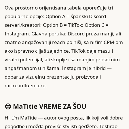
Ova prostorno orijentisana tabela upoređuje tri
popularne opcije: Option A = španski Discord
serveri/kreatori; Option B = TikTok; Option C =
Instagram. Glavna poruka: Discord pruža manji, ali
znatno angažovaniji reach po niši, sa nižim CPM‑om
ako ispravno ciljaš zajednice. TikTok daje masu i
viralni potencijal, ali skuplje i sa manjim prosečnim
angažmanom u nišama. Instagram je hibrid —
dobar za vizuelnu prezentaciju proizvoda i
micro‑influencere.
😎 MaTitie VREME ZA ŠOU
Hi, I’m MaTitie — autor ovog posta, lik koji voli dobre
pogodbe i možda previše stylish gedžete. Testirao