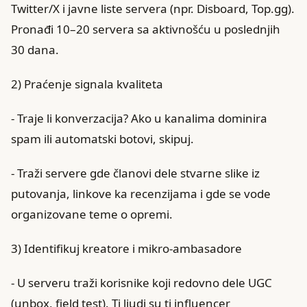
Twitter/X i javne liste servera (npr. Disboard, Top.gg).
Pronađi 10–20 servera sa aktivnošću u poslednjih
30 dana.
2) Praćenje signala kvaliteta
- Traje li konverzacija? Ako u kanalima dominira
spam ili automatski botovi, skipuj.
- Traži servere gde članovi dele stvarne slike iz
putovanja, linkove ka recenzijama i gde se vode
organizovane teme o opremi.
3) Identifikuj kreatore i mikro‑ambasadore
- U serveru traži korisnike koji redovno dele UGC
(unbox, field test). Ti ljudi su ti influencer