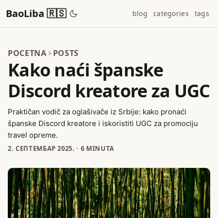
BaoLiba 🇷🇸
blog
categories
tags
POCETNA
POSTS
Kako naći španske
Discord kreatore za UGC
Praktičan vodič za oglašivače iz Srbije: kako pronaći
španske Discord kreatore i iskoristiti UGC za promociju
travel opreme.
2. СЕПТЕМБАР 2025.
·
6 MINUTA