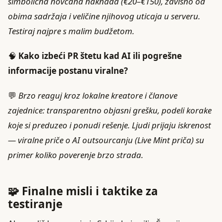
simbolična novčana naknada (€20–€150), zavisno od
obima sadržaja i veličine njihovog uticaja u serveru.
Testiraj najpre s malim budžetom.
🧠
Kako izbeći PR štetu kad AI ili pogrešne
informacije postanu viralne?
💬
Brzo reaguj kroz lokalne kreatore i članove
zajednice: transparentno objasni grešku, podeli korake
koje si preduzeo i ponudi rešenje. Ljudi prijaju iskrenost
— viralne priče o AI outsourcanju (Live Mint priča) su
primer koliko poverenje brzo strada.
🧩 Finalne misli i taktike za
testiranje