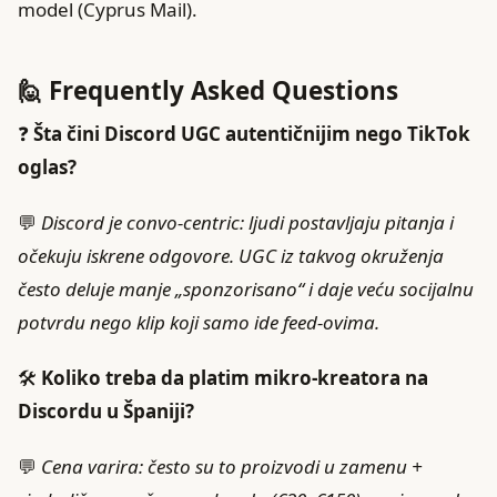
model (Cyprus Mail).
🙋 Frequently Asked Questions
❓
Šta čini Discord UGC autentičnijim nego TikTok
oglas?
💬
Discord je convo‑centric: ljudi postavljaju pitanja i
očekuju iskrene odgovore. UGC iz takvog okruženja
često deluje manje „sponzorisano“ i daje veću socijalnu
potvrdu nego klip koji samo ide feed‑ovima.
🛠️
Koliko treba da platim mikro‑kreatora na
Discordu u Španiji?
💬
Cena varira: često su to proizvodi u zamenu +