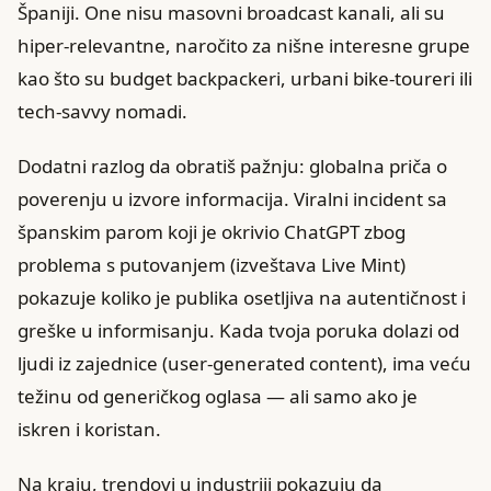
Španiji. One nisu masovni broadcast kanali, ali su
hiper‑relevantne, naročito za nišne interesne grupe
kao što su budget backpackeri, urbani bike‑toureri ili
tech‑savvy nomadi.
Dodatni razlog da obratiš pažnju: globalna priča o
poverenju u izvore informacija. Viralni incident sa
španskim parom koji je okrivio ChatGPT zbog
problema s putovanjem (izveštava Live Mint)
pokazuje koliko je publika osetljiva na autentičnost i
greške u informisanju. Kada tvoja poruka dolazi od
ljudi iz zajednice (user‑generated content), ima veću
težinu od generičkog oglasa — ali samo ako je
iskren i koristan.
Na kraju, trendovi u industriji pokazuju da