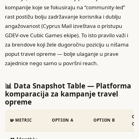
kompanije koje se fokusiraju na “community‑led”
rast postižu bolju zadržavanje korisnika i dublju
angažovanost (Cyprus Mail izveštava o pristupu
GDEV‑ove Cubic Games ekipe). To isto pravilo važi i
za brendove koji žele dugoročnu poziciju u nišama
poput travel opreme — bolje ulaganje u prave
zajednice nego samo u površni reach.
📊 Data Snapshot Table — Platforma
komparacija za kampanje travel
opreme
OP
🧩 METRIC
OPTION A
OPTION B
C