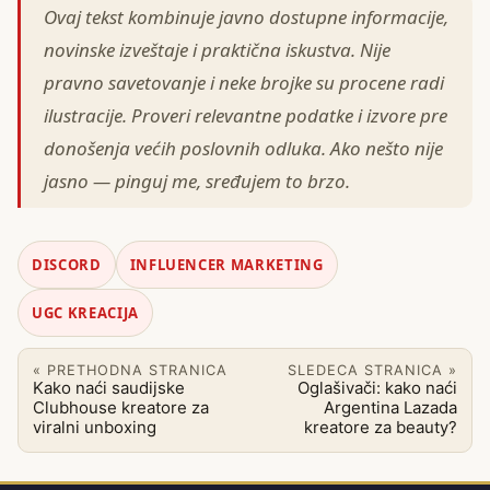
Ovaj tekst kombinuje javno dostupne informacije,
novinske izveštaje i praktična iskustva. Nije
pravno savetovanje i neke brojke su procene radi
ilustracije. Proveri relevantne podatke i izvore pre
donošenja većih poslovnih odluka. Ako nešto nije
jasno — pinguj me, sređujem to brzo.
DISCORD
INFLUENCER MARKETING
UGC KREACIJA
« PRETHODNA STRANICA
SLEDECA STRANICA »
Kako naći saudijske
Oglašivači: kako naći
Clubhouse kreatore za
Argentina Lazada
viralni unboxing
kreatore za beauty?