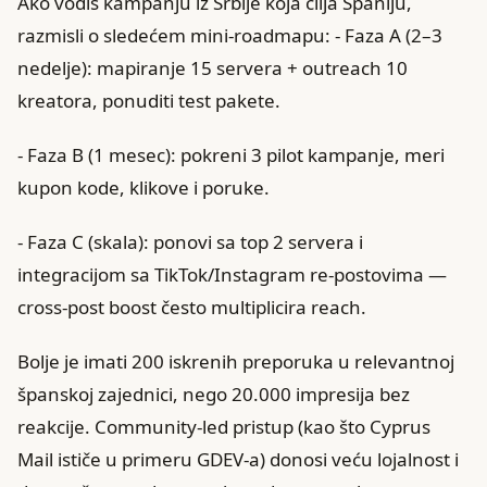
Ako vodiš kampanju iz Srbije koja cilja Španiju,
razmisli o sledećem mini‑roadmapu: - Faza A (2–3
nedelje): mapiranje 15 servera + outreach 10
kreatora, ponuditi test pakete.
- Faza B (1 mesec): pokreni 3 pilot kampanje, meri
kupon kode, klikove i poruke.
- Faza C (skala): ponovi sa top 2 servera i
integracijom sa TikTok/Instagram re‑postovima —
cross‑post boost često multiplicira reach.
Bolje je imati 200 iskrenih preporuka u relevantnoj
španskoj zajednici, nego 20.000 impresija bez
reakcije. Community‑led pristup (kao što Cyprus
Mail ističe u primeru GDEV‑a) donosi veću lojalnost i