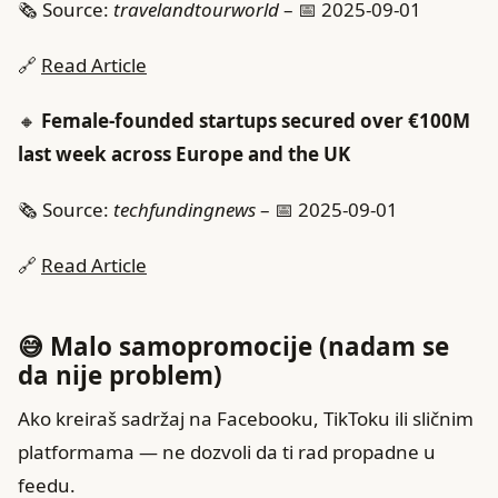
🗞️ Source:
travelandtourworld
– 📅 2025-09-01
🔗
Read Article
🔸
Female-founded startups secured over €100M
last week across Europe and the UK
🗞️ Source:
techfundingnews
– 📅 2025-09-01
🔗
Read Article
😅 Malo samopromocije (nadam se
da nije problem)
Ako kreiraš sadržaj na Facebooku, TikToku ili sličnim
platformama — ne dozvoli da ti rad propadne u
feedu.