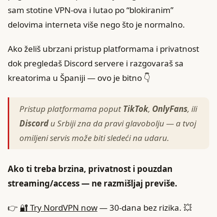
sam stotine VPN‑ova i lutao po “blokiranim”
delovima interneta više nego što je normalno.
Ako želiš ubrzani pristup platformama i privatnost
dok pregledaš Discord servere i razgovaraš sa
kreatorima u Španiji — ovo je bitno 👇
Pristup platformama poput
TikTok
,
OnlyFans
, ili
Discord
u Srbiji zna da pravi glavobolju — a tvoj
omiljeni servis može biti sledeći na udaru.
Ako ti treba brzina, privatnost i pouzdan
streaming/access — ne razmišljaj previše.
👉
🔐 Try NordVPN now
— 30‑dana bez rizika. 💥