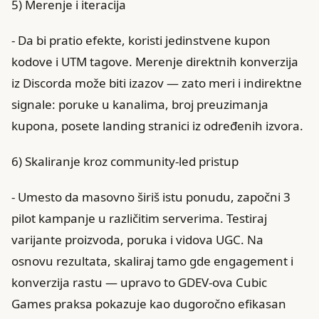
5) Merenje i iteracija
- Da bi pratio efekte, koristi jedinstvene kupon
kodove i UTM tagove. Merenje direktnih konverzija
iz Discorda može biti izazov — zato meri i indirektne
signale: poruke u kanalima, broj preuzimanja
kupona, posete landing stranici iz određenih izvora.
6) Skaliranje kroz community‑led pristup
- Umesto da masovno širiš istu ponudu, započni 3
pilot kampanje u različitim serverima. Testiraj
varijante proizvoda, poruka i vidova UGC. Na
osnovu rezultata, skaliraj tamo gde engagement i
konverzija rastu — upravo to GDEV‑ova Cubic
Games praksa pokazuje kao dugoročno efikasan