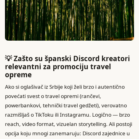
💡 Zašto su španski Discord kreatori
relevantni za promociju travel
opreme
Ako si oglašivač iz Srbije koji želi brzo i autentično
povećati svest o travel opremi (rančevi,
powerbankovi, tehnički travel gedžeti), verovatno
razmišljaš o TikToku ili Instagramu. Logično — brzo
reach, video format, vizuelan storytelling. Ali postoji
opcija koju mnogi zanemaruju: Discord zajednice u