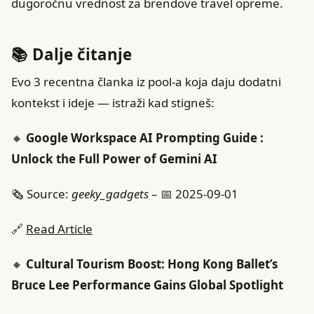
dugoročnu vrednost za brendove travel opreme.
📚 Dalje čitanje
Evo 3 recentna članka iz pool‑a koja daju dodatni
kontekst i ideje — istraži kad stigneš:
🔸
Google Workspace AI Prompting Guide :
Unlock the Full Power of Gemini AI
🗞️ Source:
geeky_gadgets
– 📅 2025-09-01
🔗
Read Article
🔸
Cultural Tourism Boost: Hong Kong Ballet’s
Bruce Lee Performance Gains Global Spotlight