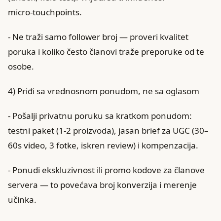
micro‑touchpoints.
- Ne traži samo follower broj — proveri kvalitet
poruka i koliko često članovi traže preporuke od te
osobe.
4) Priđi sa vrednosnom ponudom, ne sa oglasom
- Pošalji privatnu poruku sa kratkom ponudom:
testni paket (1‑2 proizvoda), jasan brief za UGC (30–
60s video, 3 fotke, iskren review) i kompenzacija.
- Ponudi ekskluzivnost ili promo kodove za članove
servera — to povećava broj konverzija i merenje
učinka.