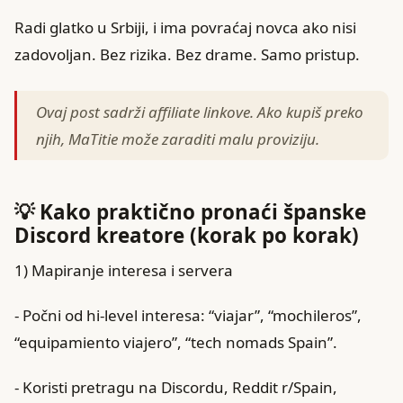
Radi glatko u Srbiji, i ima povraćaj novca ako nisi
zadovoljan. Bez rizika. Bez drame. Samo pristup.
Ovaj post sadrži affiliate linkove. Ako kupiš preko
njih, MaTitie može zaraditi malu proviziju.
💡 Kako praktično pronaći španske
Discord kreatore (korak po korak)
1) Mapiranje interesa i servera
- Počni od hi‑level interesa: “viajar”, “mochileros”,
“equipamiento viajero”, “tech nomads Spain”.
- Koristi pretragu na Discordu, Reddit r/Spain,