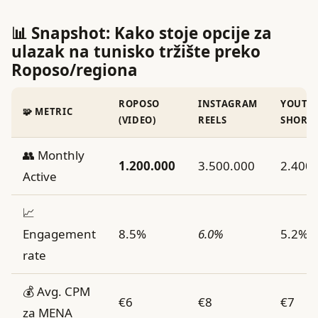
📊 Snapshot: Kako stoje opcije za
ulazak na tunisko tržište preko
Roposo/regiona
ROPOSO
INSTAGRAM
YOUTU
🧩 METRIC
(VIDEO)
REELS
SHORT
👥 Monthly
1.200.000
3.500.000
2.400
Active
📈
Engagement
8.5%
6.0%
5.2%
rate
💰 Avg. CPM
€6
€8
€7
za MENA