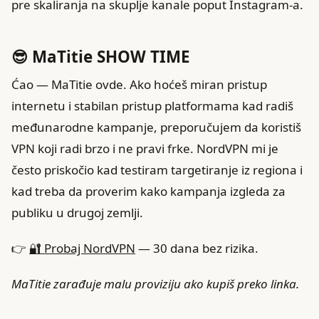
pre skaliranja na skuplje kanale poput Instagram-a.
😎 MaTitie SHOW TIME
Ćao — MaTitie ovde. Ako hoćeš miran pristup
internetu i stabilan pristup platformama kad radiš
međunarodne kampanje, preporučujem da koristiš
VPN koji radi brzo i ne pravi frke. NordVPN mi je
često priskočio kad testiram targetiranje iz regiona i
kad treba da proverim kako kampanja izgleda za
publiku u drugoj zemlji.
👉
🔐 Probaj NordVPN
— 30 dana bez rizika.
MaTitie zarađuje malu proviziju ako kupiš preko linka.