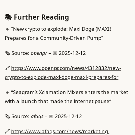
📚 Further Reading
🔸 “New crypto to explode: Maxi Doge (MAXI)
Prepares for a Community-Driven Pump”
🗞️ Source:
openpr
– 📅 2025-12-12
🔗
https://www.openpr.com/news/4312832/new-
crypto-to-explode-maxi-doge-maxi-prepares-for
🔸 “Seagram’s Xclamat!on Mixers enters the market
with a launch that made the internet pause”
🗞️ Source:
afaqs
– 📅 2025-12-12
🔗
https://www.afaqs.com/news/marketing-