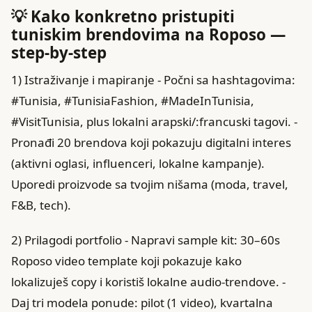
💡 Kako konkretno pristupiti
tuniskim brendovima na Roposo —
step-by-step
1) Istraživanje i mapiranje - Počni sa hashtagovima:
#Tunisia, #TunisiaFashion, #MadeInTunisia,
#VisitTunisia, plus lokalni arapski/:francuski tagovi. -
Pronađi 20 brendova koji pokazuju digitalni interes
(aktivni oglasi, influenceri, lokalne kampanje).
Uporedi proizvode sa tvojim nišama (moda, travel,
F&B, tech).
2) Prilagodi portfolio - Napravi sample kit: 30–60s
Roposo video template koji pokazuje kako
lokalizuješ copy i koristiš lokalne audio-trendove. -
Daj tri modela ponude: pilot (1 video), kvartalna