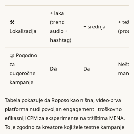
+ laka
🛠️
(trend
+ teža
+ srednja
Lokalizacija
audio +
(produ
hashtag)
🤝 Pogodno
za
Nešto
Da
Da
dugoročne
manje
kampanje
Tabela pokazuje da Roposo kao nišna, video-prva
platforma nudi povoljan engagement i troškovno
efikasniji CPM za eksperimente na tržištima MENA.
To je zgodno za kreatore koji žele testne kampanje