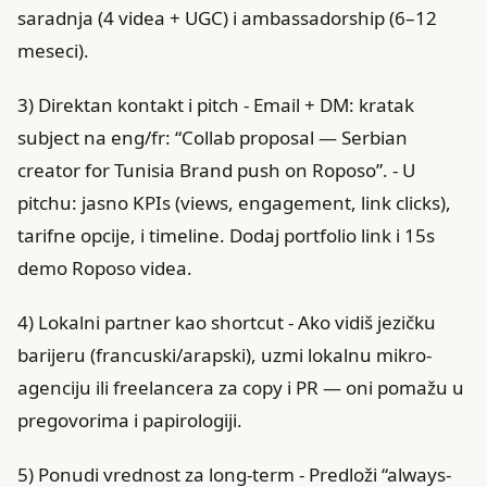
saradnja (4 videa + UGC) i ambassadorship (6–12
meseci).
3) Direktan kontakt i pitch - Email + DM: kratak
subject na eng/fr: “Collab proposal — Serbian
creator for Tunisia Brand push on Roposo”. - U
pitchu: jasno KPIs (views, engagement, link clicks),
tarifne opcije, i timeline. Dodaj portfolio link i 15s
demo Roposo videa.
4) Lokalni partner kao shortcut - Ako vidiš jezičku
barijeru (francuski/arapski), uzmi lokalnu mikro-
agenciju ili freelancera za copy i PR — oni pomažu u
pregovorima i papirologiji.
5) Ponudi vrednost za long-term - Predloži “always-