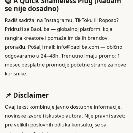
😅 A Quick Shameless Plug (Nadam
se nije dosadno)
Radiš sadržaj na Instagramu, TikToku ili Roposo?
Pridruži se BaoLiba — globalnoj platformi koja
rangira kreatore i pomaže im da ih brendovi
pronađu. Pošalji mail:
info@baoliba.com
— obično
odgovaramo u 24–48h. Trenutno imaju promo: 1
mesec besplatne promocije početne strane za nove
korisnike.
📌 Disclaimer
Ovaj tekst kombinuje javno dostupne informacije,
novinske izvore i iskustvo autora. Nije pravni savet;
pre velikih poslovnih odluka konsultuj se sa