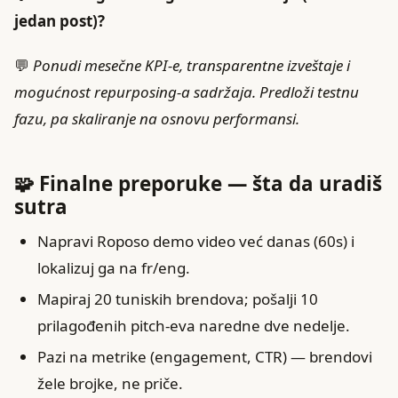
jedan post)?
💬
Ponudi mesečne KPI-e, transparentne izveštaje i
mogućnost repurposing-a sadržaja. Predloži testnu
fazu, pa skaliranje na osnovu performansi.
🧩 Finalne preporuke — šta da uradiš
sutra
Napravi Roposo demo video već danas (60s) i
lokalizuj ga na fr/eng.
Mapiraj 20 tuniskih brendova; pošalji 10
prilagođenih pitch-eva naredne dve nedelje.
Pazi na metrike (engagement, CTR) — brendovi
žele brojke, ne priče.