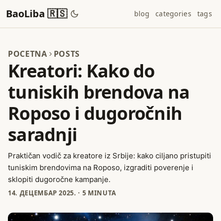
BaoLiba 🇷🇸
blog
categories
tags
POCETNA
POSTS
Kreatori: Kako do
tuniskih brendova na
Roposo i dugoročnih
saradnji
Praktičan vodič za kreatore iz Srbije: kako ciljano pristupiti
tuniskim brendovima na Roposo, izgraditi poverenje i
sklopiti dugoročne kampanje.
14. ДЕЦЕМБАР 2025.
·
5 MINUTA