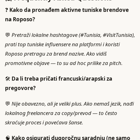
❓
Kako da pronađem aktivne tuniske brendove
na Roposo?
💬
Pretraži lokalne hashtagove (#Tunisia, #VisitTunisia),
prati top tuniske influensere na platformi i koristi
Roposo pretragu za brend nazive. Ako vidiš
promotivne objave — to su ad hoc prilike za pitch.
🛠️
Da li treba pričati francuski/arapski za
pregovore?
💬
Nije obavezno, ali je veliki plus. Ako nemaš jezik, nađi
lokalnog freelancera za copy/prevod — to često
skraćuje proces i povećava šanse.
🧠
Kako osigurati dugoročnu saradnju (ne samo