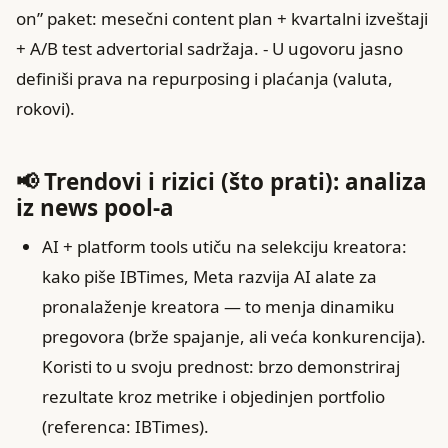
on” paket: mesečni content plan + kvartalni izveštaji
+ A/B test advertorial sadržaja. - U ugovoru jasno
definiši prava na repurposing i plaćanja (valuta,
rokovi).
📢 Trendovi i rizici (što prati): analiza
iz news pool-a
AI + platform tools utiču na selekciju kreatora:
kako piše IBTimes, Meta razvija AI alate za
pronalaženje kreatora — to menja dinamiku
pregovora (brže spajanje, ali veća konkurencija).
Koristi to u svoju prednost: brzo demonstriraj
rezultate kroz metrike i objedinjen portfolio
(referenca: IBTimes).