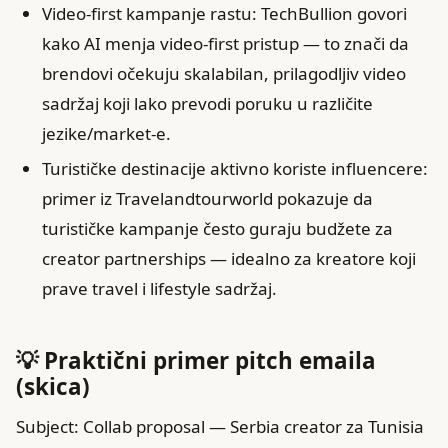
Video-first kampanje rastu: TechBullion govori
kako AI menja video-first pristup — to znači da
brendovi očekuju skalabilan, prilagodljiv video
sadržaj koji lako prevodi poruku u različite
jezike/market-e.
Turističke destinacije aktivno koriste influencere:
primer iz Travelandtourworld pokazuje da
turističke kampanje često guraju budžete za
creator partnerships — idealno za kreatore koji
prave travel i lifestyle sadržaj.
💡 Praktični primer pitch emaila
(skica)
Subject: Collab proposal — Serbia creator za Tunisia