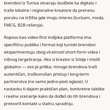
brendovi iz Tunisa otvaraju budžete ka digitalu i
traže lokalne i regionalne kreatore da prenesu
poruku na tržišta gde imaju interes (turizam, moda,
FMCG, B2B rešenja).
Roposo kao video-first indijska platforma ima
specifičnu publiku i format koji tuniski brendovi
eksperimentuju zbog viralnosti short-form videa i
nišnog targetiranja. Ako si kreator iz Srbije i misliš
globalno — ovo je prilika: mnogo brendova traži
autentičan, troškonošan pristup i long-term
partnerstva (ne samo jedno-post oglase). U
nastavku ti dajem praktičan plan, konkretne taktike
i realne scenarije kako da dođeš do tih brendova i
pretvoriš kontakt u stalnu saradnju.