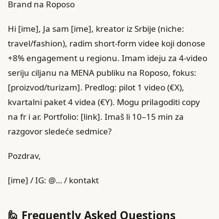
Brand na Roposo
Hi [ime], Ja sam [ime], kreator iz Srbije (niche:
travel/fashion), radim short-form videe koji donose
+8% engagement u regionu. Imam ideju za 4-video
seriju ciljanu na MENA publiku na Roposo, fokus:
[proizvod/turizam]. Predlog: pilot 1 video (€X),
kvartalni paket 4 videa (€Y). Mogu prilagoditi copy
na fr i ar. Portfolio: [link]. Imaš li 10–15 min za
razgovor sledeće sedmice?
Pozdrav,
[ime] / IG: @… / kontakt
🙋 Frequently Asked Questions