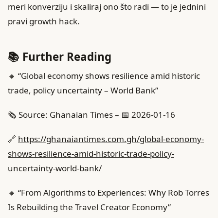
meri konverziju i skaliraj ono što radi — to je jednini
pravi growth hack.
📚 Further Reading
🔸 “Global economy shows resilience amid historic
trade, policy uncertainty – World Bank”
🗞️ Source: Ghanaian Times – 📅 2026-01-16
🔗
https://ghanaiantimes.com.gh/global-economy-
shows-resilience-amid-historic-trade-policy-
uncertainty-world-bank/
🔸 “From Algorithms to Experiences: Why Rob Torres
Is Rebuilding the Travel Creator Economy”