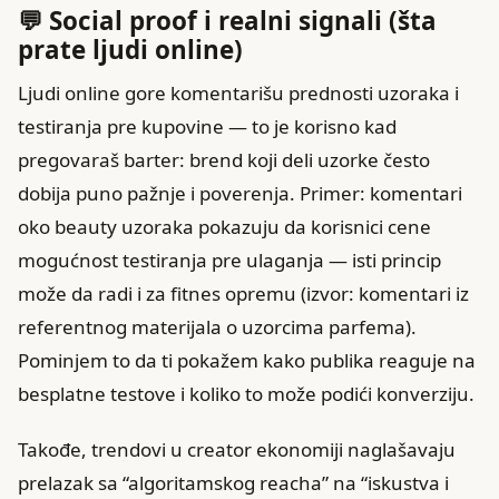
💬 Social proof i realni signali (šta
prate ljudi online)
Ljudi online gore komentarišu prednosti uzoraka i
testiranja pre kupovine — to je korisno kad
pregovaraš barter: brend koji deli uzorke često
dobija puno pažnje i poverenja. Primer: komentari
oko beauty uzoraka pokazuju da korisnici cene
mogućnost testiranja pre ulaganja — isti princip
može da radi i za fitnes opremu (izvor: komentari iz
referentnog materijala o uzorcima parfema).
Pominjem to da ti pokažem kako publika reaguje na
besplatne testove i koliko to može podići konverziju.
Takođe, trendovi u creator ekonomiji naglašavaju
prelazak sa “algoritamskog reacha” na “iskustva i