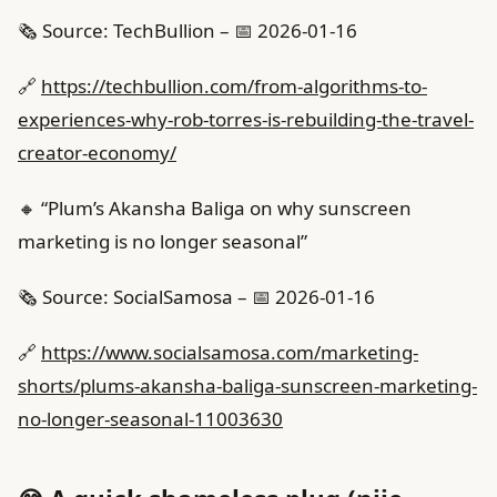
🗞️ Source: TechBullion – 📅 2026-01-16
🔗
https://techbullion.com/from-algorithms-to-
experiences-why-rob-torres-is-rebuilding-the-travel-
creator-economy/
🔸 “Plum’s Akansha Baliga on why sunscreen
marketing is no longer seasonal”
🗞️ Source: SocialSamosa – 📅 2026-01-16
🔗
https://www.socialsamosa.com/marketing-
shorts/plums-akansha-baliga-sunscreen-marketing-
no-longer-seasonal-11003630