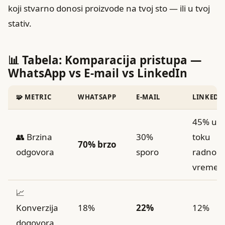
koji stvarno donosi proizvode na tvoj sto — ili u tvoj
stativ.
📊 Tabela: Komparacija pristupa —
WhatsApp vs E‑mail vs LinkedIn
🧩 METRIC
WHATSAPP
E-MAIL
LINKEDI
45% u
👥 Brzina
30%
toku
70% brzo
odgovora
sporo
radnog
vremen
📈
Konverzija
18%
22%
12%
dogovora