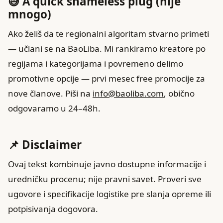
😅 A quick shameless plug (nije
mnogo)
Ako želiš da te regionalni algoritam stvarno primeti
— učlani se na BaoLiba. Mi rankiramo kreatore po
regijama i kategorijama i povremeno delimo
promotivne opcije — prvi mesec free promocije za
nove članove. Piši na
info@baoliba.com
, obično
odgovaramo u 24–48h.
📌 Disclaimer
Ovaj tekst kombinuje javno dostupne informacije i
uredničku procenu; nije pravni savet. Proveri sve
ugovore i specifikacije logistike pre slanja opreme ili
potpisivanja dogovora.