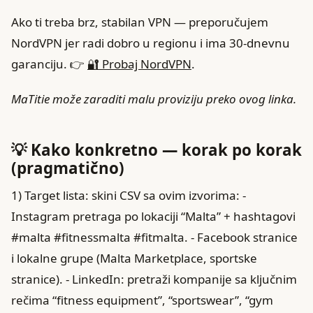
Ako ti treba brz, stabilan VPN — preporučujem
NordVPN jer radi dobro u regionu i ima 30‑dnevnu
garanciju. 👉
🔐 Probaj NordVPN
.
MaTitie može zaraditi malu proviziju preko ovog linka.
💡 Kako konkretno — korak po korak
(pragmatično)
1) Target lista: skini CSV sa ovim izvorima: -
Instagram pretraga po lokaciji “Malta” + hashtagovi
#malta #fitnessmalta #fitmalta. - Facebook stranice
i lokalne grupe (Malta Marketplace, sportske
stranice). - LinkedIn: pretraži kompanije sa ključnim
rečima “fitness equipment”, “sportswear”, “gym