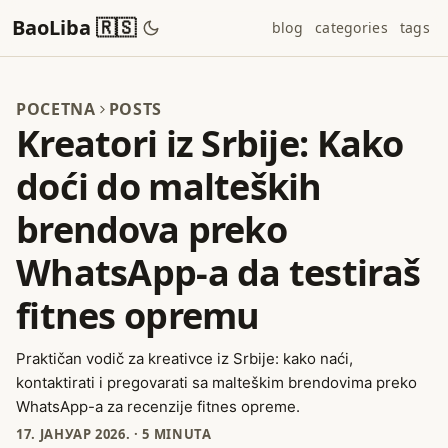
BaoLiba 🇷🇸
blog
categories
tags
POCETNA
POSTS
Kreatori iz Srbije: Kako
doći do malteških
brendova preko
WhatsApp-a da testiraš
fitnes opremu
Praktičan vodič za kreativce iz Srbije: kako naći,
kontaktirati i pregovarati sa malteškim brendovima preko
WhatsApp-a za recenzije fitnes opreme.
17. ЈАНУАР 2026.
·
5 MINUTA