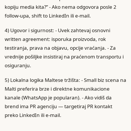
kopiju media kita?” - Ako nema odgovora posle 2
follow‑upa, shift to LinkedIn ili e‑mail.
4) Ugovor i sigurnost: - Uvek zahtevaj osnovni
written agreement: isporuka proizvoda, rok
testiranja, prava na objavu, opcije vraćanja. - Za
vrednije pošiljke insistiraj na praćenom transportu i
osiguranju.
5) Lokalna logika Maltese tržišta: - Small biz scena na
Malti preferira brze i direktne komunikacione
kanale (WhatsApp je popularan). - Ako vidiš da
brend ima PR agenciju — targetiraj PR kontakt
preko LinkedIn ili e‑mail.