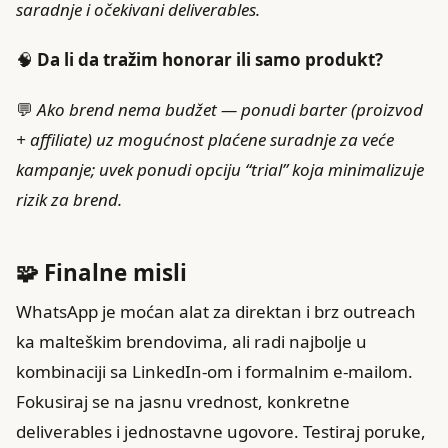
saradnje i očekivani deliverables.
🧠
Da li da tražim honorar ili samo produkt?
💬
Ako brend nema budžet — ponudi barter (proizvod
+ affiliate) uz mogućnost plaćene suradnje za veće
kampanje; uvek ponudi opciju “trial” koja minimalizuje
rizik za brend.
🧩 Finalne misli
WhatsApp je moćan alat za direktan i brz outreach
ka malteškim brendovima, ali radi najbolje u
kombinaciji sa LinkedIn‑om i formalnim e‑mailom.
Fokusiraj se na jasnu vrednost, konkretne
deliverables i jednostavne ugovore. Testiraj poruke,