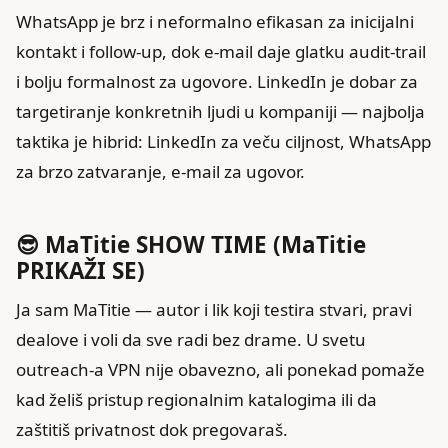
WhatsApp je brz i neformalno efikasan za inicijalni
kontakt i follow‑up, dok e‑mail daje glatku audit-trail
i bolju formalnost za ugovore. LinkedIn je dobar za
targetiranje konkretnih ljudi u kompaniji — najbolja
taktika je hibrid: LinkedIn za veču ciljnost, WhatsApp
za brzo zatvaranje, e‑mail za ugovor.
😎 MaTitie SHOW TIME (MaTitie
PRIKAŽI SE)
Ja sam MaTitie — autor i lik koji testira stvari, pravi
dealove i voli da sve radi bez drame. U svetu
outreach-a VPN nije obavezno, ali ponekad pomaže
kad želiš pristup regionalnim katalogima ili da
zaštitiš privatnost dok pregovaraš.