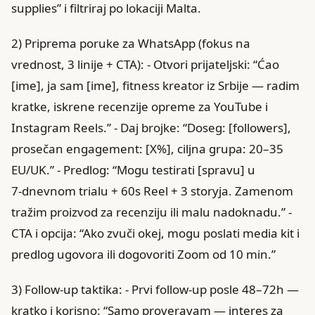
supplies” i filtriraj po lokaciji Malta.
2) Priprema poruke za WhatsApp (fokus na
vrednost, 3 linije + CTA): - Otvori prijateljski: “Ćao
[ime], ja sam [ime], fitness kreator iz Srbije — radim
kratke, iskrene recenzije opreme za YouTube i
Instagram Reels.” - Daj brojke: “Doseg: [followers],
prosečan engagement: [X%], ciljna grupa: 20–35
EU/UK.” - Predlog: “Mogu testirati [spravu] u
7‑dnevnom trialu + 60s Reel + 3 storyja. Zamenom
tražim proizvod za recenziju ili malu nadoknadu.” -
CTA i opcija: “Ako zvuči okej, mogu poslati media kit i
predlog ugovora ili dogovoriti Zoom od 10 min.”
3) Follow‑up taktika: - Prvi follow‑up posle 48–72h —
kratko i korisno: “Samo proveravam — interes za