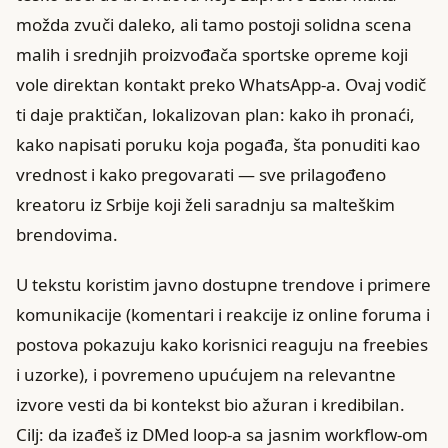
možda zvuči daleko, ali tamo postoji solidna scena
malih i srednjih proizvođača sportske opreme koji
vole direktan kontakt preko WhatsApp-a. Ovaj vodič
ti daje praktičan, lokalizovan plan: kako ih pronaći,
kako napisati poruku koja pogađa, šta ponuditi kao
vrednost i kako pregovarati — sve prilagođeno
kreatoru iz Srbije koji želi saradnju sa malteškim
brendovima.
U tekstu koristim javno dostupne trendove i primere
komunikacije (komentari i reakcije iz online foruma i
postova pokazuju kako korisnici reaguju na freebies
i uzorke), i povremeno upućujem na relevantne
izvore vesti da bi kontekst bio ažuran i kredibilan.
Cilj: da izađeš iz DMed loop-a sa jasnim workflow-om