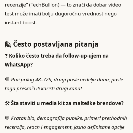
recenzije” (TechBullion) — to znači da dobar video
test može imati bolju dugoročnu vrednost nego
instant boost.
🙋 Često postavljana pitanja
❓
Koliko često treba da follow‑up‑ujem na
WhatsApp?
💬
Prvi prilog 48–72h, drugi posle nedelju dana; posle
toga preskoči ili koristi drugi kanal.
🛠️
Šta staviti u media kit za malteške brendove?
💬
Kratak bio, demografija publike, primeri prethodnih
recenzija, reach i engagement, jasno definisane opcije