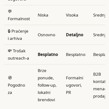
💬
Niska
Visoka
Srednja
Formalnost
🔒 Praćenje
Osnovno
Detaljno
Srednje
i arhiva
💸 Trošak
Besplatno
Besplatno
Besplat
outreach-a
Brze
B2B
🧭
ponude,
Formalni
kontakti
Pogodno
follow‑up,
ugovori,
menadž
za
lokalni
PR
prodaje
brendovi