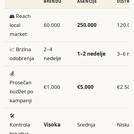
BRENDU
AGENCIJE
DISTRIB
👥 Reach
local
60.000
250.000
120.00
market
📈 Brzina
2–4
1–2 nedelje
3–6 ne
odobrenja
nedelje
💰
Prosečan
€1.000
€5.000
€2.500
budžet po
kampanji
🛠️
Kontrola
Visoka
Srednja
Niska
kreativa