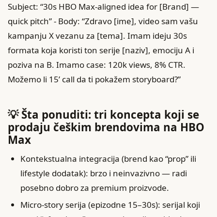
Subject: “30s HBO Max-aligned idea for [Brand] —
quick pitch” - Body: “Zdravo [ime], video sam vašu
kampanju X vezanu za [tema]. Imam ideju 30s
formata koja koristi ton serije [naziv], emociju A i
poziva na B. Imamo case: 120k views, 8% CTR.
Možemo li 15’ call da ti pokažem storyboard?”
💡 Šta ponuditi: tri koncepta koji se
prodaju češkim brendovima na HBO
Max
Kontekstualna integracija (brend kao “prop” ili
lifestyle dodatak): brzo i neinvazivno — radi
posebno dobro za premium proizvode.
Micro-story serija (epizodne 15–30s): serijal koji