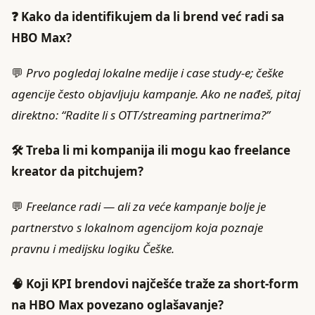
❓ Kako da identifikujem da li brend već radi sa
HBO Max?
💬
Prvo pogledaj lokalne medije i case study-e; češke
agencije često objavljuju kampanje. Ako ne nađeš, pitaj
direktno: “Radite li s OTT/streaming partnerima?”
🛠️ Treba li mi kompanija ili mogu kao freelance
kreator da pitchujem?
💬
Freelance radi — ali za veće kampanje bolje je
partnerstvo s lokalnom agencijom koja poznaje
pravnu i medijsku logiku Češke.
🧠 Koji KPI brendovi najčešće traže za short-form
na HBO Max povezano oglašavanje?