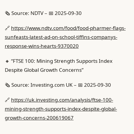
🗞️ Source: NDTV – 📅 2025-09-30
🔗
https://www.ndtv.com/food/food-pharmer-flags-
sunfeasts-latest-ad-on-school-tiffins-companys-
response-wins-hearts-9370020
🔸 “FTSE 100: Mining Strength Supports Index
Despite Global Growth Concerns”
🗞️ Source: Investing.com UK – 📅 2025-09-30
🔗
https://uk.investing.com/analysis/ftse-100-
mining-strength-supports-index-despite-global-
growth-concerns-200619067