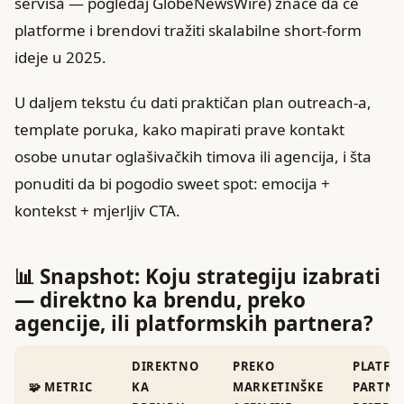
servisa — pogledaj GlobeNewsWire) znače da će
platforme i brendovi tražiti skalabilne short-form
ideje u 2025.
U daljem tekstu ću dati praktičan plan outreach-a,
template poruka, kako mapirati prave kontakt
osobe unutar oglašivačkih timova ili agencija, i šta
ponuditi da bi pogodio sweet spot: emocija +
kontekst + mjerljiv CTA.
📊 Snapshot: Koju strategiju izabrati
— direktno ka brendu, preko
agencije, ili platformskih partnera?
DIREKTNO
PREKO
PLATFO
🧩 METRIC
KA
MARKETINŠKE
PARTNE