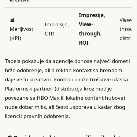
Impresije,
📊
View-
Impresije,
View-
Merljivost
throug
CTR
through,
(KPI)
distrib
ROI
Tabela pokazuje da agencije donose najveći domet i
brže odobrenje, ali direktan kontakt sa brendom
daje veću kreativnu kontrolu i niže troškove ulaska.
Platformski partneri (distribucija kroz medije
povezane sa HBO Max ili lokalne content hubove)
nude dobar miks, ali često usporavaju kadar zbog
licenci i pravnih odobrenja.