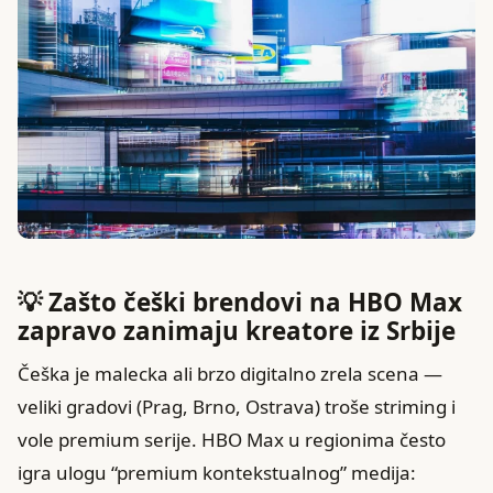
💡 Zašto češki brendovi na HBO Max
zapravo zanimaju kreatore iz Srbije
Češka je malecka ali brzo digitalno zrela scena —
veliki gradovi (Prag, Brno, Ostrava) troše striming i
vole premium serije. HBO Max u regionima često
igra ulogu “premium kontekstualnog” medija: