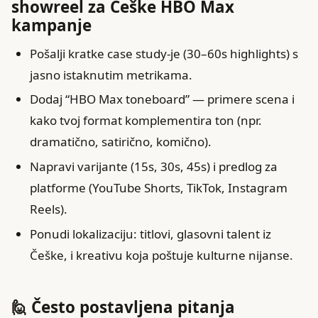
showreel za Češke HBO Max
kampanje
Pošalji kratke case study-je (30–60s highlights) s
jasno istaknutim metrikama.
Dodaj “HBO Max toneboard” — primere scena i
kako tvoj format komplementira ton (npr.
dramatično, satirično, komično).
Napravi varijante (15s, 30s, 45s) i predlog za
platforme (YouTube Shorts, TikTok, Instagram
Reels).
Ponudi lokalizaciju: titlovi, glasovni talent iz
Češke, i kreativu koja poštuje kulturne nijanse.
🙋 Često postavljena pitanja