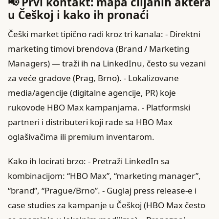
📢 Prvi kontakt: mapa ciljanih aktera
u Češkoj i kako ih pronaći
Češki market tipično radi kroz tri kanala: - Direktni
marketing timovi brendova (Brand / Marketing
Managers) — traži ih na LinkedInu, često su vezani
za veće gradove (Prag, Brno). - Lokalizovane
media/agencije (digitalne agencije, PR) koje
rukovode HBO Max kampanjama. - Platformski
partneri i distributeri koji rade sa HBO Max
oglašivačima ili premium inventarom.
Kako ih locirati brzo: - Pretraži LinkedIn sa
kombinacijom: “HBO Max”, “marketing manager”,
“brand”, “Prague/Brno”. - Guglaj press release-e i
case studies za kampanje u Češkoj (HBO Max često