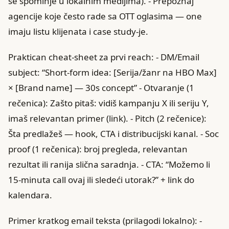
se spominje u lokalnim medijima). - Prepoznaj
agencije koje često rade sa OTT oglasima — one
imaju listu klijenata i case study-je.
Praktican cheat-sheet za prvi reach: - DM/Email
subject: “Short-form idea: [Serija/žanr na HBO Max]
× [Brand name] — 30s concept” - Otvaranje (1
rečenica): Zašto pitaš: vidiš kampanju X ili seriju Y,
imaš relevantan primer (link). - Pitch (2 rečenice):
Šta predlažeš — hook, CTA i distribucijski kanal. - Soc
proof (1 rečenica): broj pregleda, relevantan
rezultat ili ranija slična saradnja. - CTA: “Možemo li
15-minuta call ovaj ili sledeći utorak?” + link do
kalendara.
Primer kratkog email teksta (prilagodi lokalno): -