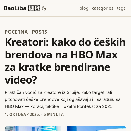
BaoLiba 🇷🇸
blog
categories
tags
POCETNA
POSTS
Kreatori: kako do čeških
brendova na HBO Max
za kratke brendirane
video?
Praktičan vodič za kreatore iz Srbije: kako targetirati i
pitchovati češke brendove koji oglašavaju ili sarađuju sa
HBO Max — koraci, taktike i lokalni kontekst za 2025.
1. ОКТОБАР 2025.
·
6 MINUTA