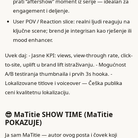
prati “aftershow” moment iz serije — idealan za
engagement i deljenje.
User POV / Reaction slice: realni ljudi reaguju na
ključne scene; brend je integrisan kao rješenje ili
mood enhancer.
Uvek daj: - Jasne KPI: views, view-through rate, click-
to-site, uplift u brand lift istraživanju. - Mogućnost
A/B testiranja thumbnaila i prvih 3s hooka. -
Lokalizovane titlove i voiceover — Češka publika
ceni kvalitetnu lokalizaciju.
😎 MaTitie SHOW TIME (MaTitie
POKAZUJE)
Ja sam MaTitie — autor ovog posta i čovek koji