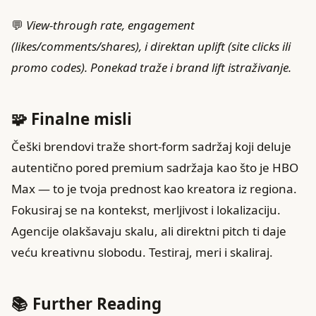
💬
View-through rate, engagement
(likes/comments/shares), i direktan uplift (site clicks ili
promo codes). Ponekad traže i brand lift istraživanje.
🧩 Finalne misli
Češki brendovi traže short-form sadržaj koji deluje
autentično pored premium sadržaja kao što je HBO
Max — to je tvoja prednost kao kreatora iz regiona.
Fokusiraj se na kontekst, merljivost i lokalizaciju.
Agencije olakšavaju skalu, ali direktni pitch ti daje
veću kreativnu slobodu. Testiraj, meri i skaliraj.
📚 Further Reading