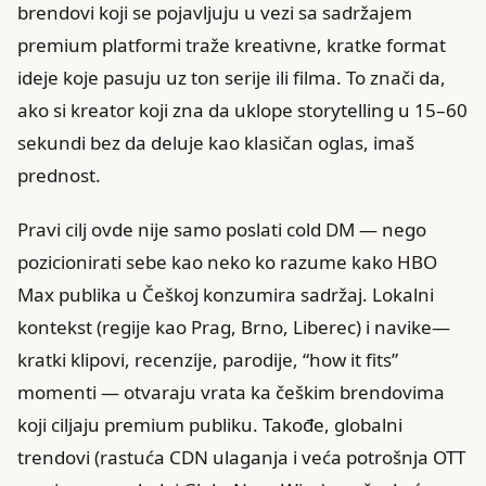
brendovi koji se pojavljuju u vezi sa sadržajem
premium platformi traže kreativne, kratke format
ideje koje pasuju uz ton serije ili filma. To znači da,
ako si kreator koji zna da uklope storytelling u 15–60
sekundi bez da deluje kao klasičan oglas, imaš
prednost.
Pravi cilj ovde nije samo poslati cold DM — nego
pozicionirati sebe kao neko ko razume kako HBO
Max publika u Češkoj konzumira sadržaj. Lokalni
kontekst (regije kao Prag, Brno, Liberec) i navike—
kratki klipovi, recenzije, parodije, “how it fits”
momenti — otvaraju vrata ka češkim brendovima
koji ciljaju premium publiku. Takođe, globalni
trendovi (rastuća CDN ulaganja i veća potrošnja OTT