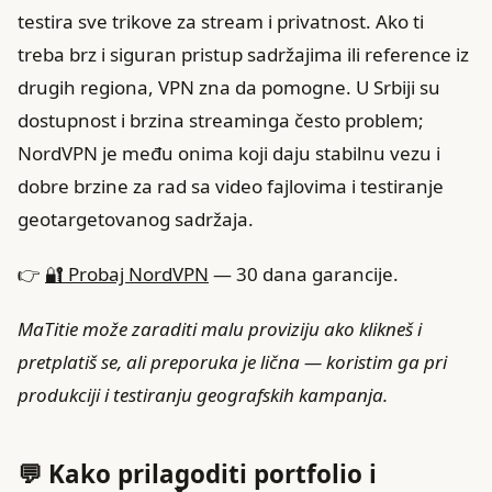
testira sve trikove za stream i privatnost. Ako ti
treba brz i siguran pristup sadržajima ili reference iz
drugih regiona, VPN zna da pomogne. U Srbiji su
dostupnost i brzina streaminga često problem;
NordVPN je među onima koji daju stabilnu vezu i
dobre brzine za rad sa video fajlovima i testiranje
geotargetovanog sadržaja.
👉
🔐 Probaj NordVPN
— 30 dana garancije.
MaTitie može zaraditi malu proviziju ako klikneš i
pretplatiš se, ali preporuka je lična — koristim ga pri
produkciji i testiranju geografskih kampanja.
💬 Kako prilagoditi portfolio i