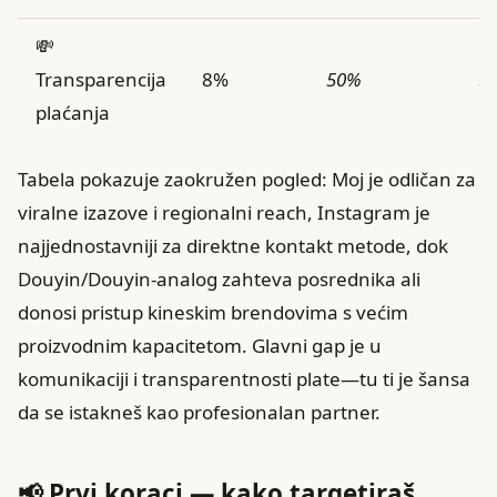
💸
Transparencija
8%
50%
3
plaćanja
Tabela pokazuje zaokružen pogled: Moj je odličan za
viralne izazove i regionalni reach, Instagram je
najjednostavniji za direktne kontakt metode, dok
Douyin/Douyin-analog zahteva posrednika ali
donosi pristup kineskim brendovima s većim
proizvodnim kapacitetom. Glavni gap je u
komunikaciji i transparentnosti plate—tu ti je šansa
da se istakneš kao profesionalan partner.
📢 Prvi koraci — kako targetiraš