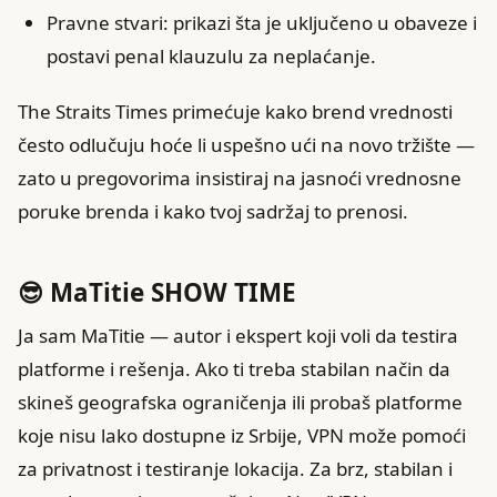
Pravne stvari: prikazi šta je uklјučeno u obaveze i
postavi penal klauzulu za neplaćanje.
The Straits Times primećuje kako brend vrednosti
često odlučuju hoće li uspešno ući na novo tržište —
zato u pregovorima insistiraj na jasnoći vrednosne
poruke brenda i kako tvoj sadržaj to prenosi.
😎 MaTitie SHOW TIME
Ja sam MaTitie — autor i ekspert koji voli da testira
platforme i rešenja. Ako ti treba stabilan način da
skineš geografska ograničenja ili probaš platforme
koje nisu lako dostupne iz Srbije, VPN može pomoći
za privatnost i testiranje lokacija. Za brz, stabilan i