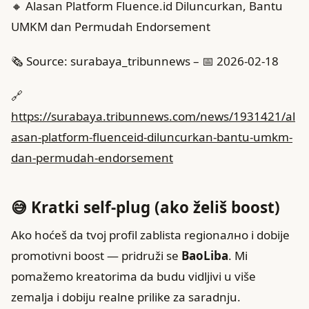
🔸 Alasan Platform Fluence.id Diluncurkan, Bantu
UMKM dan Permudah Endorsement
🗞️ Source: surabaya_tribunnews – 📅 2026-02-18
🔗
https://surabaya.tribunnews.com/news/1931421/al
asan-platform-fluenceid-diluncurkan-bantu-umkm-
dan-permudah-endorsement
😅 Kratki self-plug (ako želiš boost)
Ako hoćeš da tvoj profil zablista regionално i dobije
promotivni boost — pridruži se
BaoLiba
. Mi
pomažemo kreatorima da budu vidljivi u više
zemalja i dobiju realne prilike za saradnju.