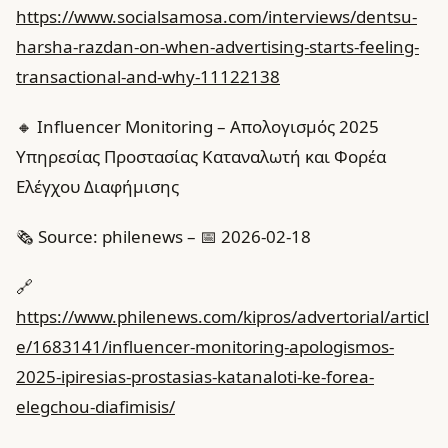
https://www.socialsamosa.com/interviews/dentsu-
harsha-razdan-on-when-advertising-starts-feeling-
transactional-and-why-11122138
🔸 Influencer Monitoring – Απολογισμός 2025
Υπηρεσίας Προστασίας Καταναλωτή και Φορέα
Ελέγχου Διαφήμισης
🗞️ Source: philenews – 📅 2026-02-18
🔗
https://www.philenews.com/kipros/advertorial/articl
e/1683141/influencer-monitoring-apologismos-
2025-ipiresias-prostasias-katanaloti-ke-forea-
elegchou-diafimisis/