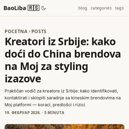
BaoLiba 🇷🇸
blog
categories
tags
POCETNA
POSTS
Kreatori iz Srbije: kako
doći do China brendova
na Moj za styling
izazove
Praktičan vodič za kreatore iz Srbije: kako identifikovati,
kontaktirati i sklopiti saradnje sa kineskim brendovima na
Moj platformi — koraci, predlošci i rizici.
19. ФЕБРУАР 2026.
·
5 MINUTA