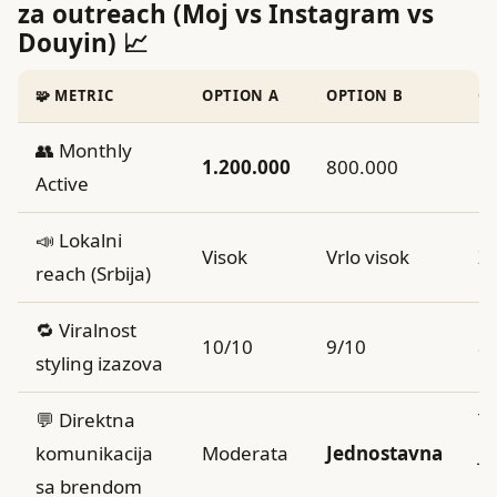
za outreach (Moj vs Instagram vs
Douyin) 📈
🧩 METRIC
OPTION A
OPTION B
O
👥 Monthly
1.200.000
800.000
1
Active
📣 Lokalni
Visok
Vrlo visok
Za
reach (Srbija)
🔁 Viralnost
10/10
9/10
8
styling izazova
💬 Direktna
T
komunikacija
Moderata
Jednostavna
je
sa brendom
ba