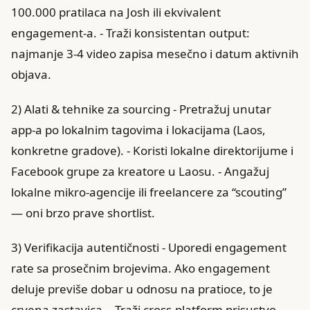
100.000 pratilaca na Josh ili ekvivalent
engagement‑a. - Traži konsistentan output:
najmanje 3‑4 video zapisa mesečno i datum aktivnih
objava.
2) Alati & tehnike za sourcing - Pretražuj unutar
app‑a po lokalnim tagovima i lokacijama (Laos,
konkretne gradove). - Koristi lokalne direktorijume i
Facebook grupe za kreatore u Laosu. - Angažuj
lokalne mikro‑agencije ili freelancere za “scouting”
— oni brzo prave shortlist.
3) Verifikacija autentičnosti - Uporedi engagement
rate sa prosečnim brojevima. Ako engagement
deluje previše dobar u odnosu na pratioce, to je
crvena zastavica. - Traži cross‑platform prisustvo