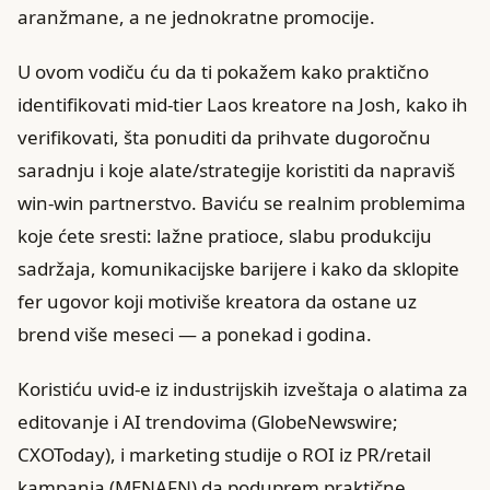
aranžmane, a ne jednokratne promocije.
U ovom vodiču ću da ti pokažem kako praktično
identifikovati mid-tier Laos kreatore na Josh, kako ih
verifikovati, šta ponuditi da prihvate dugoročnu
saradnju i koje alate/strategije koristiti da napraviš
win-win partnerstvo. Baviću se realnim problemima
koje ćete sresti: lažne pratioce, slabu produkciju
sadržaja, komunikacijske barijere i kako da sklopite
fer ugovor koji motiviše kreatora da ostane uz
brend više meseci — a ponekad i godina.
Koristiću uvid-e iz industrijskih izveštaja o alatima za
editovanje i AI trendovima (GlobeNewswire;
CXOToday), i marketing studije o ROI iz PR/retail
kampanja (MENAFN) da poduprem praktične