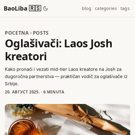
BaoLiba 🇷🇸
blog
categories
tags
POCETNA
POSTS
Oglašivači: Laos Josh
kreatori
Kako pronaći i vezati mid-tier Laos kreatore na Josh za
dugoročna partnerstva — praktičan vodič za oglašivače iz
Srbije.
20. АВГУСТ 2025.
·
6 MINUTA