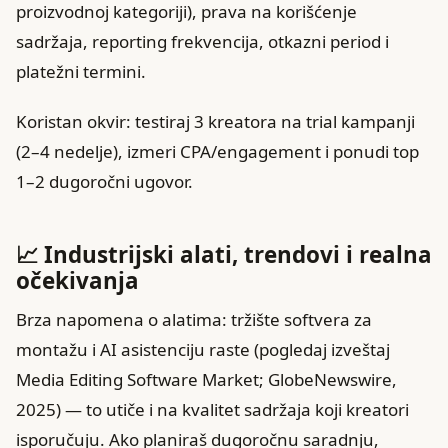
proizvodnoj kategoriji), prava na korišćenje
sadržaja, reporting frekvencija, otkazni period i
platežni termini.
Koristan okvir: testiraj 3 kreatora na trial kampanji
(2–4 nedelje), izmeri CPA/engagement i ponudi top
1–2 dugoročni ugovor.
📈 Industrijski alati, trendovi i realna
očekivanja
Brza napomena o alatima: tržište softvera za
montažu i AI asistenciju raste (pogledaj izveštaj
Media Editing Software Market; GlobeNewswire,
2025) — to utiče i na kvalitet sadržaja koji kreatori
isporučuju. Ako planiraš dugoročnu saradnju,