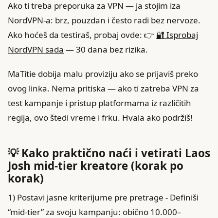
Ako ti treba preporuka za VPN — ja stojim iza
NordVPN-a: brz, pouzdan i često radi bez nervoze.
Ako hoćeš da testiraš, probaj ovde: 👉
🔐 Isprobaj
NordVPN sada
— 30 dana bez rizika.
MaTitie dobija malu proviziju ako se prijaviš preko
ovog linka. Nema pritiska — ako ti zatreba VPN za
test kampanje i pristup platformama iz različitih
regija, ovo štedi vreme i frku. Hvala ako podržiš!
💡 Kako praktično naći i vetirati Laos
Josh mid‑tier kreatore (korak po
korak)
1) Postavi jasne kriterijume pre pretrage - Definiši
“mid‑tier” za svoju kampanju: obično 10.000–