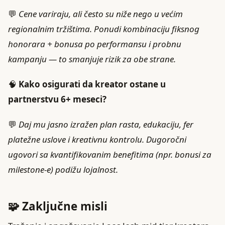
💬
Cene variraju, ali često su niže nego u većim
regionalnim tržištima. Ponudi kombinaciju fiksnog
honorara + bonusa po performansu i probnu
kampanju — to smanjuje rizik za obe strane.
🧠
Kako osigurati da kreator ostane u
partnerstvu 6+ meseci?
💬
Daj mu jasno izražen plan rasta, edukaciju, fer
platežne uslove i kreativnu kontrolu. Dugoročni
ugovori sa kvantifikovanim benefitima (npr. bonusi za
milestone‑e) podižu lojalnost.
🧩 Zaključne misli