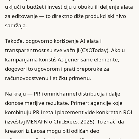
uključi u budžet i investiciju u obuku ili deljenje alata
za editovanje — to direktno diže produkcijski nivo
sadržaja.
Takođe, odgovorno korišćenje AI alata i
transparentnost su sve važniji (CXOToday). Ako u
kampanjama koristiš AI‑generisane elemente,
dogovori to ugovorom i prati preporuke za
računovodstvenu i etičku primenu.
Na kraju — PR i omnichannel distribucija i dalje
donose merljive rezultate. Primer: agencije koje
kombinuju PR i retail placement vide konkretan ROI
(izveštaj MENAFN o ChicExecs, 2025). To znači da
kreatori iz Laosa mogu biti odličan deo