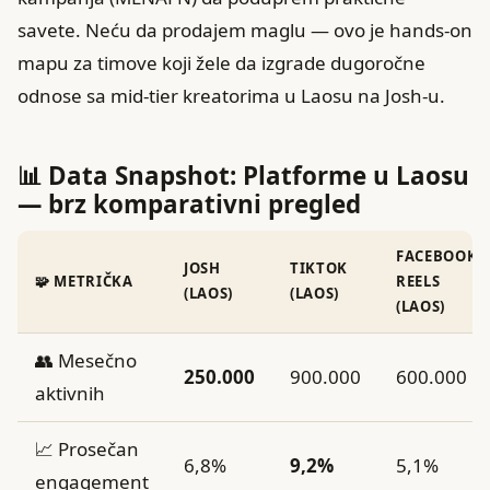
savete. Neću da prodajem maglu — ovo je hands-on
mapu za timove koji žele da izgrade dugoročne
odnose sa mid-tier kreatorima u Laosu na Josh-u.
📊 Data Snapshot: Platforme u Laosu
— brz komparativni pregled
FACEBOOK
JOSH
TIKTOK
🧩 METRIČKA
REELS
(LAOS)
(LAOS)
(LAOS)
👥 Mesečno
250.000
900.000
600.000
aktivnih
📈 Prosečan
6,8%
9,2%
5,1%
engagement