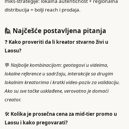
miks‑strategije: lokalna autentičnost + regionalna
distribucija = bolji reach i prodaja.
🙋 Najčešće postavljena pitanja
❓
Kako proveriti da li kreator stvarno živi u
Laosu?
💬
Najbolje kombinacijom: geotagovi u videima,
lokalne reference u sadržaju, interakcije sa drugim
lokalnim kreatorima i kratki video‑poziv za validaciju.
Ako su sve tačke usklađene, verovatno je domaći
creator.
🛠️
Kolika je prosečna cena za mid‑tier promo u
Laosu i kako pregovarati?