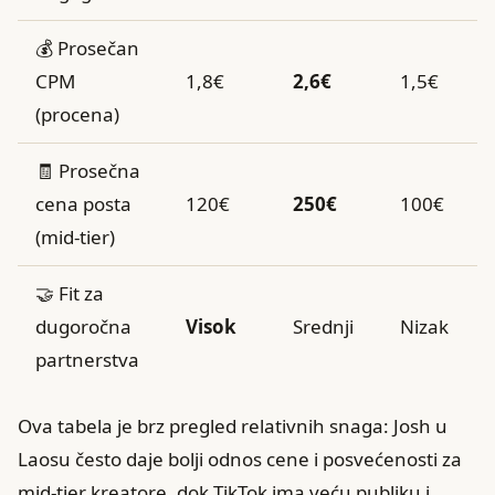
💰 Prosečan
CPM
1,8€
2,6€
1,5€
(procena)
🧾 Prosečna
cena posta
120€
250€
100€
(mid‑tier)
🤝 Fit za
dugoročna
Visok
Srednji
Nizak
partnerstva
Ova tabela je brz pregled relativnih snaga: Josh u
Laosu često daje bolji odnos cene i posvećenosti za
mid‑tier kreatore, dok TikTok ima veću publiku i