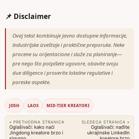
📌 Disclaimer
Ovaj tekst kombinuje javno dostupne informacije,
industrijske izveštaje i praktične preporuke. Neke
procene su orijentacione i služe za planiranje—
pre nego što potpišete ugovore, obavite svoju
due diligence i proverite lokalne regulative i
poreske aspekte.
JOSH
LAOS
MID-TIER KREATORI
« PRETHODNA STRANICA
SLEDECA STRANICA »
Oglašivači: kako naći
Oglašivači: nađite
Jingdong kreatore brzo i
ukrajinske LinkedIn
sigurno
kreatore brzo