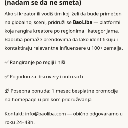
(nadam se da ne smeta)
Ako si kreator ili vodiš tim koji želi da bude primećen
na globalnoj sceni, pridruži se
BaoLiba
— platformi
koja rangira kreatore po regionima i kategorijama.
BaoLiba pomaže brendovima da lako identifikuju i
kontaktiraju relevantne influensere u 100+ zemalja.
✅ Rangiranje po regiji i niši
✅ Pogodno za discovery i outreach
🎁 Posebna ponuda: 1 mesec besplatne promocije
na homepage‑u prilikom pridruživanja
Kontakt:
info@baoliba.com
— obično odgovaramo u
roku 24–48h.