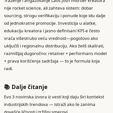
Traženje i angažovanje Laos Josh mid‑tier kreatora
nije rocket science, ali zahteva sistem: dobar
sourcing, strogu verifikaciju i ponude koje idu dalje
od jednokratne promocije. Investicija u alatke,
edukaciju kreatora i jasno definisani KPI‑e često
vraća višestruko veću vrednost—pogotovo ako
uključiš i regionalnu distribuciju. Ako želiš skalirati,
razmišljaj dugoročno: retainer + performans model
+ prava korišćenja sadržaja — to je formula koja
radi.
📚 Dalje čitanje
Evo 3 novinska izvora iz vesti koji daju širi kontekst
industrijskih trendova — istraži ako te zanima
dovešće ličnosti i tržišni smerovi.