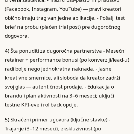
(Facebook, Instagram, YouTube) — pravi kreatori
obično imaju trag van jedne aplikacije. - Pošalji test
brief na probu (plaćen trial post) pre dugoročnog
dogovora.
4) Šta ponuditi za dugoročna partnerstva - Mesečni
retainer + performance bonusi (po konverziji/lead‑u)
radi bolje nego jednokratna naknada. - Jasne
kreativne smernice, ali sloboda da kreator zadrži
svoj glas — autentičnost prodaje. - Edukacija o
brandu i plan aktivnosti na 3–6 meseci; uključi
testne KPI‑eve i rollback opcije.
5) Skraćeni primer ugovora (ključne stavke) -
Trajanje (3–12 meseci), ekskluzivnost (po