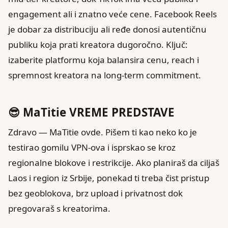
engagement ali i znatno veće cene. Facebook Reels
je dobar za distribuciju ali ređe donosi autentičnu
publiku koja prati kreatora dugoročno. Ključ:
izaberite platformu koja balansira cenu, reach i
spremnost kreatora na long-term commitment.
😎 MaTitie VREME PREDSTAVE
Zdravo — MaTitie ovde. Pišem ti kao neko ko je
testirao gomilu VPN‑ova i isprskao se kroz
regionalne blokove i restrikcije. Ako planiraš da ciljaš
Laos i region iz Srbije, ponekad ti treba čist pristup
bez geoblokova, brz upload i privatnost dok
pregovaraš s kreatorima.