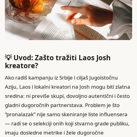
💡 Uvod: Zašto tražiti Laos Josh
kreatore?
Ako radiš kampanju iz Srbije i ciljaš Jugoistočnu
Aziju, Laos i lokalni kreatori na Josh mogu biti zlatna
sredina: ni previše skupi, dovoljno autentični i često
gladni dugoročnih partnerstava. Problem je što
“pronalazak” nije samo skeniranje liste influensera
— radi se o selekciji onih koji stvarno grade publiku,
imaju dosledne metrike i žele dugoročne