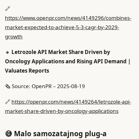
🔗
https://www.openpr.com/news/4149296/combines-
market-expected-to-achieve-5-3-cagr-by-2029-
growth
🔸
Letrozole API Market Share Driven by
Oncology Applications and Rising API Demand |
Valuates Reports
🗞️ Source: OpenPR – 2025-08-19
🔗
https://openpr.com/news/4149264/letrozole-api-
market-share-driven-by-oncology-applications
😅 Malo samozatajnog plug‑a