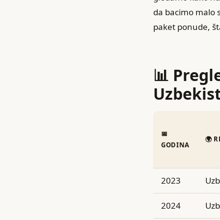
da bacimo malo s
paket ponude, šta 
📊 Pregl
Uzbekis
📅
🌍 
GODINA
2023
Uzb
2024
Uzb