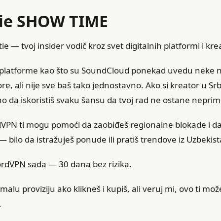
tie SHOW TIME
e — tvoj insider vodič kroz svet digitalnih platformi i krea
 platforme kao što su SoundCloud ponekad uvedu neke 
, ali nije sve baš tako jednostavno. Ako si kreator u Srbiji
tno da iskoristiš svaku šansu da tvoj rad ne ostane nepri
VPN ti mogu pomoći da zaobiđeš regionalne blokade i da 
 bilo da istražuješ ponude ili pratiš trendove iz Uzbekist
NordVPN sada
— 30 dana bez rizika.
alu proviziju ako klikneš i kupiš, ali veruj mi, ovo ti mož
.