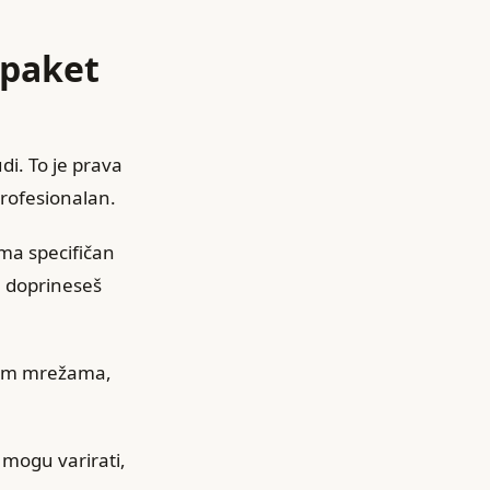
 paket
i. To je prava
profesionalan.
ima specifičan
a doprineseš
nim mrežama,
 mogu varirati,