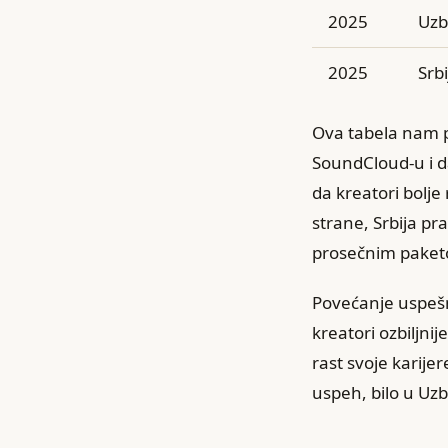
2025
Uzb
2025
Srbi
Ova tabela nam p
SoundCloud-u i da
da kreatori bolje
strane, Srbija pr
prosečnim pake
Povećanje uspešn
kreatori ozbiljni
rast svoje karijer
uspeh, bilo u Uzbe