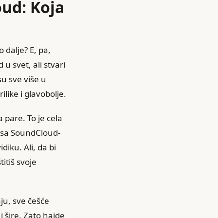
oud: Koja
 dalje? E, pa,
u svet, ali stvari
su sve više u
like i glavobolje.
 pare. To je cela
š sa SoundCloud-
diku. Ali, da bi
itiš svoje
aju, sve češće
 šire. Zato hajde