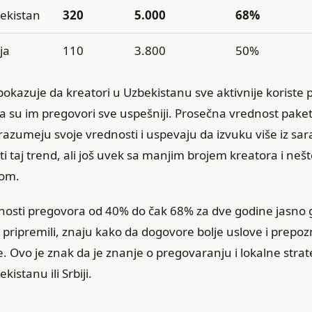
ekistan
320
5.000
68%
ja
110
3.800
50%
okazuje da kreatori u Uzbekistanu sve aktivnije koriste
 su im pregovori sve uspešniji. Prosečna vrednost paketa
 razumeju svoje vrednosti i uspevaju da izvuku više iz sa
ati taj trend, ali još uvek sa manjim brojem kreatora i neš
tom.
osti pregovora od 40% do čak 68% za dve godine jasno g
je pripremili, znaju kako da dogovore bolje uslove i prepo
e. Ovo je znak da je znanje o pregovaranju i lokalne strate
kistanu ili Srbiji.