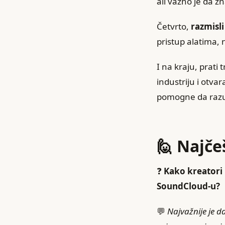
ali važno je da z
Četvrto,
razmisl
pristup alatima,
I na kraju, prati
industriju i otva
pomogne da razume
🙋 Najče
❓
Kako kreatori
SoundCloud-u?
💬
Najvažnije je d