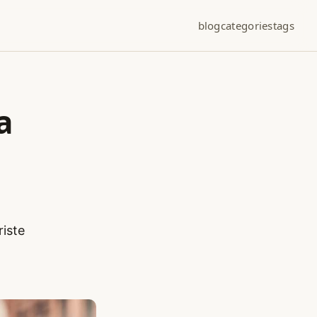
blog
categories
tags
a
riste