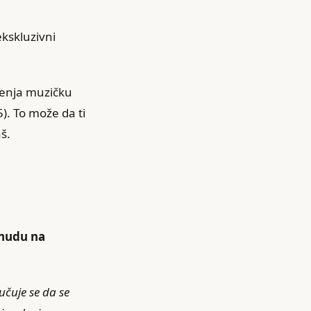
 ekskluzivni
 menja muzičku
5). To može da ti
š.
onudu na
učuje se da se