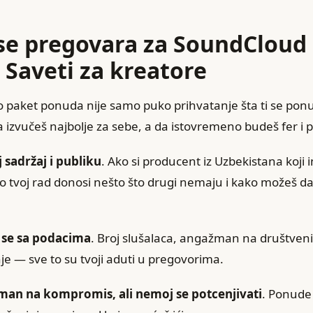
se pregovara za SoundCloud
Saveti za kreatore
 paket ponuda nije samo puko prihvatanje šta ti se ponud
a izvučeš najbolje za sebe, a da istovremeno budeš fer i 
 sadržaj i publiku
. Ako si producent iz Uzbekistana koji 
ko tvoj rad donosi nešto što drugi nemaju i kako možeš d
 se sa podacima
. Broj slušalaca, angažman na društve
 — sve to su tvoji aduti u pregovorima.
man na kompromis, ali nemoj se potcenjivati
. Ponude