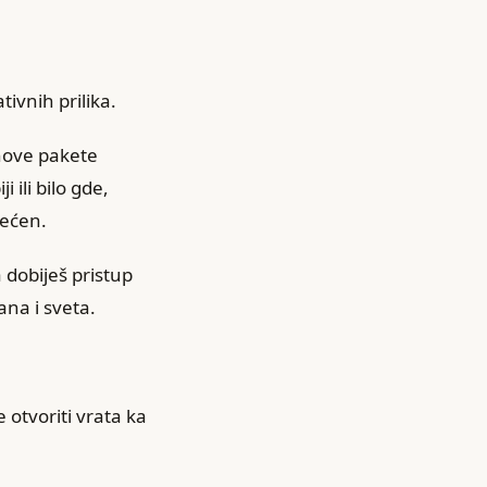
tivnih prilika.
nove pakete
 ili bilo gde,
mećen.
dobiješ pristup
ana i sveta.
e otvoriti vrata ka