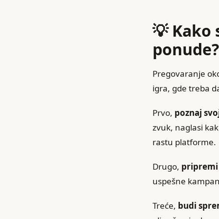
💡 Kako 
ponude? 
Pregovaranje oko
igra, gde treba d
Prvo,
poznaj svoj
zvuk, naglasi ka
rastu platforme.
Drugo,
pripremi
uspešne kampanje
Treće,
budi spre