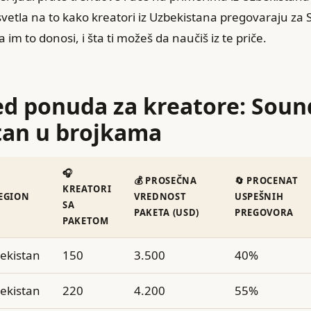
vetla na to kako kreatori iz Uzbekistana pregovaraju za
im to donosi, i šta ti možeš da naučiš iz te priče.
ed ponuda za kreatore: Soun
tan u brojkama
🎧
💰 PROSEČNA
🔄 PROCENAT
KREATORI
REGION
VREDNOST
USPEŠNIH
SA
PAKETA (USD)
PREGOVORA
PAKETOM
ekistan
150
3.500
40%
ekistan
220
4.200
55%