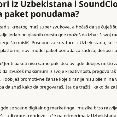
ori iz Uzbekistana i SoundCl
sa paket ponudama?
ad si kreator, imaš super zvukove, a hoćeš da se čuješ što
alje jedan od glavnih mesta gde možeš da izbaciš svoj rad 
ego što misliš. Posebno za kreatore iz Uzbekistana, koji 
platformi, novi model paket ponuda za sadržaj donosi i pri
o? Jer ti paketi nisu samo puki dealovi gde dobiješ nešto za
o da izvučeš maksimum iz svoje kreativnosti, pregovara
 i dobiješ promotivne šanse koje ti ranije nisu bile ni na vi
ba da znaš kako da pregovaraš, šta da tražiš i kako da zašt
u, gde se scene digitalnog marketinga i muzike brzo razvij
 ljudi prate trendove i uče na primerima iz Uzbekistana i