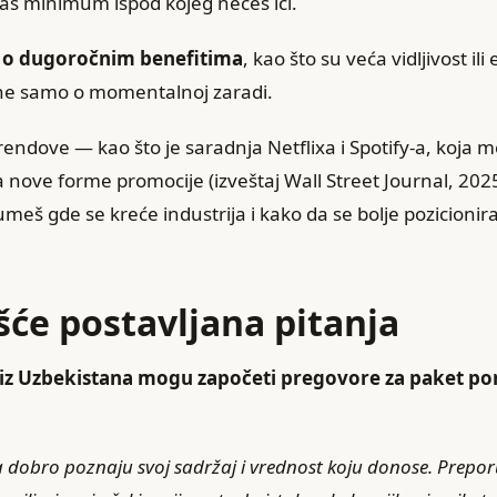
naš minimum ispod kojeg nećeš ići.
i o dugoročnim benefitima
, kao što su veća vidljivost ili
 ne samo o momentalnoj zaradi.
 trendove — kao što je saradnja Netflixa i Spotify-a, koja
ra nove forme promocije (izveštaj Wall Street Journal, 202
š gde se kreće industrija i kako da se bolje pozicionira
šće postavljana pitanja
 iz Uzbekistana mogu započeti pregovore za paket p
a dobro poznaju svoj sadržaj i vrednost koju donose. Prepor