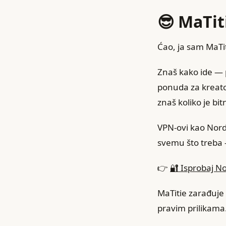
😎 MaTi
Ćao, ja sam MaTiti
Znaš kako ide —
ponuda za kreatore
znaš koliko je bi
VPN-ovi kao Nord
svemu što treba —
👉
🔐 Isprobaj 
MaTitie zarađuje m
pravim prilikama