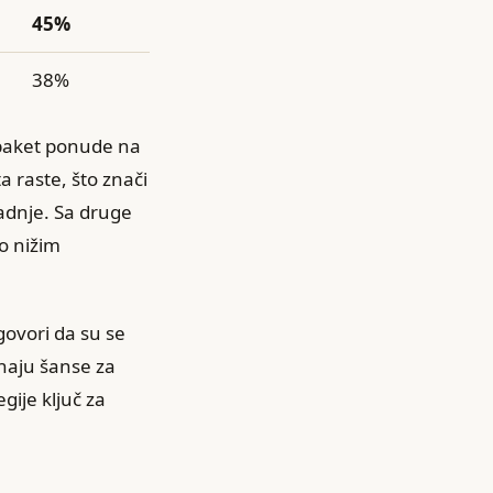
45%
38%
 paket ponude na
 raste, što znači
radnje. Sa druge
to nižim
ovori da su se
znaju šanse za
gije ključ za