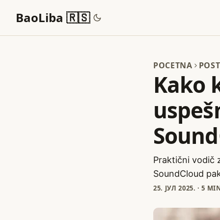
BaoLiba 🇷🇸
POCETNA
POST
Kako k
uspeš
Sound
Praktični vodič 
SoundCloud pake
25. ЈУЛ 2025.
·
5 MI