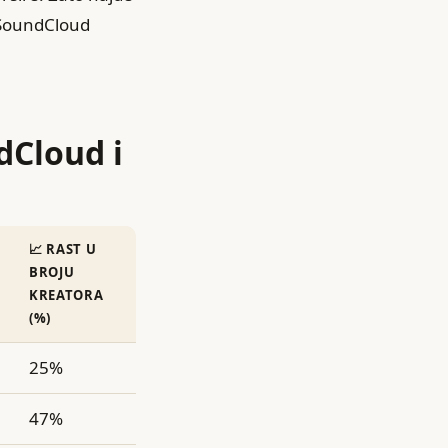
 SoundCloud
dCloud i
📈 RAST U
BROJU
KREATORA
(%)
25%
47%