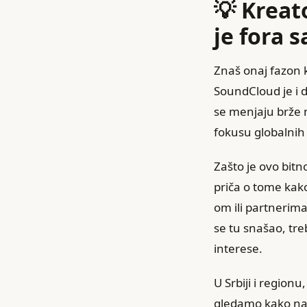
💡 Kreat
je fora 
Znaš onaj fazon k
SoundCloud je i d
se menjaju brže n
fokusu globalnih 
Zašto je ovo bitn
priča o tome kak
om ili partnerima,
se tu snašao, tre
interese.
U Srbiji i region
gledamo kako naši