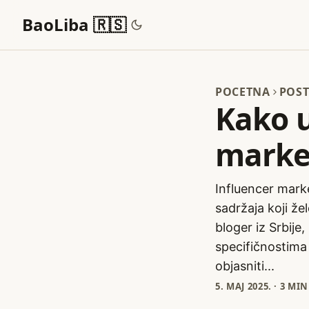
BaoLiba 🇷🇸
POCETNA
POST
Kako u
market
Influencer marke
sadržaja koji žel
bloger iz Srbije
specifičnostima
objasniti...
5. МАЈ 2025.
·
3 MI