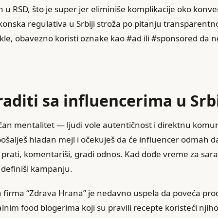
 u RSD, što je super jer eliminiše komplikacije oko konve
konska regulativa u Srbiji stroža po pitanju transparentn
kle, obavezno koristi oznake kao #ad ili #sponsored da n
raditi sa influencerima u Srbi
ičan mentalitet — ljudi vole autentičnost i direktnu komu
šalješ hladan mejl i očekuješ da će influencer odmah da
h prati, komentariši, gradi odnos. Kad dođe vreme za sar
o definiši kampanju.
a firma “Zdrava Hrana” je nedavno uspela da poveća pro
nim food blogerima koji su pravili recepte koristeći njih