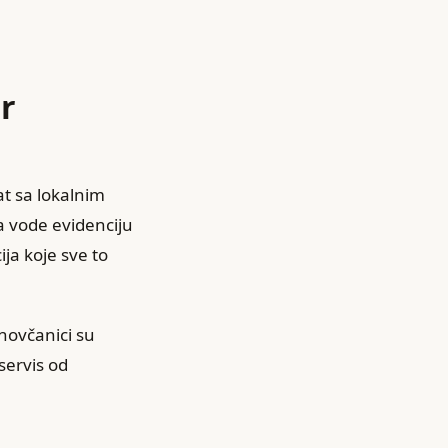
er
at sa lokalnim
 vode evidenciju
ija koje sve to
-novčanici su
servis od