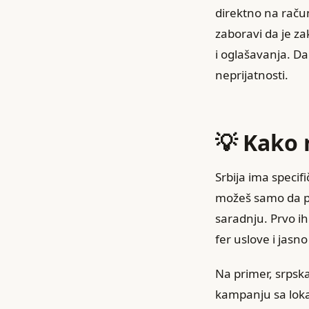
direktno na račun
zaboravi da je za
i oglašavanja. Da
neprijatnosti.
💡 Kako 
Srbija ima specif
možeš samo da po
saradnju. Prvo i
fer uslove i jasn
Na primer, srpsk
kampanju sa lokal