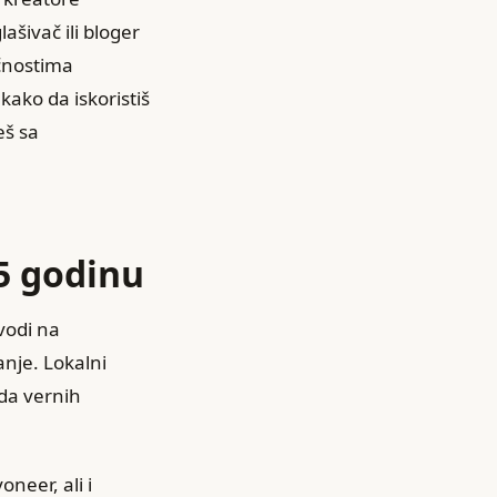
lašivač ili bloger
ičnostima
kako da iskoristiš
eš sa
25 godinu
vodi na
nje. Lokalni
ada vernih
neer, ali i