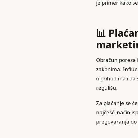
je primer kako se
📊 Plaća
marketin
Obračun poreza i 
zakonima. Influe
o prihodima i da 
regulišu.
Za plaćanje se če
najčešći način is
pregovaranja do 