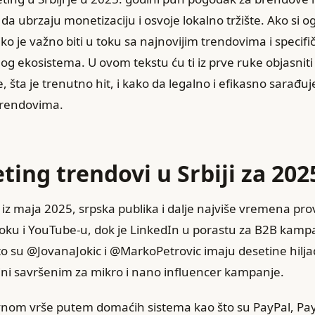
 da ubrzaju monetizaciju i osvoje lokalno tržište. Ako si og
oliko je važno biti u toku sa najnovijim trendovima i specif
g ekosistema. U ovom tekstu ću ti iz prve ruke objasniti 
, šta je trenutno hit, i kako da legalno i efikasno sarađuj
brendovima.
ting trendovi u Srbiji za 20
z maja 2025, srpska publika i dalje najviše vremena pro
oku i YouTube-u, dok je LinkedIn u porastu za B2B kampa
što su @JovanaJokic i @MarkoPetrovic imaju desetine hilj
 čini savršenim za mikro i nano influencer kampanje.
vnom vrše putem domaćih sistema kao što su PayPal, Payo