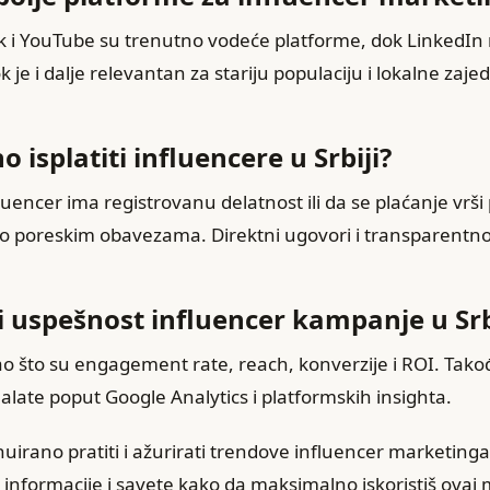
k i YouTube su trenutno vodeće platforme, dok LinkedIn 
 je i dalje relevantan za stariju populaciju i lokalne zaje
 isplatiti influencere u Srbiji?
fluencer ima registrovanu delatnost ili da se plaćanje vrši
 o poreskim obavezama. Direktni ugovori i transparentnos
 uspešnost influencer kampanje u Srb
ao što su engagement rate, reach, konverzije i ROI. Takođ
i alate poput Google Analytics i platformskih insighta.
uirano pratiti i ažurirati trendove influencer marketinga 
e informacije i savete kako da maksimalno iskoristiš ova