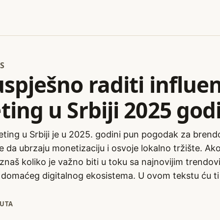
S
spješno raditi influe
ing u Srbiji 2025 god
ting u Srbiji je u 2025. godini pun pogodak za brend
e da ubrzaju monetizaciju i osvoje lokalno tržište. Ako 
, znaš koliko je važno biti u toku sa najnovijim trendov
 domaćeg digitalnog ekosistema. U ovom tekstu ću ti 
NUTA