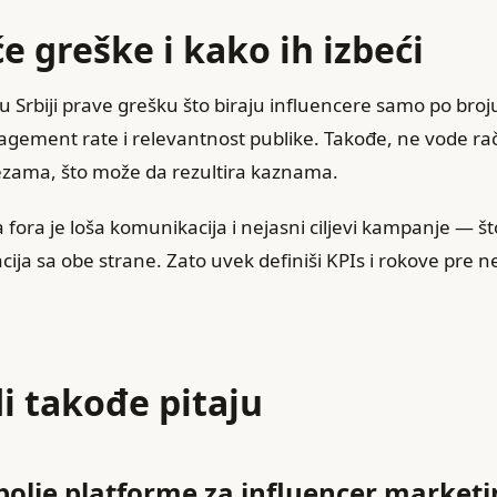
će greške i kako ih izbeći
u Srbiji prave grešku što biraju influencere samo po broju
ement rate i relevantnost publike. Takođe, ne vode ra
zama, što može da rezultira kaznama.
a fora je loša komunikacija i nejasni ciljevi kampanje — št
racija sa obe strane. Zato uvek definiši KPIs i rokove pre 
i takođe pitaju
bolje platforme za influencer marketin