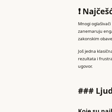
❗ Najčeš
Mnogi oglašivači 
zanemaruju engag
zakonskim obave
Još jedna klasičn
rezultata i frust
ugovor.
### Ljud
Koje su naj