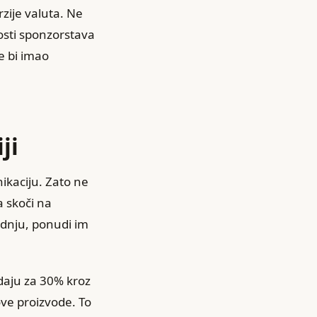
rzije valuta. Ne
osti sponzorstava
e bi imao
ji
nikaciju. Zato ne
 skoči na
adnju, ponudi im
daju za 30% kroz
ove proizvode. To