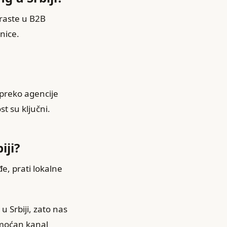
raste u B2B
dnice.
 preko agencije
t su ključni.
iji?
e, prati lokalne
u Srbiji, zato nas
j moćan kanal