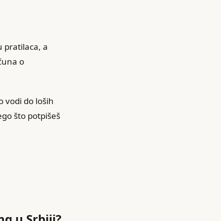
 pratilaca, a
čuna o
o vodi do loših
nego što potpišeš
g u Srbiji?