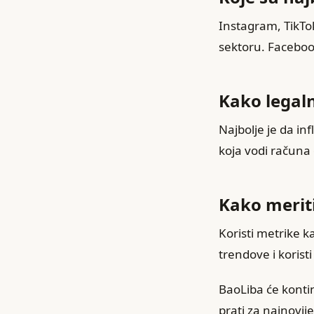
Instagram, TikTo
sektoru. Facebook
Kako legalno
Najbolje je da in
koja vodi računa
Kako meriti
Koristi metrike k
trendove i korist
BaoLiba će kontin
prati za najnovij