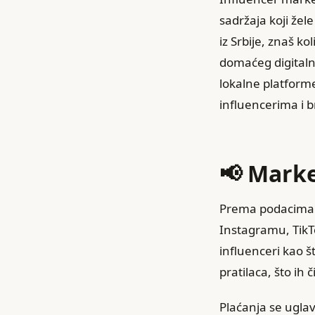
sadržaja koji žele
iz Srbije, znaš k
domaćeg digitalno
lokalne platforme
influencerima i 
📢 Marke
Prema podacima i
Instagramu, TikT
influenceri kao 
pratilaca, što ih
Plaćanja se ugla