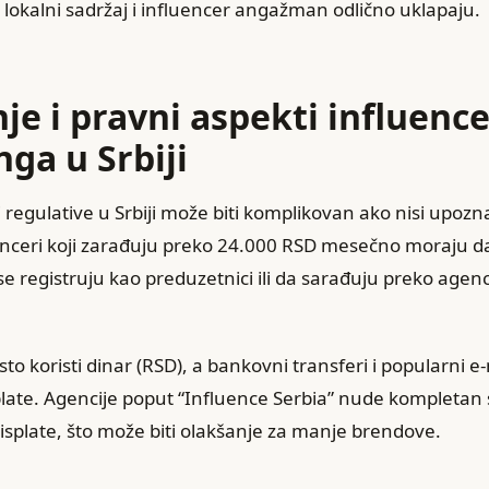
 lokalni sadržaj i influencer angažman odlično uklapaju.
nje i pravni aspekti influenc
ga u Srbiji
regulative u Srbiji može biti komplikovan ako nisi upozn
nceri koji zarađuju preko 24.000 RSD mesečno moraju da
se registruju kao preduzetnici ili da sarađuju preko agenc
sto koristi dinar (RSD), a bankovni transferi i popularni e
plate. Agencije poput “Influence Serbia” nude kompletan 
isplate, što može biti olakšanje za manje brendove.