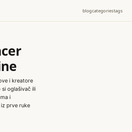
blog
categories
tags
ncer
ine
ove i kreatore
si oglašivač ili
ima i
iz prve ruke