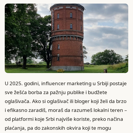
U 2025. godini, influencer marketing u Srbiji postaje
sve žešća borba za pažnju publike i budžete
oglašivača. Ako si oglašivač ili bloger koji želi da brzo
i efikasno zaradiš, moraš da razumeš lokalni teren –
od platformi koje Srbi najviše koriste, preko načina
plaćanja, pa do zakonskih okvira koji te mogu