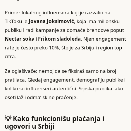
Primer lokalnog influensera koji je razvalio na
TikToku je
Jovana Joksimović
, koja ima milionsku
publiku i radi kampanje za domaće brendove poput
Nectar soka
i
Frikom sladoleda
. Njen engagement
rate je često preko 10%, što je za Srbiju i region top
cifra.
Za oglašivače: nemoj da se fiksiraš samo na broj
pratilaca. Gledaj engagement, demografiju publike i
koliko su influenseri autentični. Srpska publika lako
oseti laž i odma’ skine praćenje.
💡 Kako funkcionišu plaćanja i
ugovori u Srbiji