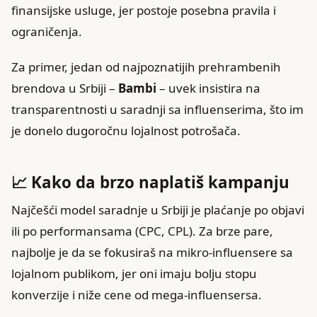
finansijske usluge, jer postoje posebna pravila i
ograničenja.
Za primer, jedan od najpoznatijih prehrambenih
brendova u Srbiji –
Bambi
– uvek insistira na
transparentnosti u saradnji sa influenserima, što im
je donelo dugoročnu lojalnost potrošača.
📈 Kako da brzo naplatiš kampanju
Najčešći model saradnje u Srbiji je plaćanje po objavi
ili po performansama (CPC, CPL). Za brze pare,
najbolje je da se fokusiraš na mikro-influensere sa
lojalnom publikom, jer oni imaju bolju stopu
konverzije i niže cene od mega-influensersa.