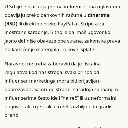
U Srbiji se plaćanja prema influencerima uglavnom
obavljaju preko bankovnih računa u
dinarima
(RSD)
ili direktno preko PayPal-a i Stripe-a za
inostrane saradnje. Bitno je da imaš ugovor koji
jasno definiše obaveze obe strane, zakonska prava
na korišćenje materijala i rokove isplate.
Naravno, ne treba zaboraviti da je fiskalna
regulativa kod nas stroga: svaki prihod od
influenser marketinga mora biti prijavljen i
oporezovan. Sa druge strane, saradnja sa manjim
influenserima često ide i “na reč” ili uz neformalni
dogovor, ali to je rizik ako želiš ozbiljno da gradiš
brend.