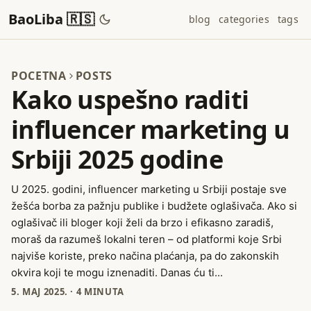
BaoLiba 🇷🇸
blog
categories
tags
POCETNA
POSTS
Kako uspešno raditi
influencer marketing u
Srbiji 2025 godine
U 2025. godini, influencer marketing u Srbiji postaje sve
žešća borba za pažnju publike i budžete oglašivača. Ako si
oglašivač ili bloger koji želi da brzo i efikasno zaradiš,
moraš da razumeš lokalni teren – od platformi koje Srbi
najviše koriste, preko načina plaćanja, pa do zakonskih
okvira koji te mogu iznenaditi. Danas ću ti...
5. МАЈ 2025.
·
4 MINUTA