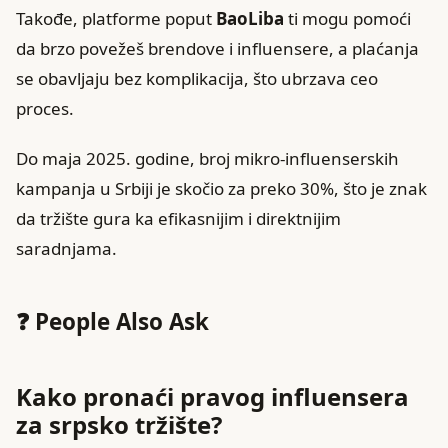
Takođe, platforme poput
BaoLiba
ti mogu pomoći
da brzo povežeš brendove i influensere, a plaćanja
se obavljaju bez komplikacija, što ubrzava ceo
proces.
Do maja 2025. godine, broj mikro-influenserskih
kampanja u Srbiji je skočio za preko 30%, što je znak
da tržište gura ka efikasnijim i direktnijim
saradnjama.
❓ People Also Ask
Kako pronaći pravog influensera
za srpsko tržište?