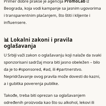
Primer dobre prakse je agencija
PromoLab
iz
Beograda, koja vodi kampanje sa jasnim ugovorima
i transparentnim plaćanjem, što štiti i klijente i
influensere.
📊 Lokalni zakoni i pravila
oglašavanja
U Srbiji važi zakon o oglašavanju koji nalaže da svaki
sponzorisani sadržaj mora biti jasno obeležen – bilo
da je to #sponsored, #ad, ili #partnerstvo.
Nepridržavanje ovog pravila može dovesti do kazni,
a i gubitka poverenja publike.
Takođe, treba biti oprezan sa oglašavanjem
određenih proizvoda kao što su alkohol, lekovi ili