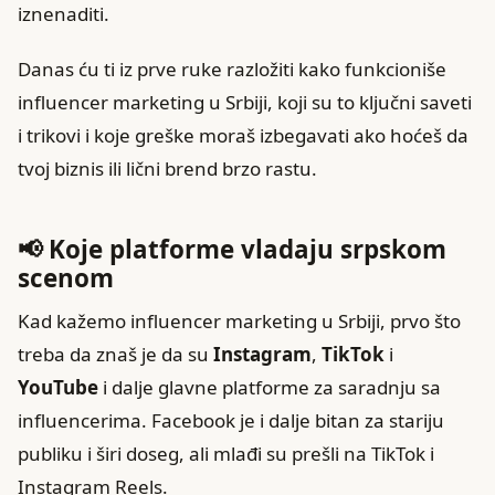
iznenaditi.
Danas ću ti iz prve ruke razložiti kako funkcioniše
influencer marketing u Srbiji, koji su to ključni saveti
i trikovi i koje greške moraš izbegavati ako hoćeš da
tvoj biznis ili lični brend brzo rastu.
📢 Koje platforme vladaju srpskom
scenom
Kad kažemo influencer marketing u Srbiji, prvo što
treba da znaš je da su
Instagram
,
TikTok
i
YouTube
i dalje glavne platforme za saradnju sa
influencerima. Facebook je i dalje bitan za stariju
publiku i širi doseg, ali mlađi su prešli na TikTok i
Instagram Reels.