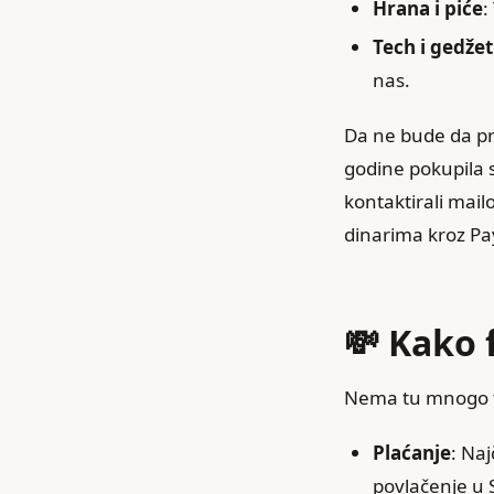
Hrana i piće
:
Tech i gedžet
nas.
Da ne bude da pr
godine pokupila s
kontaktirali mail
dinarima kroz Pa
💸 Kako 
Nema tu mnogo fi
Plaćanje
: Naj
povlačenje u S