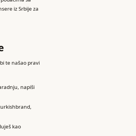
sere iz Srbije za
e
 bi te našao pravi
saradnju, napiši
#turkishbrand,
luješ kao