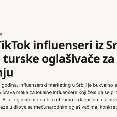
S
ikTok influenseri iz Sr
 turske oglašivače za
nju
 godina, influenserski marketing u Srbiji je bukvalno 
 prava meka za lokalne influensere koji žele da se pro
 Ali ajde, nećemo da filozofiramo – danas ću ti iz prve
 ulaze u dilove sa međunarodnim oglašivačima, konkre