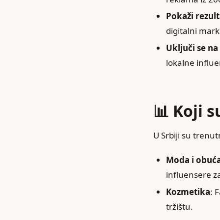
Pokaži rezult
digitalni mar
Uključi se na
lokalne infl
📊 Koji s
U Srbiji su trenu
Moda i obuć
influensere z
Kozmetika
: 
tržištu.