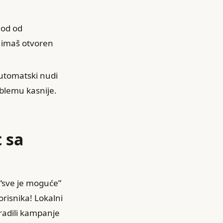
hod od
a imaš otvoren
automatski nudi
oblemu kasnije.
 sa
“sve je moguće”
orisnika! Lokalni
radili kampanje