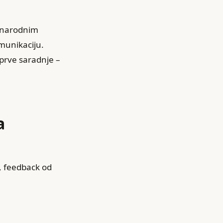
đunarodnim
omunikaciju.
 prve saradnje –
a
i, feedback od