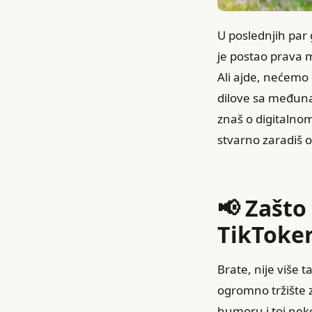
U poslednjih par 
je postao prava m
Ali ajde, nećemo d
dilove sa međuna
znaš o digitalno
stvarno zaradiš o
📢 Zašto
TikToke
Brate, nije više 
ogromno tržište z
humoru i toj neko