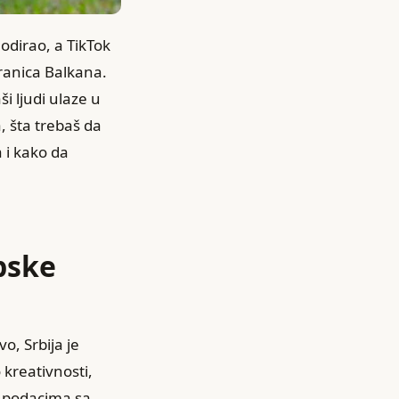
odirao, a TikTok
granica Balkana.
ši ljudi ulaze u
 šta trebaš da
 i kako da
rpske
o, Srbija je
 kreativnosti,
m podacima sa