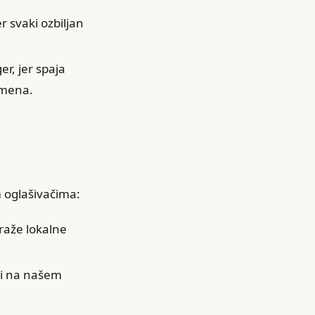
r svaki ozbiljan
r, jer spaja
emena.
m oglašivačima:
traže lokalne
ni na našem