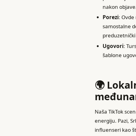
nakon objave
Porezi
: Ovde 
samostalne de
preduzetnički 
Ugovori
: Tur
šablone ugovo
🌍 Lokal
međunar
Naša TikTok scen
energiju. Pazi, S
influenseri kao š