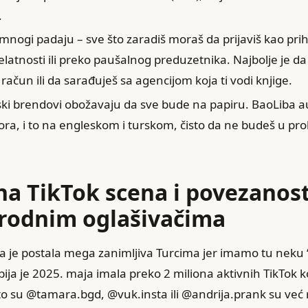
.
mnogi padaju – sve što zaradiš moraš da prijaviš kao pri
latnosti ili preko paušalnog preduzetnika. Najbolje je d
račun ili da sarađuješ sa agencijom koja ti vodi knjige.
ski brendovi obožavaju da sve bude na papiru. BaoLiba 
ra, i to na engleskom i turskom, čisto da ne budeš u pr
na TikTok scena i povezanost
odnim oglašivačima
a je postala mega zanimljiva Turcima jer imamo tu neku 
rbija je 2025. maja imala preko 2 miliona aktivnih TikTok k
to su @tamara.bgd, @vuk.insta ili @andrija.prank su već 