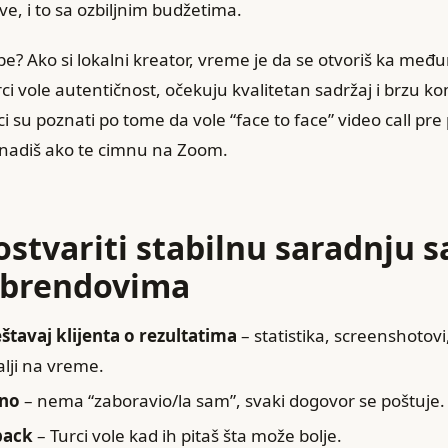
e, i to sa ozbiljnim budžetima.
ebe? Ako si lokalni kreator, vreme je da se otvoriš ka me
ci vole autentičnost, očekuju kvalitetan sadržaj i brzu k
i su poznati po tome da vole “face to face” video call pre
nadiš ako te cimnu na Zoom.
ostvariti stabilnu saradnju s
 brendovima
tavaj klijenta o rezultatima
– statistika, screenshotov
alji na vreme.
ano
– nema “zaboravio/la sam”, svaki dogovor se poštuje.
back
– Turci vole kad ih pitaš šta može bolje.