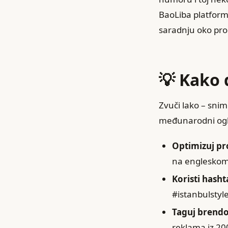
BaoLiba platforme
saradnju oko pro
💡 Kako 
Zvuči lako – snim
međunarodni ogl
Optimizuj pr
na engleskom
Koristi hash
#istanbulstyle
Taguj brend
reklama iz 20