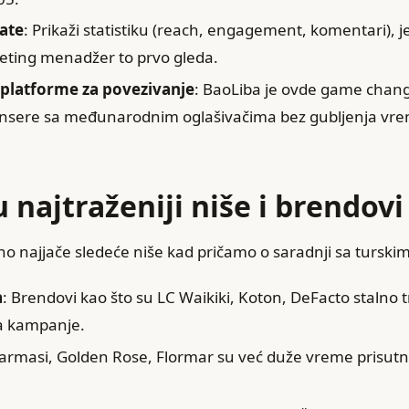
ate
: Prikaži statistiku (reach, engagement, komentari), je
keting menadžer to prvo gleda.
 platforme za povezivanje
: BaoLiba je ovde game change
uensere sa međunarodnim oglašivačima bez gubljenja vr
u najtraženiji niše i brendovi
tno najjače sledeće niše kad pričamo o saradnji sa turski
a
: Brendovi kao što su LC Waikiki, Koton, DeFacto stalno 
a kampanje.
Farmasi, Golden Rose, Flormar su već duže vreme prisut