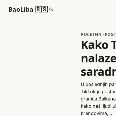
BaoLiba 🇷🇸
POCETNA
POST
Kako T
nalaze
sarad
U poslednjih par
TikTok je postao
granica Balkana.
kako naši ljudi
brendovima,...