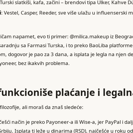
 Turski slatkiši, kafa, začini – brendovi tipa Ülker, Kahve D
i
: Vestel, Casper, Reeder, sve više ulažu u influenserski 
ičam napamet, evo ti primer: @milica.makeup iz Beograda
aradnju sa Farmasi Turska, i to preko BaoLiba platforme.
om, dogovor je pao za 3 dana, a isplata je legla na njen d
yoneer, bez ikakvih problema.
funkcioniše plaćanje i legal
lozofije, ali moraš da znaš sledeće:
češći način je preko Payoneer-a ili Wise-a, jer PayPal i dal
rbiju. Isplata ti leže u dinarima (RSD), najčešće u roku o