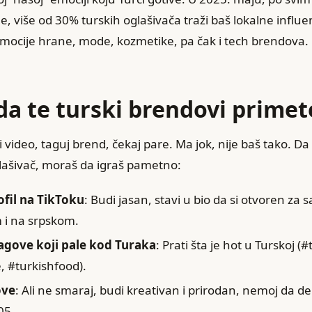
, više od 30% turskih oglašivača traži baš lokalne influen
mocije hrane, mode, kozmetike, pa čak i tech brendova.
da te turski brendovi primet
i video, taguj brend, čekaj pare. Ma jok, nije baš tako. Da
ašivač, moraš da igraš pametno:
ofil na TikToku
: Budi jasan, stavi u bio da si otvoren za 
 i na srpskom.
tagove koji pale kod Turaka
: Prati šta je hot u Turskoj (
, #turkishfood).
ove
: Ali ne smaraj, budi kreativan i prirodan, nemoj da de
05.