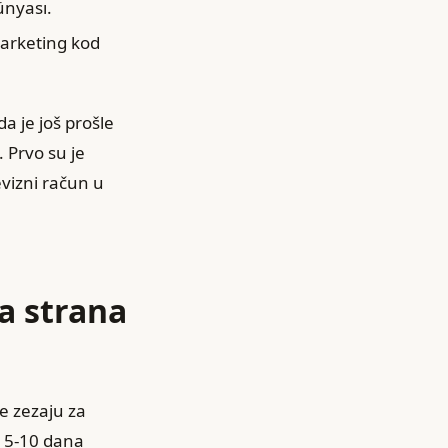
ünyası.
marketing kod
 je još prošle
 Prvo su je
evizni račun u
na strana
je zezaju za
d 5-10 dana