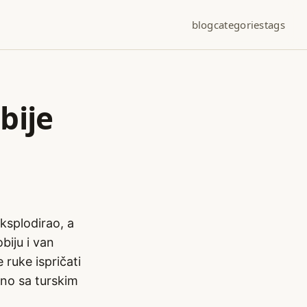
blog
categories
tags
bije
eksplodirao, a
biju i van
 ruke ispričati
tno sa turskim