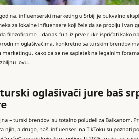
godina, influenserski marketing u Srbiji je bukvalno ekspl
eka za lokalne influensere koji žele da se probiju i van 
a filozofiramo – danas ću ti iz prve ruke ispričati kako na
rodnim oglašivačima, konkretno sa turskim brendovima,
m marketingu, kako da se ne sapleteš na legalnim forama
zbiljnu lovu.
 turski oglašivači jure baš s
re
tajna – turski brendovi su totalno poludeli za Balkanom. Prv
a njih, a drugo, naši influenseri na TikToku su poznati po
j “našoj” emociji koju Turci gotive. U 2025. maju, po svi