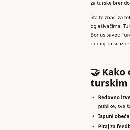
za turske brendov
Šta to znači za t
oglašivačima. Tur
Bonus savet: Turc
nemoj da se izne
🤝 Kako 
turskim
Redovno izveš
publike, sve š
Ispuni obeć
Pitaj za feed