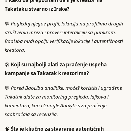
❓
Kako da prepoznam da li je kreator na
Takataku stvarno iz Irske?
💬
Pogledaj njegov profil, lokaciju na profilima drugih
društvenih mreža i proveri interakciju sa publikom.
BaoLiba nudi opciju verifikacije lokacije i autentičnosti
kreatora.
🛠️
Koji su najbolji alati za praćenje uspeha
kampanje sa Takatak kreatorima?
💬
Pored BaoLiba analitike, možeš koristiti i ugrađene
Takatak alate za monitoring pregleda, lajkova i
komentara, kao i Google Analytics za praćenje
saobraćaja sa recenzija.
🧠
Šta je ključno za stvaranje autentičnih