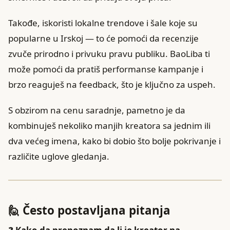
Takođe, iskoristi lokalne trendove i šale koje su
popularne u Irskoj — to će pomoći da recenzije
zvuče prirodno i privuku pravu publiku. BaoLiba ti
može pomoći da pratiš performanse kampanje i
brzo reaguješ na feedback, što je ključno za uspeh.
S obzirom na cenu saradnje, pametno je da
kombinuješ nekoliko manjih kreatora sa jednim ili
dva većeg imena, kako bi dobio što bolje pokrivanje i
različite uglove gledanja.
🙋 Često postavljana pitanja