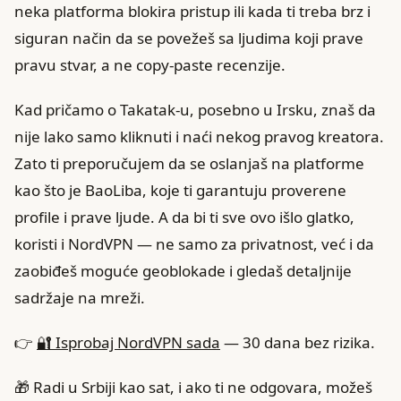
neka platforma blokira pristup ili kada ti treba brz i
siguran način da se povežeš sa ljudima koji prave
pravu stvar, a ne copy-paste recenzije.
Kad pričamo o Takatak-u, posebno u Irsku, znaš da
nije lako samo kliknuti i naći nekog pravog kreatora.
Zato ti preporučujem da se oslanjaš na platforme
kao što je BaoLiba, koje ti garantuju proverene
profile i prave ljude. A da bi ti sve ovo išlo glatko,
koristi i NordVPN — ne samo za privatnost, već i da
zaobiđeš moguće geoblokade i gledaš detaljnije
sadržaje na mreži.
👉
🔐 Isprobaj NordVPN sada
— 30 dana bez rizika.
🎁 Radi u Srbiji kao sat, i ako ti ne odgovara, možeš