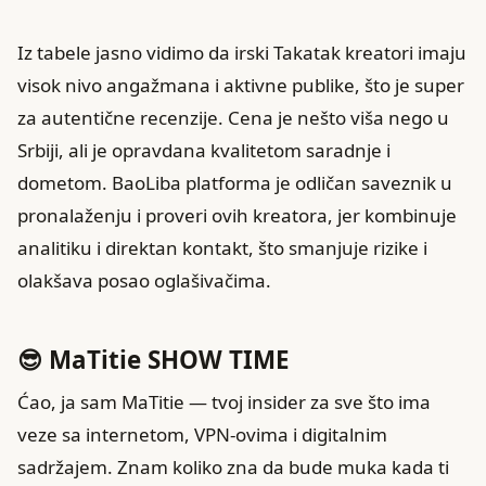
Iz tabele jasno vidimo da irski Takatak kreatori imaju
visok nivo angažmana i aktivne publike, što je super
za autentične recenzije. Cena je nešto viša nego u
Srbiji, ali je opravdana kvalitetom saradnje i
dometom. BaoLiba platforma je odličan saveznik u
pronalaženju i proveri ovih kreatora, jer kombinuje
analitiku i direktan kontakt, što smanjuje rizike i
olakšava posao oglašivačima.
😎 MaTitie SHOW TIME
Ćao, ja sam MaTitie — tvoj insider za sve što ima
veze sa internetom, VPN-ovima i digitalnim
sadržajem. Znam koliko zna da bude muka kada ti