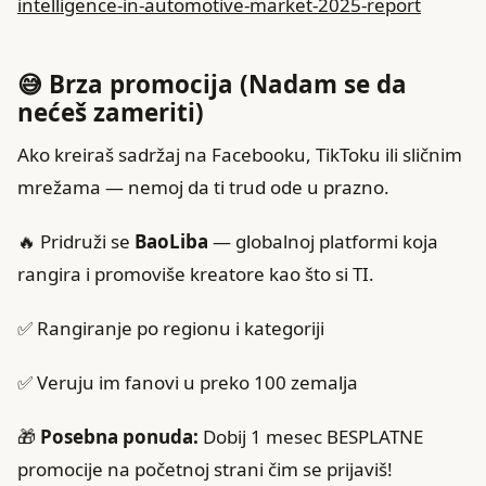
intelligence-in-automotive-market-2025-report
😅 Brza promocija (Nadam se da
nećeš zameriti)
Ako kreiraš sadržaj na Facebooku, TikToku ili sličnim
mrežama — nemoj da ti trud ode u prazno.
🔥 Pridruži se
BaoLiba
— globalnoj platformi koja
rangira i promoviše kreatore kao što si TI.
✅ Rangiranje po regionu i kategoriji
✅ Veruju im fanovi u preko 100 zemalja
🎁
Posebna ponuda:
Dobij 1 mesec BESPLATNE
promocije na početnoj strani čim se prijaviš!