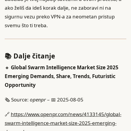
ako želiš da ideš korak dalje, ne zaboravi ni na
sigurnu vezu preko VPN-a za neometan pristup
svemu što ti treba.
📚 Dalje čitanje
🔸
Global Swarm Intelligence Market Size 2025
Emerging Demands, Share, Trends, Futuristic
Opportunity
🗞️ Source:
openpr
– 📅 2025-08-05
🔗
https://www.openpr.com/news/4133145/global-
swarm-intelligence-market-size-2025-emerging-