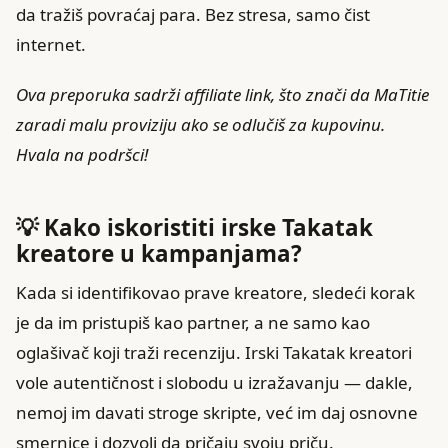
da tražiš povraćaj para. Bez stresa, samo čist
internet.
Ova preporuka sadrži affiliate link, što znači da MaTitie
zaradi malu proviziju ako se odlučiš za kupovinu.
Hvala na podršci!
💡 Kako iskoristiti irske Takatak
kreatore u kampanjama?
Kada si identifikovao prave kreatore, sledeći korak
je da im pristupiš kao partner, a ne samo kao
oglašivač koji traži recenziju. Irski Takatak kreatori
vole autentičnost i slobodu u izražavanju — dakle,
nemoj im davati stroge skripte, već im daj osnovne
smernice i dozvoli da pričaju svoju priču.