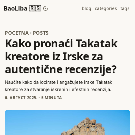
BaoLiba 🇷🇸
blog
categories
tags
POCETNA
POSTS
Kako pronaći Takatak
kreatore iz Irske za
autentične recenzije?
Naučite kako da locirate i angažujete irske Takatak
kreatore za stvaranje iskrenih i efektnih recenzija.
6. АВГУСТ 2025.
·
5 MINUTA