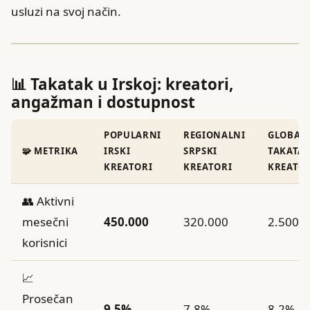
usluzi na svoj način.
📊 Takatak u Irskoj: kreatori,
angažman i dostupnost
POPULARNI
REGIONALNI
GLOBAL
🧩 METRIKA
IRSKI
SRPSKI
TAKATA
KREATORI
KREATORI
KREATO
👥 Aktivni
mesečni
450.000
320.000
2.500.
korisnici
📈
Prosečan
9,5%
7,8%
8,2%