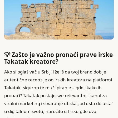
💡 Zašto je važno pronaći prave irske
Takatak kreatore?
Ako si oglašivač u Srbiji i želiš da tvoj brend dobije
autentične recenzije od irskih kreatora na platformi
Takatak, sigurno te muči pitanje – gde i kako ih
pronaći? Takatak postaje sve relevantniji kanal za
viralni marketing i stvaranje utiska „od usta do usta“
u digitalnom svetu, naročito u Irsku gde ova