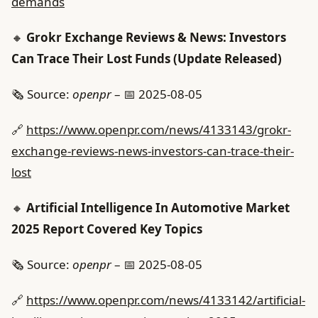
demands
🔸
Grokr Exchange Reviews & News: Investors
Can Trace Their Lost Funds (Update Released)
🗞️ Source:
openpr
– 📅 2025-08-05
🔗
https://www.openpr.com/news/4133143/grokr-
exchange-reviews-news-investors-can-trace-their-
lost
🔸
Artificial Intelligence In Automotive Market
2025 Report Covered Key Topics
🗞️ Source:
openpr
– 📅 2025-08-05
🔗
https://www.openpr.com/news/4133142/artificial-