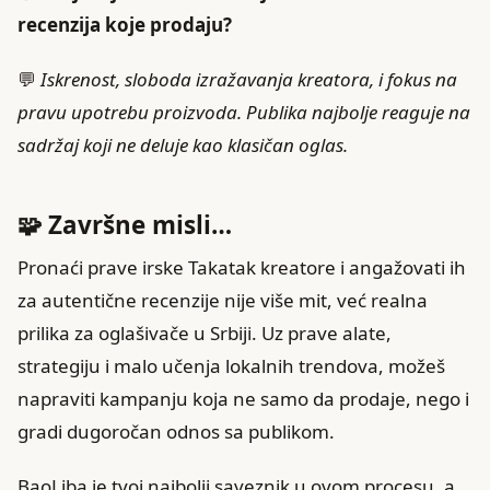
recenzija koje prodaju?
💬
Iskrenost, sloboda izražavanja kreatora, i fokus na
pravu upotrebu proizvoda. Publika najbolje reaguje na
sadržaj koji ne deluje kao klasičan oglas.
🧩 Završne misli…
Pronaći prave irske Takatak kreatore i angažovati ih
za autentične recenzije nije više mit, već realna
prilika za oglašivače u Srbiji. Uz prave alate,
strategiju i malo učenja lokalnih trendova, možeš
napraviti kampanju koja ne samo da prodaje, nego i
gradi dugoročan odnos sa publikom.
BaoLiba je tvoj najbolji saveznik u ovom procesu, a