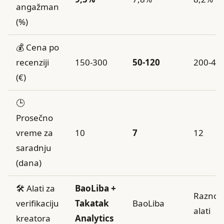
angažman
(%)
💰 Cena po
recenziji
150-300
50-120
200-40
(€)
🕒
Prosečno
vreme za
10
7
12
saradnju
(dana)
🛠️ Alati za
BaoLiba +
Raznoli
verifikaciju
Takatak
BaoLiba
alati
kreatora
Analytics