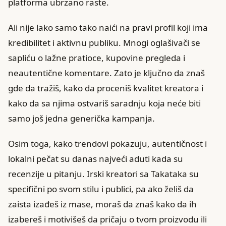
platforma ubrzano raste.
Ali nije lako samo tako naići na pravi profil koji ima
kredibilitet i aktivnu publiku. Mnogi oglašivači se
sapliću o lažne pratioce, kupovine pregleda i
neautentične komentare. Zato je ključno da znaš
gde da tražiš, kako da proceniš kvalitet kreatora i
kako da sa njima ostvariš saradnju koja neće biti
samo još jedna generička kampanja.
Osim toga, kako trendovi pokazuju, autentičnost i
lokalni pečat su danas najveći aduti kada su
recenzije u pitanju. Irski kreatori sa Takataka su
specifični po svom stilu i publici, pa ako želiš da
zaista izađeš iz mase, moraš da znaš kako da ih
izabereš i motivišeš da pričaju o tvom proizvodu ili