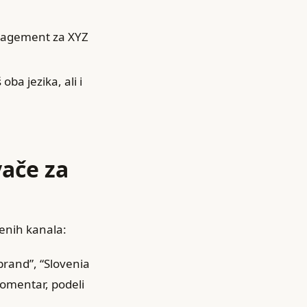
ngagement za XYZ
oba jezika, ali i
vače za
renih kanala:
brand”, “Slovenia
 komentar, podeli