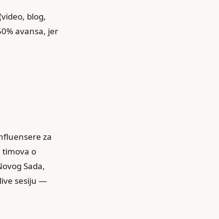
(video, blog,
 50% avansa, jer
influensere za
h timova o
 Novog Sada,
live sesiju —