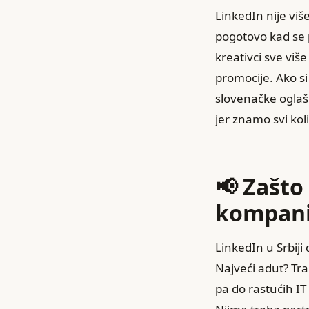
LinkedIn nije viš
pogotovo kad se 
kreativci sve viš
promocije. Ako si
slovenačke oglaši
jer znamo svi kol
📢 Zašto
kompan
LinkedIn u Srbiji
Najveći adut? Tra
pa do rastućih IT