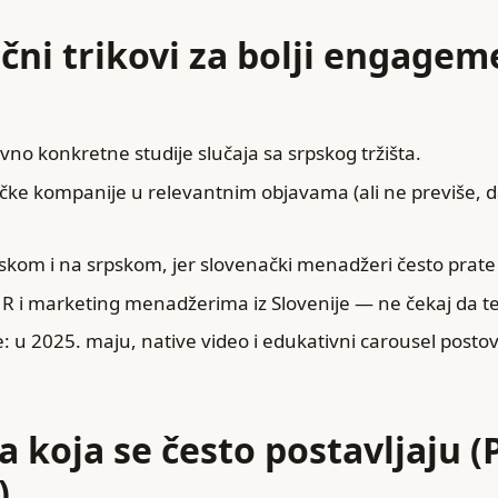
ični trikovi za bolji engageme
vno konkretne studije slučaja sa srpskog tržišta.
čke kompanije u relevantnim objavama (ali ne previše, 
leskom i na srpskom, jer slovenački menadžeri često prate
HR i marketing menadžerima iz Slovenije — ne čekaj da t
: u 2025. maju, native video i edukativni carousel postovi
ja koja se često postavljaju 
)