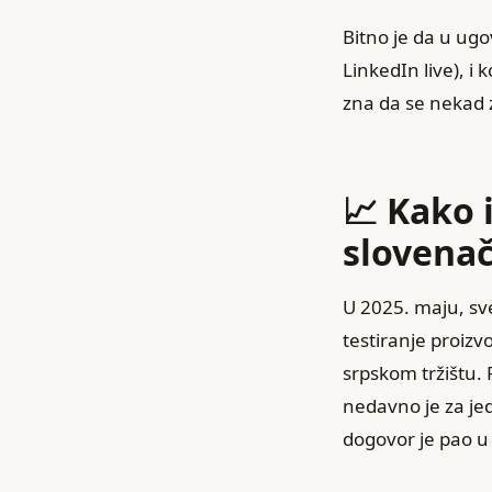
Bitno je da u ugov
LinkedIn live), i
zna da se nekad z
📈 Kako 
slovena
U 2025. maju, sve
testiranje proizv
srpskom tržištu. 
nedavno je za jed
dogovor je pao u 