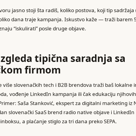
oru jasno stoji šta radiš, koliko postova, koji tip sadržaja 
 koliko dana traje kampanja. Iskustvo kaže — traži barem
naju “iskulirati” posle druge objave.
izgleda tipična saradnja sa
čkom firmom
 više slovenačkih tech i B2B brendova traži baš lokalne 
oda, vođenje LinkedIn kampanja ili čak edukaciju njihovi
Primer: Saša Stanković, ekspert za digitalni marketing iz
an slovenački SaaS brend radio native objave i LinkedIn 
inboksu, a plaćanje stiglo za tri dana preko SEPA.