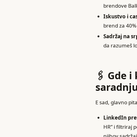
brendove Bal
Iskustvo i ca
brend za 40%
Sadržaj na s
da razumeš lo
🖇️ Gde 
saradnj
E sad, glavno pi
LinkedIn pre
HR” i filtrira
njihov sadržaj