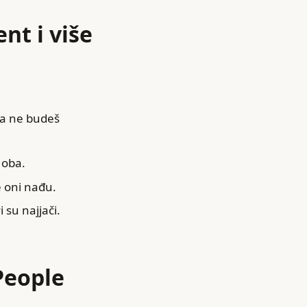
nt i više
da ne budeš
 oba.
e oni nađu.
 su najjači.
(People