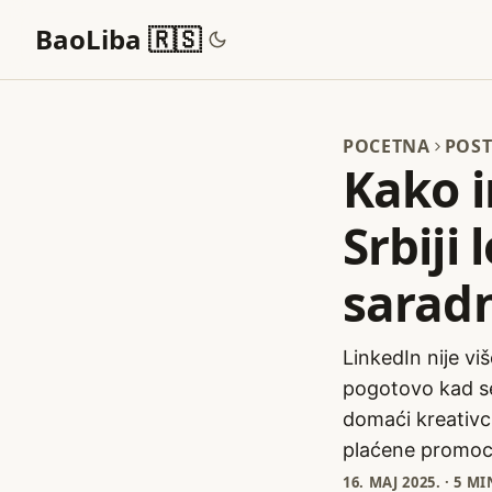
BaoLiba 🇷🇸
POCETNA
POST
Kako i
Srbiji
sarad
LinkedIn nije vi
pogotovo kad se
domaći kreativci
plaćene promocij
16. МАЈ 2025.
·
5 M