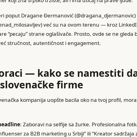
r koji zna srpsko tržište, ali i ima uticaj na prave ljude.
eri poput Dragane Đermanović (@dragana_djermanovic)
enad_milosavljev) već su na ovom terenu — kroz LinkedI
re “pecaju” strane oglašivače. Prosto, ovde se ne gleda b
eć stručnost, autentičnost i engagement.
koraci — kako se namestiti da
slovenačke firme
ovenačka kompanija uopšte bacila oko na tvoj profil, mora
 headline
: Zaboravi na selfije sa žurke. Profesionalna fot
influenser za B2B marketing u Srbiji” ili “Kreator sadržaja