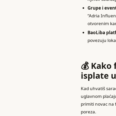
Grupe i event
“Adria Influen
otvorenim k
BaoLiba pla
povezuju lokal
💰 Kako 
isplate u
Kad uhvatiš sara
uglavnom plaćaju p
primiti novac na 
poreza.