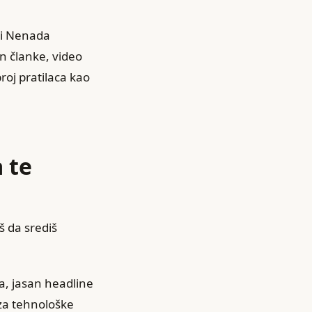
 i Nenada
n članke, video
roj pratilaca kao
 te
š da središ
ka, jasan headline
 za tehnološke