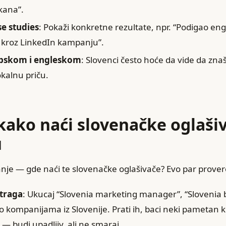
kana”.
se studies
: Pokaži konkretne rezultate, npr. “Podigao e
 kroz LinkedIn kampanju”.
rpskom i engleskom
: Slovenci često hoće da vide da znaš 
kalnu priču.
i kako naći slovenačke oglaši
u
tanje — gde naći te slovenačke oglašivače? Evo par prove
traga
: Ukucaj “Slovenia marketing manager”, “Slovenia 
j po kompanijama iz Slovenije. Prati ih, baci neki pametan
 — budi upadljiv, ali ne smaraj.