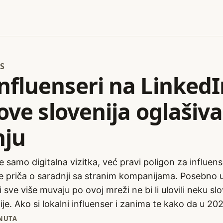
S
nfluenseri na Linked
 love slovenija oglašiv
nju
še samo digitalna vizitka, već pravi poligon za influen
 priča o saradnji sa stranim kompanijama. Posebno u 
 sve više muvaju po ovoj mreži ne bi li ulovili neku slo
e. Ako si lokalni influenser i zanima te kako da u 2025
INUTA