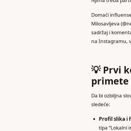
Njima treba partne
Domaći influens
Milosavljeva (@n
sadržaj i komenta
na Instagramu, v
💡 Prvi 
primete 
Da bi ozbiljna sl
sledeće:
Profil slika i
tipa “Lokalni 