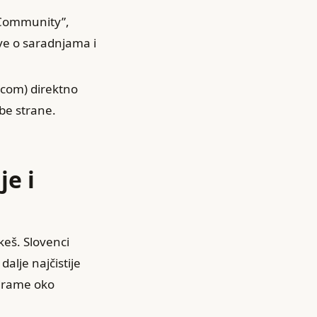
 Community”,
ave o saradnjama i
.com) direktno
obe strane.
je i
keš. Slovenci
dalje najčistije
 drame oko