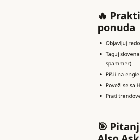
🔥 Prakt
ponuda
Objavljuj redo
Taguj slovena
spammer).
Piši i na eng
Poveži se sa 
Prati trendove
🎯 Pitan
Also Ask