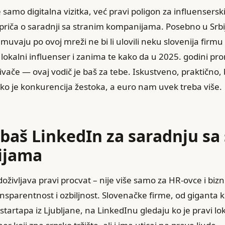
e samo digitalna vizitka, već pravi poligon za influensers
priča o saradnji sa stranim kompanijama. Posebno u Srbi
e muvaju po ovoj mreži ne bi li ulovili neku slovenija firm
 lokalni influenser i zanima te kako da u 2025. godini pr
vače — ovaj vodič je baš za tebe. Iskustveno, praktično,
iko je konkurencija žestoka, a euro nam uvek treba više.
 baš LinkedIn za saradnju sa
ijama
 doživljava pravi procvat – nije više samo za HR-ovce i biz
nsparentnost i ozbiljnost. Slovenačke firme, od giganta k
 startapa iz Ljubljane, na LinkedInu gledaju ko je pravi lok