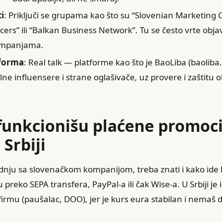
i
: Priključi se grupama kao što su “Slovenian Marketing
cers” ili “Balkan Business Network”. Tu se često vrte obj
ampanjama.
tforma
: Real talk — platforme kao što je BaoLiba (baoliba
ne influensere i strane oglašivače, uz provere i zaštitu 
funkcionišu plaćene promoci
 Srbiji
dnju sa slovenačkom kompanijom, treba znati i kako ide 
reko SEPA transfera, PayPal-a ili čak Wise-a. U Srbiji je i 
firmu (paušalac, DOO), jer je kurs eura stabilan i nemaš