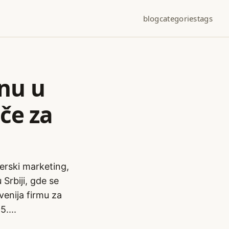
blog
categories
tags
Inu u
ače za
serski marketing,
Srbiji, gde se
venija firmu za
....