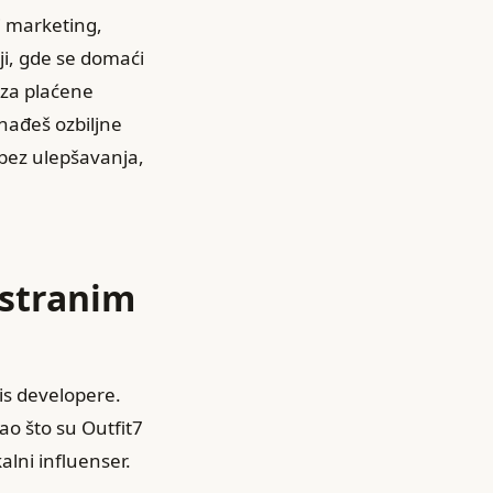
ki marketing,
ji, gde se domaći
u za plaćene
onađeš ozbiljne
 bez ulepšavanja,
 stranim
nis developere.
ao što su Outfit7
alni influenser.