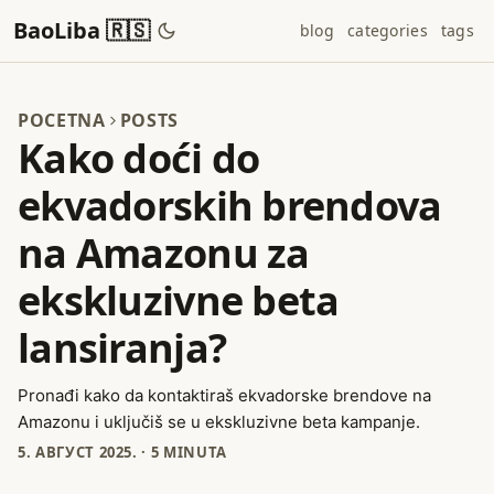
BaoLiba 🇷🇸
blog
categories
tags
POCETNA
POSTS
Kako doći do
ekvadorskih brendova
na Amazonu za
ekskluzivne beta
lansiranja?
Pronađi kako da kontaktiraš ekvadorske brendove na
Amazonu i uključiš se u ekskluzivne beta kampanje.
5. АВГУСТ 2025.
·
5 MINUTA