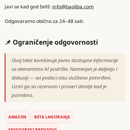
Javi se kad god želiš:
info@baoliba.com
Odgovaramo obično za 24–48 sati.
📌 Ograničenje odgovornosti
Ovaj tekst kombinuje javno dostupne informacije
sa elementima AI podrške. Namenjen je deljenju i
diskusiji — svi podaci nisu službeno potvrđeni.
Uzmi ga sa rezervom i proveri detalje kad je
potrebno.
AMAZON
BETA LANSIRANJE
EKVADORSKI BRENDOVI