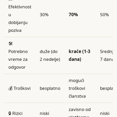
Efektivnost
u
30%
70%
50%
dobijanju
poziva
🛠️
Potrebno
duže (do
kraće (1-3
Srednje 
vreme za
2 nedelje)
dana)
7 dana)
odgovor
mogući
💰 Troškovi
besplatno
troškovi
besplat
članstva
zavisno od
🔒 Rizici
niski
niski