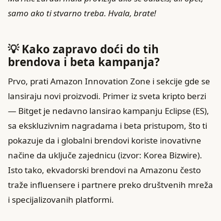
samo ako ti stvarno treba. Hvala, brate!
💡 Kako zapravo doći do tih
brendova i beta kampanja?
Prvo, prati Amazon Innovation Zone i sekcije gde se
lansiraju novi proizvodi. Primer iz sveta kripto berzi
— Bitget je nedavno lansirao kampanju Eclipse (ES),
sa ekskluzivnim nagradama i beta pristupom, što ti
pokazuje da i globalni brendovi koriste inovativne
načine da uključe zajednicu (izvor: Korea Bizwire).
Isto tako, ekvadorski brendovi na Amazonu često
traže influensere i partnere preko društvenih mreža
i specijalizovanih platformi.