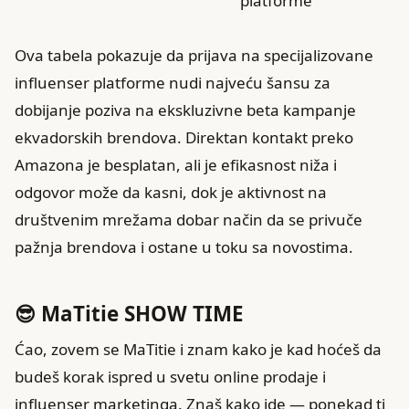
platforme
Ova tabela pokazuje da prijava na specijalizovane
influenser platforme nudi najveću šansu za
dobijanje poziva na ekskluzivne beta kampanje
ekvadorskih brendova. Direktan kontakt preko
Amazona je besplatan, ali je efikasnost niža i
odgovor može da kasni, dok je aktivnost na
društvenim mrežama dobar način da se privuče
pažnja brendova i ostane u toku sa novostima.
😎 MaTitie SHOW TIME
Ćao, zovem se MaTitie i znam kako je kad hoćeš da
budeš korak ispred u svetu online prodaje i
influenser marketinga. Znaš kako ide — ponekad ti