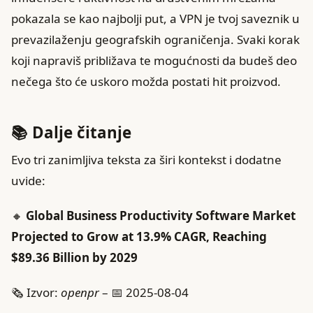
pokazala se kao najbolji put, a VPN je tvoj saveznik u
prevazilaženju geografskih ograničenja. Svaki korak
koji napraviš približava te mogućnosti da budeš deo
nečega što će uskoro možda postati hit proizvod.
📚 Dalje čitanje
Evo tri zanimljiva teksta za širi kontekst i dodatne
uvide:
🔸
Global Business Productivity Software Market
Projected to Grow at 13.9% CAGR, Reaching
$89.36 Billion by 2029
🗞️ Izvor:
openpr
– 📅 2025-08-04