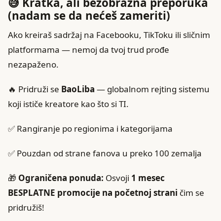
😅 Kratka, ali bezobrazna preporuka
(nadam se da nećeš zameriti)
Ako kreiraš sadržaj na Facebooku, TikToku ili sličnim
platformama — nemoj da tvoj trud prođe
nezapaženo.
🔥 Pridruži se
BaoLiba
— globalnom rejting sistemu
koji ističe kreatore kao što si TI.
✅ Rangiranje po regionima i kategorijama
✅ Pouzdan od strane fanova u preko 100 zemalja
🎁
Ograničena ponuda:
Osvoji
1 mesec
BESPLATNE promocije na početnoj strani
čim se
pridružiš!