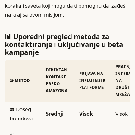
koraka i saveta koji mogu da ti pomognu da izađeš
na kraj sa ovom misijom.
📊 Uporedni pregled metoda za
kontaktiranje i uključivanje u beta
kampanje
PRATNJA 
DIREKTAN
PRIJAVA NA
INTERAK
KONTAKT
🧩 METOD
INFLUENSER
NA
PREKO
PLATFORME
DRUŠTV
AMAZONA
MREŽAM
👥 Doseg
Srednji
Visok
Visok
brendova
📈