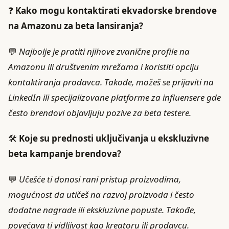
❓
Kako mogu kontaktirati ekvadorske brendove
na Amazonu za beta lansiranja?
💬
Najbolje je pratiti njihove zvanične profile na
Amazonu ili društvenim mrežama i koristiti opciju
kontaktiranja prodavca. Takođe, možeš se prijaviti na
LinkedIn ili specijalizovane platforme za influensere gde
često brendovi objavljuju pozive za beta testere.
🛠️
Koje su prednosti uključivanja u ekskluzivne
beta kampanje brendova?
💬
Učešće ti donosi rani pristup proizvodima,
mogućnost da utičeš na razvoj proizvoda i često
dodatne nagrade ili ekskluzivne popuste. Takođe,
povećava ti vidljivost kao kreatoru ili prodavcu.