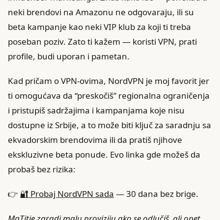
neki brendovi na Amazonu ne odgovaraju, ili su
beta kampanje kao neki VIP klub za koji ti treba
poseban poziv. Zato ti kažem — koristi VPN, prati
profile, budi uporan i pametan.
Kad pričam o VPN-ovima, NordVPN je moj favorit jer
ti omogućava da “preskočiš” regionalna ograničenja
i pristupiš sadržajima i kampanjama koje nisu
dostupne iz Srbije, a to može biti ključ za saradnju sa
ekvadorskim brendovima ili da pratiš njihove
ekskluzivne beta ponude. Evo linka gde možeš da
probaš bez rizika:
👉
🔐 Probaj NordVPN sada
— 30 dana bez brige.
MaTitie zaradi malu proviziju ako se odlučiš, ali opet,