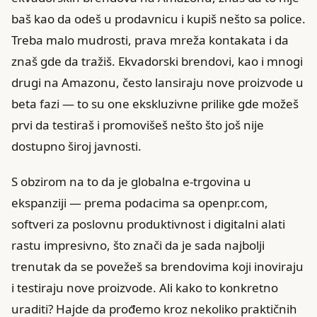
baš kao da odeš u prodavnicu i kupiš nešto sa police.
Treba malo mudrosti, prava mreža kontakata i da
znaš gde da tražiš. Ekvadorski brendovi, kao i mnogi
drugi na Amazonu, često lansiraju nove proizvode u
beta fazi — to su one ekskluzivne prilike gde možeš
prvi da testiraš i promovišeš nešto što još nije
dostupno široj javnosti.
S obzirom na to da je globalna e-trgovina u
ekspanziji — prema podacima sa openpr.com,
softveri za poslovnu produktivnost i digitalni alati
rastu impresivno, što znači da je sada najbolji
trenutak da se povežeš sa brendovima koji inoviraju
i testiraju nove proizvode. Ali kako to konkretno
uraditi? Hajde da prođemo kroz nekoliko praktičnih