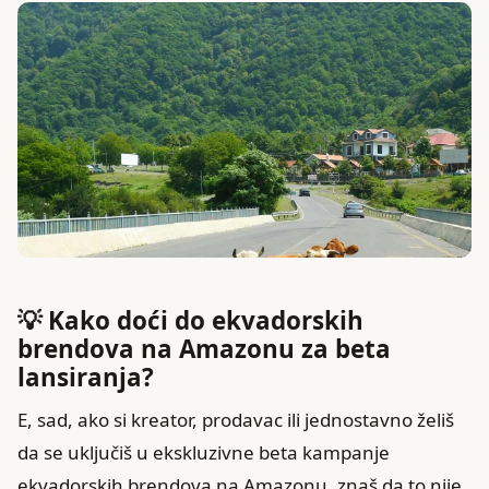
💡 Kako doći do ekvadorskih
brendova na Amazonu za beta
lansiranja?
E, sad, ako si kreator, prodavac ili jednostavno želiš
da se uključiš u ekskluzivne beta kampanje
ekvadorskih brendova na Amazonu, znaš da to nije