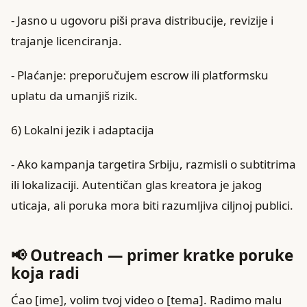
- Jasno u ugovoru piši prava distribucije, revizije i
trajanje licenciranja.
- Plaćanje: preporučujem escrow ili platformsku
uplatu da umanjiš rizik.
6) Lokalni jezik i adaptacija
- Ako kampanja targetira Srbiju, razmisli o subtitrima
ili lokalizaciji. Autentičan glas kreatora je jakog
uticaja, ali poruka mora biti razumljiva ciljnoj publici.
📢 Outreach — primer kratke poruke
koja radi
Ćao [ime], volim tvoj video o [tema]. Radimo malu