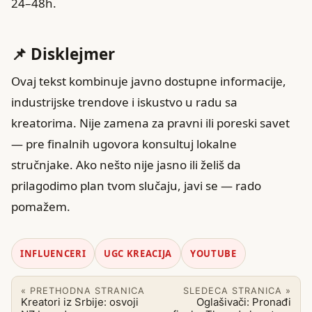
24–48h.
📌 Disklejmer
Ovaj tekst kombinuje javno dostupne informacije,
industrijske trendove i iskustvo u radu sa
kreatorima. Nije zamena za pravni ili poreski savet
— pre finalnih ugovora konsultuj lokalne
stručnjake. Ako nešto nije jasno ili želiš da
prilagodimo plan tvom slučaju, javi se — rado
pomažem.
INFLUENCERI
UGC KREACIJA
YOUTUBE
« PRETHODNA STRANICA
SLEDECA STRANICA »
Kreatori iz Srbije: osvoji
Oglašivači: Pronađi