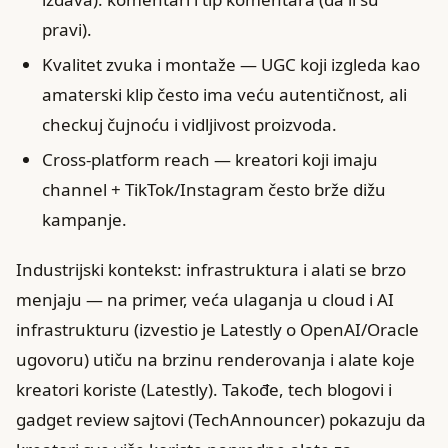
pravi).
Kvalitet zvuka i montaže — UGC koji izgleda kao
amaterski klip često ima veću autentičnost, ali
checkuj čujnoću i vidljivost proizvoda.
Cross-platform reach — kreatori koji imaju
channel + TikTok/Instagram često brže dižu
kampanje.
Industrijski kontekst: infrastruktura i alati se brzo
menjaju — na primer, veća ulaganja u cloud i AI
infrastrukturu (izvestio je Latestly o OpenAI/Oracle
ugovoru) utiču na brzinu renderovanja i alate koje
kreatori koriste (Latestly). Takođe, tech blogovi i
gadget review sajtovi (TechAnnouncer) pokazuju da