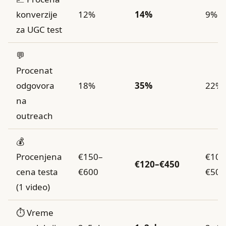
konverzije
12%
14%
9%
za UGC test
💬
Procenat
odgovora
18%
35%
22%
na
outreach
💰
Procenjena
€150–
€100
€120–€450
cena testa
€600
€500
(1 video)
⏱️ Vreme