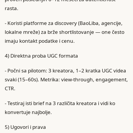
rasta.
- Koristi platforme za discovery (BaoLiba, agencije,
lokalne mreže) za brže shortlistovanje — one često
imaju kontakt podatke i cenu.
4) Direktna proba UGC formata
- Počni sa pilotom: 3 kreatora, 1–2 kratka UGC videa
svaki (15–60s). Metrika: view-through, engagement,
CTR.
- Testiraj isti brief na 3 različita kreatora i vidi ko
konvertuje najbolje.
5) Ugovori i prava