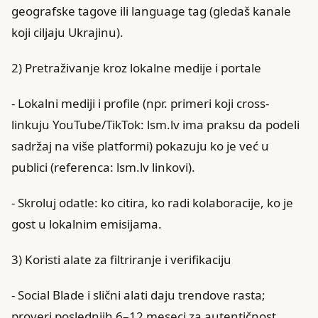
geografske tagove ili language tag (gledaš kanale
koji ciljaju Ukrajinu).
2) Pretraživanje kroz lokalne medije i portale
- Lokalni mediji i profile (npr. primeri koji cross-
linkuju YouTube/TikTok: lsm.lv ima praksu da podeli
sadržaj na više platformi) pokazuju ko je već u
publici (referenca: lsm.lv linkovi).
- Skroluj odatle: ko citira, ko radi kolaboracije, ko je
gost u lokalnim emisijama.
3) Koristi alate za filtriranje i verifikaciju
- Social Blade i slični alati daju trendove rasta;
proveri poslednjih 6–12 meseci za autentičnost