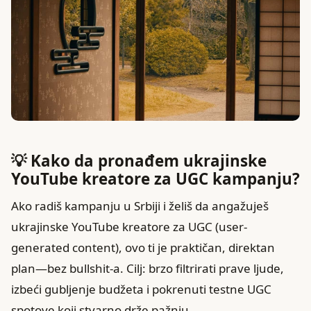
💡 Kako da pronađem ukrajinske
YouTube kreatore za UGC kampanju?
Ako radiš kampanju u Srbiji i želiš da angažuješ
ukrajinske YouTube kreatore za UGC (user-
generated content), ovo ti je praktičan, direktan
plan—bez bullshit-a. Cilj: brzo filtrirati prave ljude,
izbeći gubljenje budžeta i pokrenuti testne UGC
spotove koji stvarno drže pažnju.