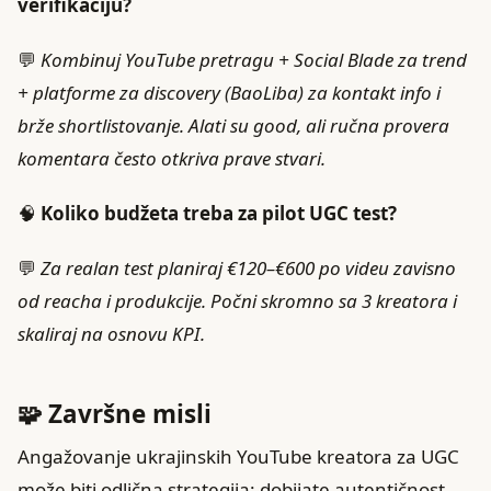
verifikaciju?
💬
Kombinuj YouTube pretragu + Social Blade za trend
+ platforme za discovery (BaoLiba) za kontakt info i
brže shortlistovanje. Alati su good, ali ručna provera
komentara često otkriva prave stvari.
🧠
Koliko budžeta treba za pilot UGC test?
💬
Za realan test planiraj €120–€600 po videu zavisno
od reacha i produkcije. Počni skromno sa 3 kreatora i
skaliraj na osnovu KPI.
🧩 Završne misli
Angažovanje ukrajinskih YouTube kreatora za UGC
može biti odlična strategija: dobijate autentičnost,