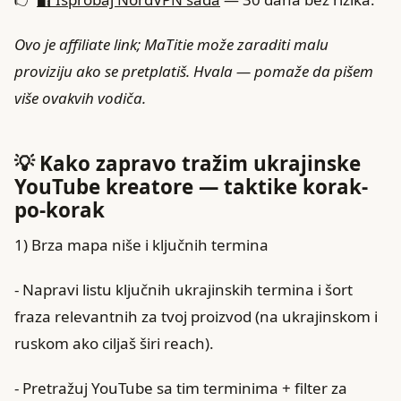
Ovo je affiliate link; MaTitie može zaraditi malu
proviziju ako se pretplatiš. Hvala — pomaže da pišem
više ovakvih vodiča.
💡 Kako zapravo tražim ukrajinske
YouTube kreatore — taktike korak-
po-korak
1) Brza mapa niše i ključnih termina
- Napravi listu ključnih ukrajinskih termina i šort
fraza relevantnih za tvoj proizvod (na ukrajinskom i
ruskom ako ciljaš širi reach).
- Pretražuj YouTube sa tim terminima + filter za