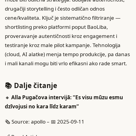
drugačiji storytelling i često odličan odnos
cene/kvaliteta. Ključ je sistematično filtriranje —
shortlisting preko platformi poput BaoLiba,
proveravanje autentičnosti kroz engagement i
testiranje kroz male pilot kampanje. Tehnologija
(cloud, AI alatke) menja tempo produkcije, pa danas
i mali kanali mogu biti vrlo efikasni ako rade smart.
📚 Dalje čitanje
🔸
Alla Pugačova intervijā: “Es visu mūzu esmu
dzīvojusi no kara līdz karam”
🗞️ Source: apollo – 📅 2025-09-11