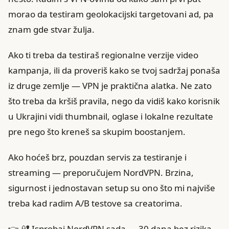
morao da testiram geolokacijski targetovani ad, pa
znam gde stvar žulja.
Ako ti treba da testiraš regionalne verzije video
kampanja, ili da proveriš kako se tvoj sadržaj ponaša
iz druge zemlje — VPN je praktična alatka. Ne zato
što treba da kršiš pravila, nego da vidiš kako korisnik
u Ukrajini vidi thumbnail, oglase i lokalne rezultate
pre nego što kreneš sa skupim boostanjem.
Ako hoćeš brz, pouzdan servis za testiranje i
streaming — preporučujem NordVPN. Brzina,
sigurnost i jednostavan setup su ono što mi najviše
treba kad radim A/B testove sa creatorima.
👉
🔐 Isprobaj NordVPN sada
— 30 dana bez rizika.