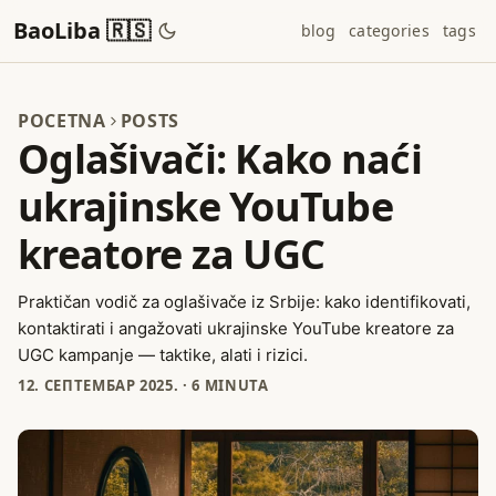
BaoLiba 🇷🇸
blog
categories
tags
POCETNA
POSTS
Oglašivači: Kako naći
ukrajinske YouTube
kreatore za UGC
Praktičan vodič za oglašivače iz Srbije: kako identifikovati,
kontaktirati i angažovati ukrajinske YouTube kreatore za
UGC kampanje — taktike, alati i rizici.
12. СЕПТЕМБАР 2025.
·
6 MINUTA