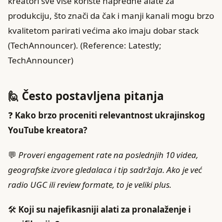
kreatori sve više koriste napredne alate za
produkciju, što znači da čak i manji kanali mogu brzo
kvalitetom parirati većima ako imaju dobar stack
(TechAnnouncer). (Reference: Latestly;
TechAnnouncer)
🙋 Često postavljena pitanja
❓
Kako brzo proceniti relevantnost ukrajinskog
YouTube kreatora?
💬
Proveri engagement rate na poslednjih 10 videa,
geografske izvore gledalaca i tip sadržaja. Ako je već
radio UGC ili review formate, to je veliki plus.
🛠️
Koji su najefikasniji alati za pronalaženje i