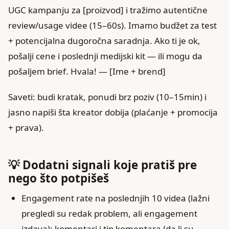
UGC kampanju za [proizvod] i tražimo autentične
review/usage videe (15–60s). Imamo budžet za test
+ potencijalna dugoročna saradnja. Ako ti je ok,
pošalji cene i poslednji medijski kit — ili mogu da
pošaljem brief. Hvala! — [Ime + brend]
Saveti: budi kratak, ponudi brz poziv (10–15min) i
jasno napiši šta kreator dobija (plaćanje + promocija
+ prava).
💡 Dodatni signali koje pratiš pre
nego što potpišeš
Engagement rate na poslednjih 10 videa (lažni
pregledi su redak problem, ali engagement
izdava): komentari i tip komentara (da li su