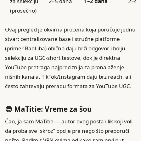
za selekciju
2–5 dana
1–2 dana
2–4 
(prosečno)
Ovaj pregled je okvirna procena koja poručuje jednu
stvar: centralizovane baze i stručne platforme
(primer BaoLiba) obično daju brži odgovor i bolju
selekciju za UGC-short testove, dok je direktna
YouTube pretraga najpreciznija za pronalaženje
nišnih kanala. TikTok/Instagram daju brz reach, ali
često zahtevaju preradu formata za YouTube UGC.
😎 MaTitie: Vreme za šou
Ćao, ja sam MaTitie — autor ovog posta i lik koji voli
da proba sve “skroz” opcije pre nego što preporuči
nešto. Radim s VPN-ovima od kako sam prvi put