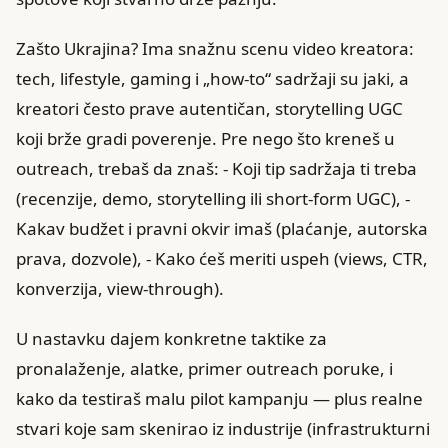
Zašto Ukrajina? Ima snažnu scenu video kreatora:
tech, lifestyle, gaming i „how-to“ sadržaji su jaki, a
kreatori često prave autentičan, storytelling UGC
koji brže gradi poverenje. Pre nego što kreneš u
outreach, trebaš da znaš: - Koji tip sadržaja ti treba
(recenzije, demo, storytelling ili short-form UGC), -
Kakav budžet i pravni okvir imaš (plaćanje, autorska
prava, dozvole), - Kako ćeš meriti uspeh (views, CTR,
konverzija, view-through).
U nastavku dajem konkretne taktike za
pronalaženje, alatke, primer outreach poruke, i
kako da testiraš malu pilot kampanju — plus realne
stvari koje sam skenirao iz industrije (infrastrukturni