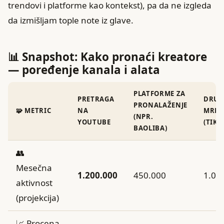
trendovi i platforme kao kontekst), pa da ne izgleda
da izmišljam tople note iz glave.
📊 Snapshot: Kako pronaći kreatore
— poređenje kanala i alata
PLATFORME ZA
PRETRAGA
DRUŠ
PRONALAŽENJE
🧩 METRIC
NA
MREŽ
(NPR.
YOUTUBE
(TIKT
BAOLIBA)
👥
Mesečna
1.200.000
450.000
1.00
aktivnost
(projekcija)
📈 Procena