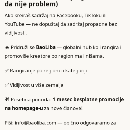
da nije problem)
Ako kreiraš sadržaj na Facebooku, TikToku ili
YouTube — ne dopuštaj da sadržaj propadne bez
vidljivosti.
🔥 Pridruži se
BaoLiba
— globalni hub koji rangira i
promoviše kreatore po regionima i nišama.
✅ Rangiranje po regionu i kategoriji
✅ Vidljivost u više zemalja
🎁 Posebna ponuda:
1 mesec besplatne promocije
na homepage-u
za nove članove!
Piši:
info@baoliba.com
— obično odgovaramo za