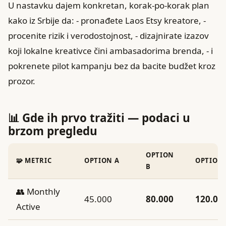
U nastavku dajem konkretan, korak-po-korak plan
kako iz Srbije da: - pronađete Laos Etsy kreatore, -
procenite rizik i verodostojnost, - dizajnirate izazov
koji lokalne kreativce čini ambasadorima brenda, - i
pokrenete pilot kampanju bez da bacite budžet kroz
prozor.
📊 Gde ih prvo tražiti — podaci u
brzom pregledu
OPTION
🧩 METRIC
OPTION A
OPTION 
B
👥 Monthly
45.000
80.000
120.00
Active