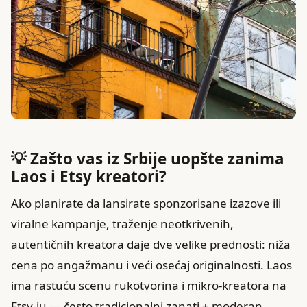
💡 Zašto vas iz Srbije uopšte zanima
Laos i Etsy kreatori?
Ako planirate da lansirate sponzorisane izazove ili
viralne kampanje, traženje neotkrivenih,
autentičnih kreatora daje dve velike prednosti: niža
cena po angažmanu i veći osećaj originalnosti. Laos
ima rastuću scenu rukotvorina i mikro-kreatora na
Etsy-ju — često tradicionalni zanati + moderan