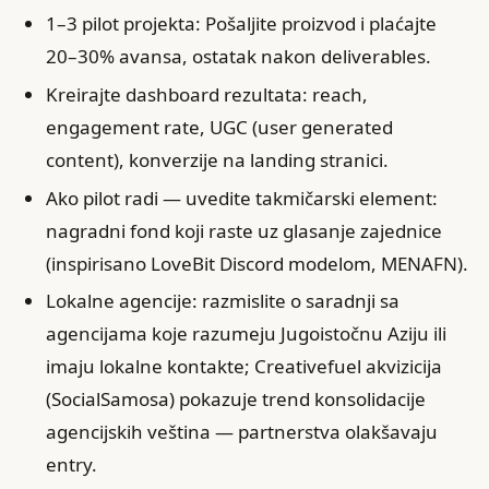
1–3 pilot projekta: Pošaljite proizvod i plaćajte
20–30% avansa, ostatak nakon deliverables.
Kreirajte dashboard rezultata: reach,
engagement rate, UGC (user generated
content), konverzije na landing stranici.
Ako pilot radi — uvedite takmičarski element:
nagradni fond koji raste uz glasanje zajednice
(inspirisano LoveBit Discord modelom, MENAFN).
Lokalne agencije: razmislite o saradnji sa
agencijama koje razumeju Jugoistočnu Aziju ili
imaju lokalne kontakte; Creativefuel akvizicija
(SocialSamosa) pokazuje trend konsolidacije
agencijskih veština — partnerstva olakšavaju
entry.