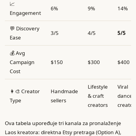
📈
6%
9%
14%
Engagement
💬 Discovery
3/5
4/5
5/5
Ease
💰 Avg
Campaign
$150
$300
$400
Cost
Lifestyle
Viral
👩‍🎨 Creator
Handmade
& craft
dance/
Type
sellers
creators
creator
Ova tabela upoređuje tri kanala za pronalaženje
Laos kreatora: direktna Etsy pretraga (Option A),