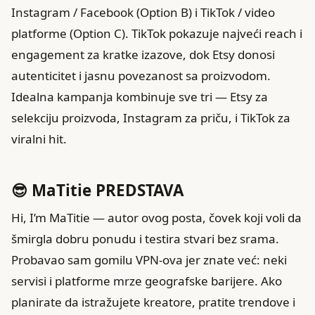
Instagram / Facebook (Option B) i TikTok / video
platforme (Option C). TikTok pokazuje najveći reach i
engagement za kratke izazove, dok Etsy donosi
autenticitet i jasnu povezanost sa proizvodom.
Idealna kampanja kombinuje sve tri — Etsy za
selekciju proizvoda, Instagram za priču, i TikTok za
viralni hit.
😎 MaTitie PREDSTAVA
Hi, I’m MaTitie — autor ovog posta, čovek koji voli da
šmirgla dobru ponudu i testira stvari bez srama.
Probavao sam gomilu VPN-ova jer znate već: neki
servisi i platforme mrze geografske barijere. Ako
planirate da istražujete kreatore, pratite trendove i