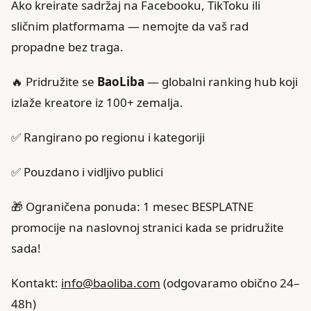
Ako kreirate sadržaj na Facebooku, TikToku ili
sličnim platformama — nemojte da vaš rad
propadne bez traga.
🔥 Pridružite se
BaoLiba
— globalni ranking hub koji
izlaže kreatore iz 100+ zemalja.
✅ Rangirano po regionu i kategoriji
✅ Pouzdano i vidljivo publici
🎁 Ograničena ponuda: 1 mesec BESPLATNE
promocije na naslovnoj stranici kada se pridružite
sada!
Kontakt:
info@baoliba.com
(odgovaramo obično 24–
48h)