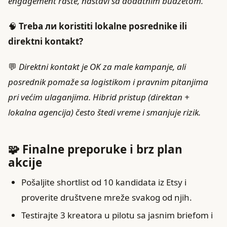
engagement raste, nastavi sa dodatnim budžetom.
🧠
Treba ли koristiti lokalne posrednike ili
direktni kontakt?
💬
Direktni kontakt je OK za male kampanje, ali
posrednik pomaže sa logistikom i pravnim pitanjima
pri većim ulaganjima. Hibrid pristup (direktan +
lokalna agencija) često štedi vreme i smanjuje rizik.
🧩 Finalne preporuke i brz plan
akcije
Pošaljite shortlist od 10 kandidata iz Etsy i
proverite društvene mreže svakog od njih.
Testirajte 3 kreatora u pilotu sa jasnim briefom i