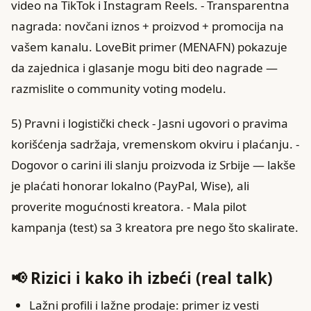
video na TikTok i Instagram Reels. - Transparentna
nagrada: novčani iznos + proizvod + promocija na
vašem kanalu. LoveBit primer (MENAFN) pokazuje
da zajednica i glasanje mogu biti deo nagrade —
razmislite o community voting modelu.
5) Pravni i logistički check - Jasni ugovori o pravima
korišćenja sadržaja, vremenskom okviru i plaćanju. -
Dogovor o carini ili slanju proizvoda iz Srbije — lakše
je plaćati honorar lokalno (PayPal, Wise), ali
proverite mogućnosti kreatora. - Mala pilot
kampanja (test) sa 3 kreatora pre nego što skalirate.
📢 Rizici i kako ih izbeći (real talk)
Lažni profili i lažne prodaje: primer iz vesti