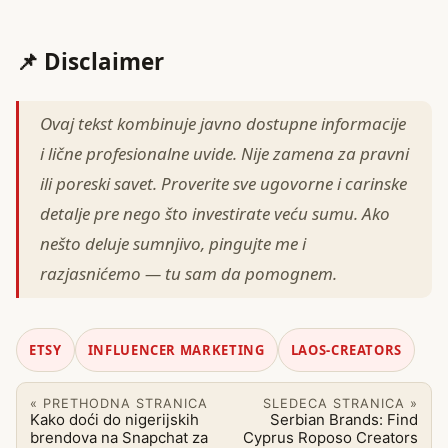
📌 Disclaimer
Ovaj tekst kombinuje javno dostupne informacije
i lične profesionalne uvide. Nije zamena za pravni
ili poreski savet. Proverite sve ugovorne i carinske
detalje pre nego što investirate veću sumu. Ako
nešto deluje sumnjivo, pingujte me i
razjasnićemo — tu sam da pomognem.
ETSY
INFLUENCER MARKETING
LAOS-CREATORS
« PRETHODNA STRANICA
SLEDECA STRANICA »
Kako doći do nigerijskih
Serbian Brands: Find
brendova na Snapchat za
Cyprus Roposo Creators