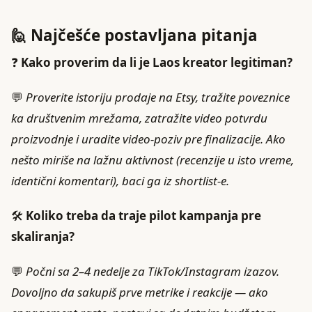
🙋 Najčešće postavljana pitanja
❓
Kako proverim da li je Laos kreator legitiman?
💬
Proverite istoriju prodaje na Etsy, tražite poveznice
ka društvenim mrežama, zatražite video potvrdu
proizvodnje i uradite video-poziv pre finalizacije. Ako
nešto miriše na lažnu aktivnost (recenzije u isto vreme,
identični komentari), baci ga iz shortlist-e.
🛠️
Koliko treba da traje pilot kampanja pre
skaliranja?
💬
Počni sa 2–4 nedelje za TikTok/Instagram izazov.
Dovoljno da sakupiš prve metrike i reakcije — ako