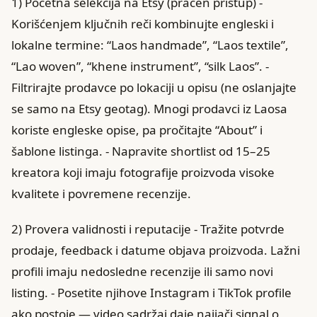
1) Početna selekcija na Etsy (praćen pristup) -
Korišćenjem ključnih reči kombinujte engleski i
lokalne termine: “Laos handmade”, “Laos textile”,
“Lao woven”, “khene instrument”, “silk Laos”. -
Filtrirajte prodavce po lokaciji u opisu (ne oslanjajte
se samo na Etsy geotag). Mnogi prodavci iz Laosa
koriste engleske opise, pa pročitajte “About” i
šablone listinga. - Napravite shortlist od 15–25
kreatora koji imaju fotografije proizvoda visoke
kvalitete i povremene recenzije.
2) Provera validnosti i reputacije - Tražite potvrde
prodaje, feedback i datume objava proizvoda. Lažni
profili imaju nedosledne recenzije ili samo novi
listing. - Posetite njihove Instagram i TikTok profile
ako postoje — video sadržaj daje najjači signal o