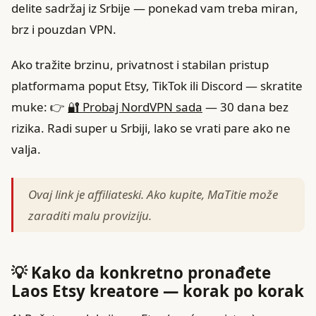
delite sadržaj iz Srbije — ponekad vam treba miran,
brz i pouzdan VPN.
Ako tražite brzinu, privatnost i stabilan pristup
platformama poput Etsy, TikTok ili Discord — skratite
muke: 👉
🔐 Probaj NordVPN sada
— 30 dana bez
rizika. Radi super u Srbiji, lako se vrati pare ako ne
valja.
Ovaj link je affiliateski. Ako kupite, MaTitie može
zaraditi malu proviziju.
💡 Kako da konkretno pronađete
Laos Etsy kreatore — korak po korak