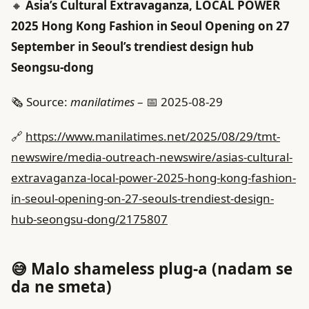
🔸
Asia’s Cultural Extravaganza, LOCAL POWER
2025 Hong Kong Fashion in Seoul Opening on 27
September in Seoul’s trendiest design hub
Seongsu-dong
🗞️ Source:
manilatimes
– 📅 2025-08-29
🔗
https://www.manilatimes.net/2025/08/29/tmt-
newswire/media-outreach-newswire/asias-cultural-
extravaganza-local-power-2025-hong-kong-fashion-
in-seoul-opening-on-27-seouls-trendiest-design-
hub-seongsu-dong/2175807
😅 Malo shameless plug-a (nadam se
da ne smeta)