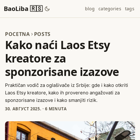
BaoLiba 🇷🇸
blog
categories
tags
POCETNA
POSTS
Kako naći Laos Etsy
kreatore za
sponzorisane izazove
Praktičan vodič za oglašivače iz Srbije: gde i kako otkriti
Laos Etsy kreatore, kako ih proverenо angažovati za
sponzorisane izazove i kako smanjiti rizik.
30. АВГУСТ 2025.
·
6 MINUTA