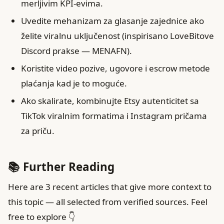
merljivim KPI-evima.
Uvedite mehanizam za glasanje zajednice ako
želite viralnu uključenost (inspirisano LoveBitove
Discord prakse — MENAFN).
Koristite video pozive, ugovore i escrow metode
plaćanja kad je to moguće.
Ako skalirate, kombinuјte Etsy autenticitet sa
TikTok viralnim formatima i Instagram pričama
za priču.
📚 Further Reading
Here are 3 recent articles that give more context to
this topic — all selected from verified sources. Feel
free to explore 👇