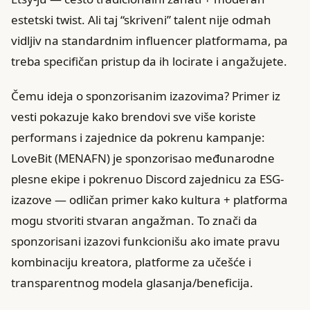
estetski twist. Ali taj “skriveni” talent nije odmah
vidljiv na standardnim influencer platformama, pa
treba specifičan pristup da ih locirate i angažujete.
Čemu ideja o sponzorisanim izazovima? Primer iz
vesti pokazuje kako brendovi sve više koriste
performans i zajednice da pokrenu kampanje:
LoveBit (MENAFN) je sponzorisao međunarodne
plesne ekipe i pokrenuo Discord zajednicu za ESG-
izazove — odličan primer kako kultura + platforma
mogu stvoriti stvaran angažman. To znači da
sponzorisani izazovi funkcionišu ako imate pravu
kombinaciju kreatora, platforme za učešće i
transparentnog modela glasanja/beneficija.