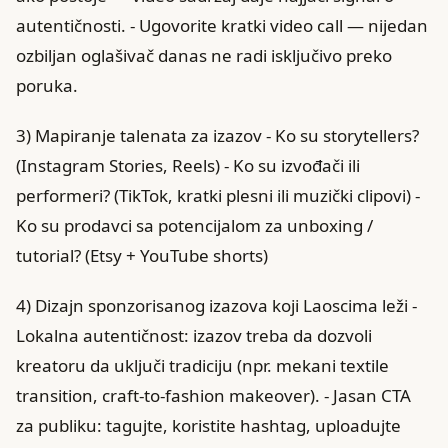
autentičnosti. - Ugovorite kratki video call — nijedan
ozbiljan oglašivač danas ne radi isključivo preko
poruka.
3) Mapiranje talenata za izazov - Ko su storytellers?
(Instagram Stories, Reels) - Ko su izvođači ili
performeri? (TikTok, kratki plesni ili muzički clipovi) -
Ko su prodavci sa potencijalom za unboxing /
tutorial? (Etsy + YouTube shorts)
4) Dizajn sponzorisanog izazova koji Laoscima leži -
Lokalna autentičnost: izazov treba da dozvoli
kreatoru da uključi tradiciju (npr. mekani textile
transition, craft-to-fashion makeover). - Jasan CTA
za publiku: tagujte, koristite hashtag, uploadujte