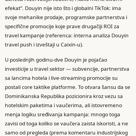
efekat”. Douyin nije isto što i globalni TikTok: ima
svoje mehanike prodaje, programske partnerstva i
specifične promocije koje prave drugačiji ROI za
travel kampanje (referenca: interna analiza Douyin
travel push i izveštaji u Caixin-u).
U poslednjih godinu-dve Douyin je pojačao
investicije u travel sektor — subvencije, partnerstva
sa lancima hotela i live-streaming promocije su
postali core taktike platforme. To otvara šansu da se
Dominikanska Republika pozicionira kroz vezu sa
hotelskim paketima i vaučerima, ali istovremeno
menja logiku sređivanja kampanja: mnogo toga
zavisi od toga koliko se vaučera zaista iskoristi, a ne
samo od pregleda (prema komentaru industrijskog