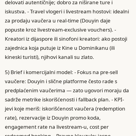
delovati autentičnije; dobro za niširane ture i
iskustva. - Travel vlogeri i livestream hostovi: idealni
za prodaju vaučera u real-time (Douyin daje
popuste kroz livestream-exclusive vouchers). -
Kreatori iz dijaspore ili sinofoni kreatori: ako postoji
zajednica koja putuje iz Kine u Dominikanu (ili
kineski turisti), njihovi kanali su zlato.
5) Brief i komercijalni model: - Fokus na pre-sell
vaučere: Douyin i slične platforme često rade s
predplaćenim vaučerima — zato ugovori moraju da
sadrže metrike iskorišćenosti i fallback plan. - KPI-
jevi koje meriš: iskorišćenost vaučera (redemption
rate), rezervacije iz Douyin promo koda,
engagement rate na livestream-u, cost per
redeemed booking. - Pravne klauzule: jasne