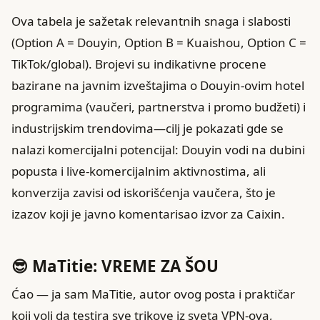
Ova tabela je sažetak relevantnih snaga i slabosti
(Option A = Douyin, Option B = Kuaishou, Option C =
TikTok/global). Brojevi su indikativne procene
bazirane na javnim izveštajima o Douyin-ovim hotel
programima (vaučeri, partnerstva i promo budžeti) i
industrijskim trendovima—cilj je pokazati gde se
nalazi komercijalni potencijal: Douyin vodi na dubini
popusta i live-komercijalnim aktivnostima, ali
konverzija zavisi od iskorišćenja vaučera, što je
izazov koji je javno komentarisao izvor za Caixin.
😎 MaTitie: VREME ZA ŠOU
Ćao — ja sam MaTitie, autor ovog posta i praktičar
koji voli da testira sve trikove iz sveta VPN-ova,