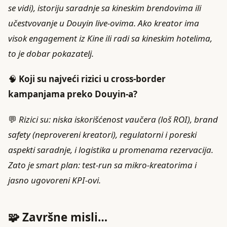
se vidi), istoriju saradnje sa kineskim brendovima ili
učestvovanje u Douyin live-ovima. Ako kreator ima
visok engagement iz Kine ili radi sa kineskim hotelima,
to je dobar pokazatelj.
🧠
Koji su najveći rizici u cross-border
kampanjama preko Douyin-a?
💬
Rizici su: niska iskorišćenost vaučera (loš ROI), brand
safety (neprovereni kreatori), regulatorni i poreski
aspekti saradnje, i logistika u promenama rezervacija.
Zato je smart plan: test-run sa mikro-kreatorima i
jasno ugovoreni KPI-ovi.
🧩 Završne misli…