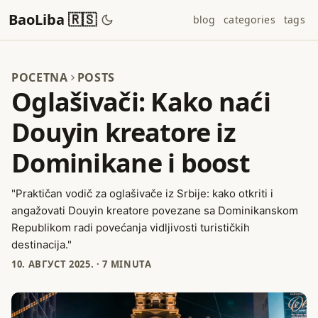
BaoLiba 🇷🇸
blog
categories
tags
POCETNA
POSTS
Oglašivači: Kako naći
Douyin kreatore iz
Dominikane i boost
"Praktičan vodič za oglašivače iz Srbije: kako otkriti i
angažovati Douyin kreatore povezane sa Dominikanskom
Republikom radi povećanja vidljivosti turističkih
destinacija."
10. АВГУСТ 2025.
·
7 MINUTA