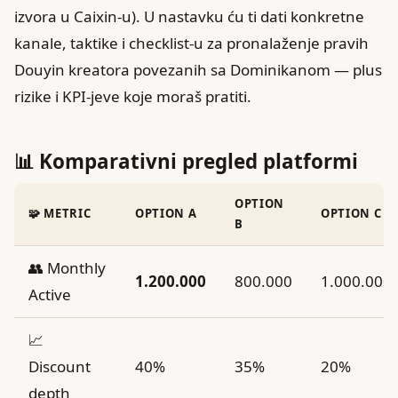
izvora u Caixin-u). U nastavku ću ti dati konkretne
kanale, taktike i checklist-u za pronalaženje pravih
Douyin kreatora povezanih sa Dominikanom — plus
rizike i KPI-jeve koje moraš pratiti.
📊 Komparativni pregled platformi
OPTION
🧩 METRIC
OPTION A
OPTION C
B
👥 Monthly
1.200.000
800.000
1.000.000
Active
📈
Discount
40%
35%
20%
depth