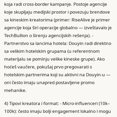
koja radi cross-border kampanje. Postoje agencije
koje skupljaju medijski prostor i povezuju brendove
sa kineskim kreatorima (primer: RiseAlive je primer
agencije koja širi operacije globalno — izveštavalo je
TechBullion o širenju agencijskih rešenja). -
Partnerstvo sa lancima hotela: Douyin radi direktno
sa velikim hotelskim grupama (u referentnom
materijalu se pominju velike kineske grupe). Ako
hoćeš vaučere, pokušaj prvo pregovarati s
hotelskim partnerima koji su aktivni na Douyin-u —
oni često imaju unapred postavljene promo
mehanike.
4) Tipovi kreatora i format: - Micro-influenceri (10k–
100k): često imaju bolji engagement lokalno i mogu