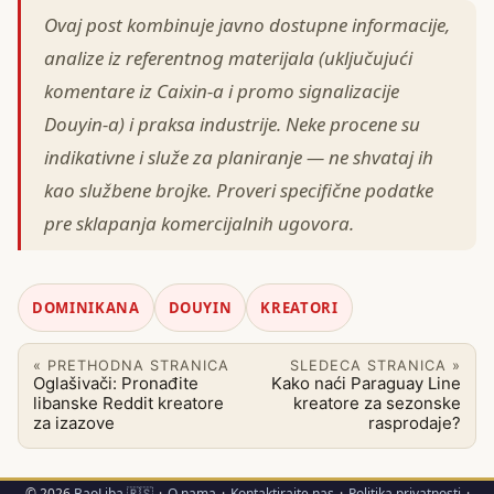
Ovaj post kombinuje javno dostupne informacije,
analize iz referentnog materijala (uključujući
komentare iz Caixin-a i promo signalizacije
Douyin-a) i praksa industrije. Neke procene su
indikativne i služe za planiranje — ne shvataj ih
kao službene brojke. Proveri specifične podatke
pre sklapanja komercijalnih ugovora.
DOMINIKANA
DOUYIN
KREATORI
« PRETHODNA STRANICA
SLEDECA STRANICA »
Oglašivači: Pronađite
Kako naći Paraguay Line
libanske Reddit kreatore
kreatore za sezonske
za izazove
rasprodaje?
© 2026
BaoLiba 🇷🇸
·
O nama
·
Kontaktirajte nas
·
Politika privatnosti
·