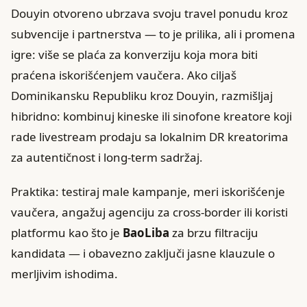
Douyin otvoreno ubrzava svoju travel ponudu kroz
subvencije i partnerstva — to je prilika, ali i promena
igre: više se plaća za konverziju koja mora biti
praćena iskorišćenjem vaučera. Ako ciljaš
Dominikansku Republiku kroz Douyin, razmišljaj
hibridno: kombinuj kineske ili sinofone kreatore koji
rade livestream prodaju sa lokalnim DR kreatorima
za autentičnost i long-term sadržaj.
Praktika: testiraj male kampanje, meri iskorišćenje
vaučera, angažuj agenciju za cross-border ili koristi
platformu kao što je
BaoLiba
za brzu filtraciju
kandidata — i obavezno zaključi jasne klauzule o
merljivim ishodima.