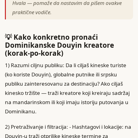
Hvala — pomaže da nastavim da pišem ovakve
praktične vodiče.
💡 Kako konkretno pronaći
Dominikanske Douyin kreatore
(korak-po-korak)
1) Razumi ciljnu publiku: Da li ciljaš kineske turiste
(ko koriste Douyin), globalne putnike ili srpsku
publiku zainteresovanu za destinaciju? Ako ciljaš
kinesko tržište — traži kreatore koji kreiraju sadržaj
na mandarinskom ili koji imaju istoriju putovanja u
Dominikanu.
2) Pretraživanje i filtracija: - Hashtagovi i lokacije: na
Douyin-u traži otprilike kineske termine za