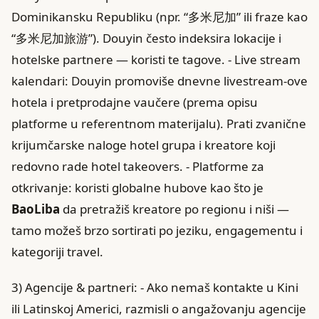
Dominikansku Republiku (npr. “多米尼加” ili fraze kao
“多米尼加旅游”). Douyin često indeksira lokacije i
hotelske partnere — koristi te tagove. - Live stream
kalendari: Douyin promoviše dnevne livestream-ove
hotela i pretprodajne vaučere (prema opisu
platforme u referentnom materijalu). Prati zvanične
krijumčarske naloge hotel grupa i kreatore koji
redovno rade hotel takeovers. - Platforme za
otkrivanje: koristi globalne hubove kao što je
BaoLiba
da pretražiš kreatore po regionu i niši —
tamo možeš brzo sortirati po jeziku, engagementu i
kategoriji travel.
3) Agencije & partneri: - Ako nemaš kontakte u Kini
ili Latinskoj Americi, razmisli o angažovanju agencije