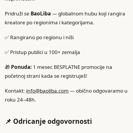
Pridruži se
BaoLiba
— globalnom hubu koji rangira
kreatore po regionima i kategorijama.
✅ Rangirano po regionu i niši
✅ Pristup publici u 100+ zemalja
🎁
Ponuda:
1 mesec BESPLATNE promocije na
početnoj strani kada se registruješ!
Kontakt:
info@baoliba.com
— obično odgovaramo u
roku 24–48h.
📌 Odricanje odgovornosti