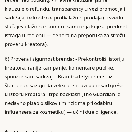
klauzule o refundu, transparency u vezi promocija i
sadržaja, te kontrole protiv lažnih prodaja (u svetlu
slučajeva lažnih e-komerc kampanja koji su predmet
istraga u regionu — generalna preporuka za strožu
proveru kreatora).
6) Provera i sigurnost brenda: - Prekontroliši istoriju
kreatora: ranije kampanje, komentare publike,
sponzorisani sadržaj. - Brand safety: primeri iz
štampe pokazuju da veliki brendovi ponekad greše
u izboru kreatora i trpe backlash (The Guardian je
nedavno pisao o slikovitim rizicima pri odabiru
influensera za kozmetiku) — učini due diligence.