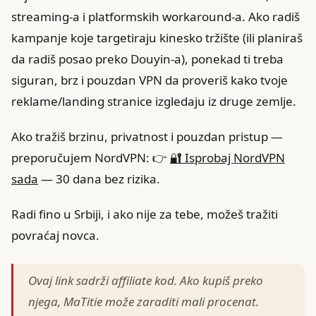
streaming-a i platformskih workaround-a. Ako radiš
kampanje koje targetiraju kinesko tržište (ili planiraš
da radiš posao preko Douyin-a), ponekad ti treba
siguran, brz i pouzdan VPN da proveriš kako tvoje
reklame/landing stranice izgledaju iz druge zemlje.
Ako tražiš brzinu, privatnost i pouzdan pristup —
preporučujem NordVPN: 👉
🔐 Isprobaj NordVPN
sada
— 30 dana bez rizika.
Radi fino u Srbiji, i ako nije za tebe, možeš tražiti
povraćaj novca.
Ovaj link sadrži affiliate kod. Ako kupiš preko
njega, MaTitie može zaraditi mali procenat.