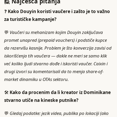
🙋 Najčešća pitanja
❓
Kako Douyin koristi vaučere i zašto je to važno
za turističke kampanje?
💬
Vaučeri su mehanizam kojim Douyin zaključava
promet unapred (prepaid vouchers) i podstiče kupce
da rezervišu kasnije. Problem je što konverzija zavisi od
iskorišćenja tih vaučera — dakle ne meri se samo klik
već koliko ljudi stvarno dođe i iskoristi vaučer. Caixin i
drugi izvori su komentarisali da to menja share-of-
market dinamiku u OTAs sektoru.
🛠️
Kako da procenim da li kreator iz Dominikane
stvarno utiče na kineske putnike?
💬
Gledaj podatke: jezik videa, publika po lokaciji (ako