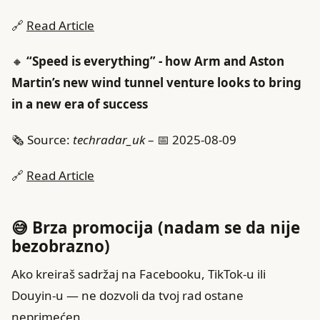
🔗
Read Article
🔸
“Speed is everything” - how Arm and Aston
Martin’s new wind tunnel venture looks to bring
in a new era of success
🗞️ Source:
techradar_uk
– 📅 2025-08-09
🔗
Read Article
😅 Brza promocija (nadam se da nije
bezobrazno)
Ako kreiraš sadržaj na Facebooku, TikTok-u ili
Douyin-u — ne dozvoli da tvoj rad ostane
neprimećen.