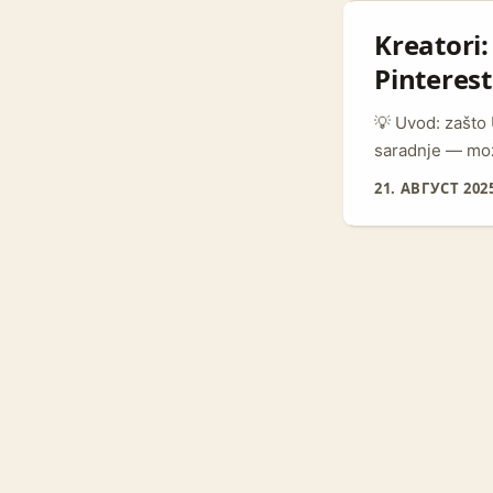
referentnom mate
Kreatori
Pinteres
💡 Uvod: zašto 
saradnje — možd
vole autentično
21. АВГУСТ 202
Pinterest je zla
kupovine i, što 