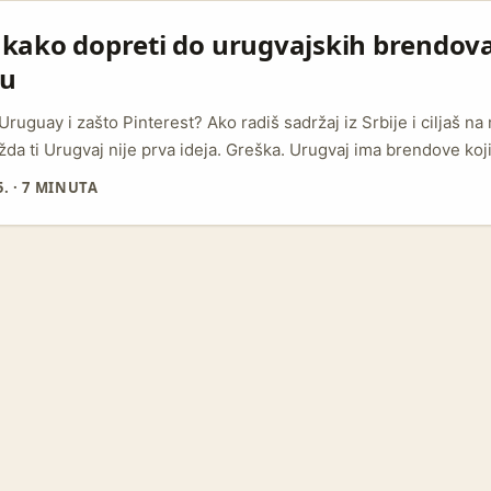
rijalu.) ...
: kako dopreti do urugvajskih brendov
tu
Uruguay i zašto Pinterest? Ako radiš sadržaj iz Srbije i ciljaš 
a ti Urugvaj nije prva ideja. Greška. Urugvaj ima brendove koji
st i često eksperimentišu sa vizuelnim kanalima. Iz perspektive
5.
·
7 MINUTA
tna prilika: ljudi tamo ne samo da „lajkuju“ — oni čuvaju ideje, pl
je ključno, pokazuju lojalnost brendu pre nego što plate. ...