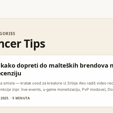
GORIES
ncer Tips
: kako dopreti do malteških brendova 
ecenziju
a smisla — kratak uvod za kreatore iz Srbije Ako radiš video rece
unkcije (npr. live‑events, u‑game monetizaciju, PvP modove), D
 Malte često prvo testiraju vizuelne kampanje i short‑form prim
2025.
·
5 MINUTA
icencirane igrače i iGaming operatore — to znači: puno proizvoda
funkcionalnosti i UX‑a kroz kreatore. (Referenca iz ugrađenih zap