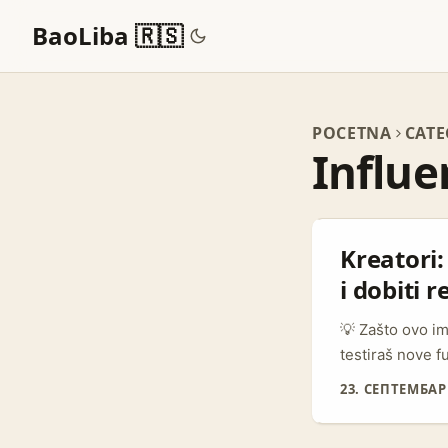
BaoLiba 🇷🇸
POCETNA
CATE
Influe
Kreatori
i dobiti r
💡 Zašto ovo im
testiraš nove f
gde brendovi iz
23. СЕПТЕМБАР 
veliki hub za l
viralni prikaz 