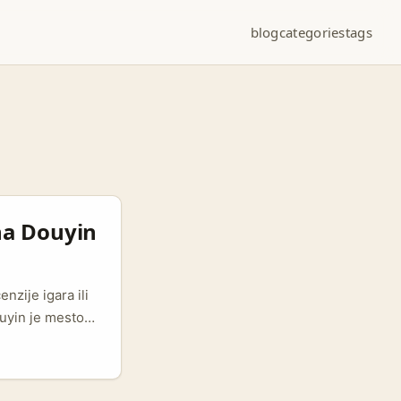
blog
categories
tags
na Douyin
nzije igara ili
ouyin je mesto
ere. Malta je
 koji hoće
ažanja o Malti u