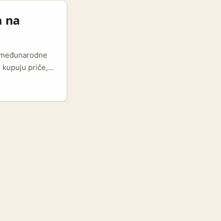
a na
na međunarodne
 kupuju priče,
 kreatora,
aniraju