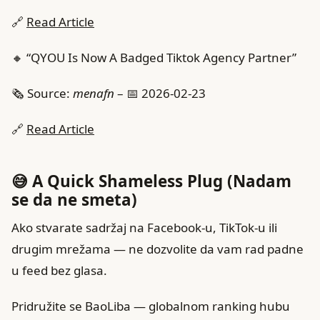
🔗
Read Article
🔸 “QYOU Is Now A Badged Tiktok Agency Partner”
🗞️ Source:
menafn
– 📅 2026-02-23
🔗
Read Article
😅 A Quick Shameless Plug (Nadam
se da ne smeta)
Ako stvarate sadržaj na Facebook-u, TikTok-u ili
drugim mrežama — ne dozvolite da vam rad padne
u feed bez glasa.
Pridružite se BaoLiba — globalnom ranking hubu