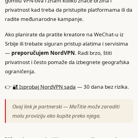
gomilu VPN-ova i znam koliko znače brzina i
privatnost kad treba da pristupite platformama ili da
radite međunarodne kampanje.
Ako planirate da pratite kreatore na WeChat-u iz
Srbije ili trebate siguran pristup alatima i servisima
—
preporučujem NordVPN
. Radi brzo, štiti
privatnost i često pomaže da izbegnete geografska
ograničenja.
👉
🔐 Isprobaj NordVPN sada
— 30 dana bez rizika.
Ovaj link je partnerski — MaTitie može zaraditi
malu proviziju ako kupite preko njega.