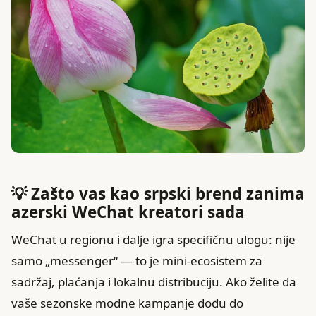
💡 Zašto vas kao srpski brend zanima
azerski WeChat kreatori sada
WeChat u regionu i dalje igra specifičnu ulogu: nije
samo „messenger“ — to je mini-ecosistem za
sadržaj, plaćanja i lokalnu distribuciju. Ako želite da
vaše sezonske modne kampanje dođu do