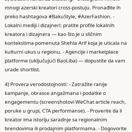
mnogi azerski kreatori cross-postuju. Pronađite ih
preko hashtagova #BakuStyle, #AzerFashion. -
Lokalni mediji i dizajneri: pratite profile lokalnih
kreatora i dizajnera — kao što je u sličnim
kontekstima pomenuta Shehla Arif koja je uticala na
kulturni ukus u regionu. - Agencije i marketplace
platforme (uključujući BaoLiba) — dopustite da vam
urade shortlist.
4) Provera verodostojnosti: - Zatražite ranije
kampanje, obrasce angažmana i podatke o
engagementu (screenshotovi WeChat article reach,
poruke u grupi, CTA performanse). - Proverite da li
kreator ima istoriju saradnje sa regionalnim
brendovima ili prodajnim platformama. - Dogovorite