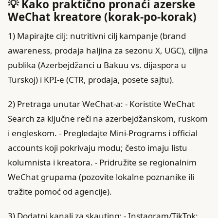
💡 Kako praktično pronaći azerske
WeChat kreatore (korak-po-korak)
1) Mapirajte cilj: nutritivni cilj kampanje (brand
awareness, prodaja haljina za sezonu X, UGC), ciljna
publika (Azerbejdžanci u Bakuu vs. dijaspora u
Turskoj) i KPI-e (CTR, prodaja, posete sajtu).
2) Pretraga unutar WeChat-a: - Koristite WeChat
Search za ključne reči na azerbejdžanskom, ruskom
i engleskom. - Pregledajte Mini-Programs i official
accounts koji pokrivaju modu; često imaju listu
kolumnista i kreatora. - Pridružite se regionalnim
WeChat grupama (pozovite lokalne poznanike ili
tražite pomoć od agencije).
3) Dodatni kanali za skauting: - Instagram/TikTok: