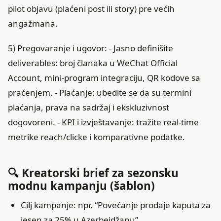
pilot objavu (plaćeni post ili story) pre većih
angažmana.
5) Pregovaranje i ugovor: - Jasno definišite
deliverables: broj članaka u WeChat Official
Account, mini-program integraciju, QR kodove sa
praćenjem. - Plaćanje: ubedite se da su termini
plaćanja, prava na sadržaj i ekskluzivnost
dogovoreni. - KPI i izvještavanje: tražite real-time
metrike reach/clicke i komparativne podatke.
🔍 Kreatorski brief za sezonsku
modnu kampanju (šablon)
Cilj kampanje: npr. “Povećanje prodaje kaputa za
jesen za 25% u Azerbejdžanu”.