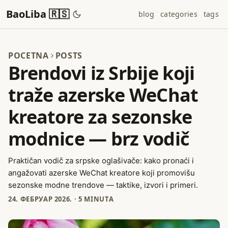
BaoLiba 🇷🇸
blog
categories
tags
POCETNA
POSTS
Brendovi iz Srbije koji
traže azerske WeChat
kreatore za sezonske
modnice — brz vodič
Praktičan vodič za srpske oglašivače: kako pronaći i
angažovati azerske WeChat kreatore koji promovišu
sezonske modne trendove — taktike, izvori i primeri.
24. ФЕБРУАР 2026.
·
5 MINUTA