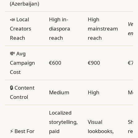
(Azerbaijan)
📣 Local
High in-
High
Very
Creators
diaspora
mainstream
eng
Reach
reach
reach
💸 Avg
Campaign
€600
€900
€75
Cost
🔒 Content
Medium
High
Med
Control
Localized
storytelling,
Visual
Sho
⚡ Best For
paid
lookbooks,
reac