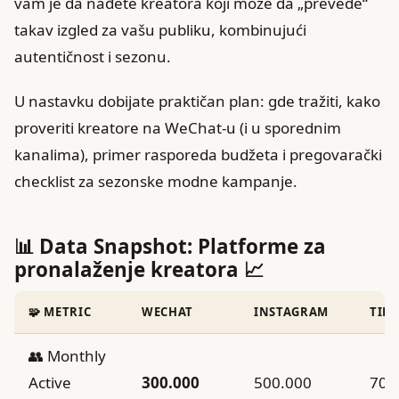
vam je da nađete kreatora koji može da „prevede“
takav izgled za vašu publiku, kombinujući
autentičnost i sezonu.
U nastavku dobijate praktičan plan: gde tražiti, kako
proveriti kreatore na WeChat-u (i u sporednim
kanalima), primer rasporeda budžeta i pregovarački
checklist za sezonske modne kampanje.
📊 Data Snapshot: Platforme za
pronalaženje kreatora 📈
🧩 METRIC
WECHAT
INSTAGRAM
TIK
👥 Monthly
Active
300.000
500.000
700