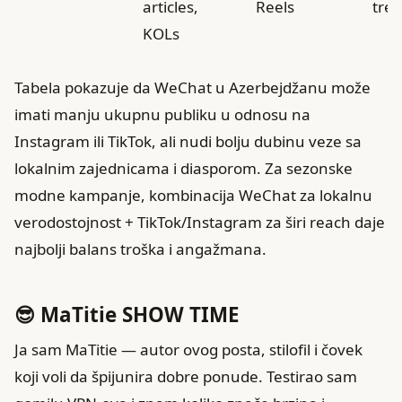
articles,
Reels
tre
KOLs
Tabela pokazuje da WeChat u Azerbejdžanu može
imati manju ukupnu publiku u odnosu na
Instagram ili TikTok, ali nudi bolju dubinu veze sa
lokalnim zajednicama i diasporom. Za sezonske
modne kampanje, kombinacija WeChat za lokalnu
verodostojnost + TikTok/Instagram za širi reach daje
najbolji balans troška i angažmana.
😎 MaTitie SHOW TIME
Ja sam MaTitie — autor ovog posta, stilofil i čovek
koji voli da špijunira dobre ponude. Testirao sam