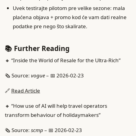
Uvek testirajte pilotom pre velike sezone: mala
plaćena objava + promo kod će vam dati realne
podatke pre nego što skalirate.
📚 Further Reading
🔸 “Inside the World of Resale for the Ultra-Rich”
🗞️ Source:
vogue
– 📅 2026-02-23
🔗
Read Article
🔸 “How use of AI will help travel operators
transform behaviour of holidaymakers”
🗞️ Source:
scmp
– 📅 2026-02-23