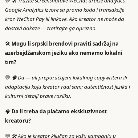
💬
🛠️ Tražite screenshotove WeChat article analytics,
Google Analytics izvore sa promo koda i transakcije
kroz WeChat Pay ili linkove. Ako kreator ne može da
dostavi dokaze — tretirajte ga oprezno.
🛠️
Mogu li srpski brendovi praviti sadržaj na
azerbejdžanskom jeziku ako nemamo lokalni
tim?
💬
🧠 Da — ali preporučujem lokalnog copywritera ili
adaptaciju koju kreator radi sam; autentičnost jezika i
kulturni detalji prave razliku.
🧠
Da li treba da plaćamo ekskluzivnost
kreatoru?
💬
🛠️ Ako je kreator ključan za vašu kampanju u