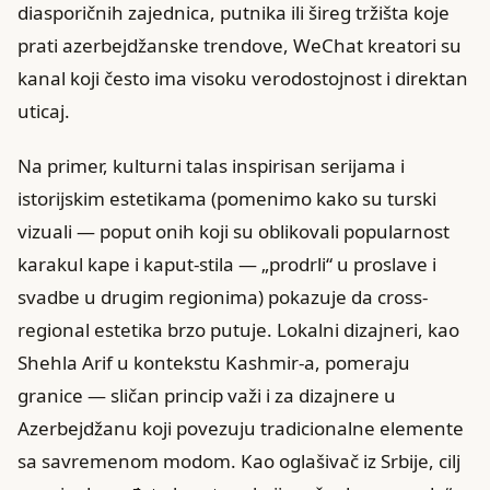
diasporičnih zajednica, putnika ili šireg tržišta koje
prati azerbejdžanske trendove, WeChat kreatori su
kanal koji često ima visoku verodostojnost i direktan
uticaj.
Na primer, kulturni talas inspirisan serijama i
istorijskim estetikama (pomenimo kako su turski
vizuali — poput onih koji su oblikovali popularnost
karakul kapе i kaput-stila — „prodrli“ u proslave i
svadbe u drugim regionima) pokazuje da cross-
regional estetika brzo putuje. Lokalni dizajneri, kao
Shehla Arif u kontekstu Kashmir-a, pomeraju
granice — sličan princip važi i za dizajnere u
Azerbejdžanu koji povezuju tradicionalne elemente
sa savremenom modom. Kao oglašivač iz Srbije, cilj