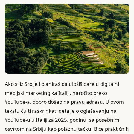
Ako si iz Srbije i planiraš da uložiš pare u digitalni
medijski marketing ka Italiji, naročito preko
YouTube-a, dobro došao na pravu adresu. U ovom
tekstu ću ti raskrinkati detalje o oglašavanju na
YouTube-u u Italiji za 2025. godinu, sa posebnim
osvrtom na Srbiju kao polaznu tačku. Biće praktičnih