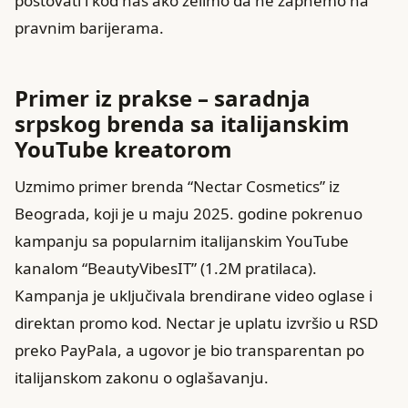
poštovati i kod nas ako želimo da ne zapnemo na
pravnim barijerama.
Primer iz prakse – saradnja
srpskog brenda sa italijanskim
YouTube kreatorom
Uzmimo primer brenda “Nectar Cosmetics” iz
Beograda, koji je u maju 2025. godine pokrenuo
kampanju sa popularnim italijanskim YouTube
kanalom “BeautyVibesIT” (1.2M pratilaca).
Kampanja je uključivala brendirane video oglase i
direktan promo kod. Nectar je uplatu izvršio u RSD
preko PayPala, a ugovor je bio transparentan po
italijanskom zakonu o oglašavanju.