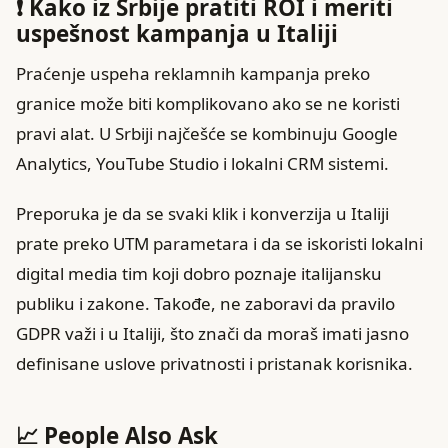
❗ Kako iz Srbije pratiti ROI i meriti
uspešnost kampanja u Italiji
Praćenje uspeha reklamnih kampanja preko
granice može biti komplikovano ako se ne koristi
pravi alat. U Srbiji najčešće se kombinuju Google
Analytics, YouTube Studio i lokalni CRM sistemi.
Preporuka je da se svaki klik i konverzija u Italiji
prate preko UTM parametara i da se iskoristi lokalni
digital media tim koji dobro poznaje italijansku
publiku i zakone. Takođe, ne zaboravi da pravilo
GDPR važi i u Italiji, što znači da moraš imati jasno
definisane uslove privatnosti i pristanak korisnika.
📈 People Also Ask