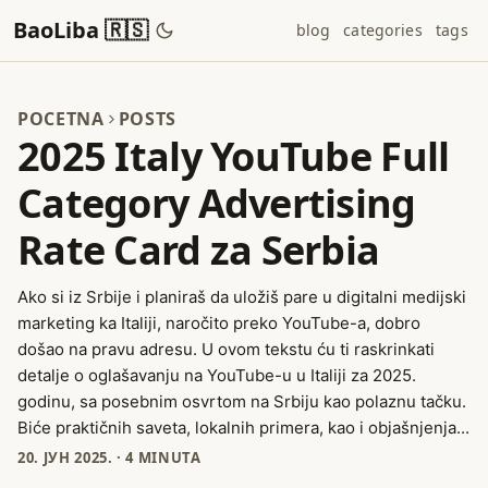
BaoLiba 🇷🇸
blog
categories
tags
POCETNA
POSTS
2025 Italy YouTube Full
Category Advertising
Rate Card za Serbia
Ako si iz Srbije i planiraš da uložiš pare u digitalni medijski
marketing ka Italiji, naročito preko YouTube-a, dobro
došao na pravu adresu. U ovom tekstu ću ti raskrinkati
detalje o oglašavanju na YouTube-u u Italiji za 2025.
godinu, sa posebnim osvrtom na Srbiju kao polaznu tačku.
Biće praktičnih saveta, lokalnih primera, kao i objašnjenja...
20. ЈУН 2025.
·
4 MINUTA