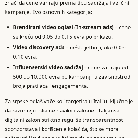
znači da cene variraju prema tipu sadržaja i veličini
kampanje. Evo osnovnih kategorija:
Brendirani video oglasi (In-stream ads)
– cene
se kreću od 0.05 do 0.15 evra po prikazu.
Video discovery ads
– nešto jeftiniji, oko 0.03-
0.10 evra.
Influenserski video sadržaj
– cene variraju od
500 do 10,000 evra po kampanji, u zavisnosti od
broja pratilaca i engagementa.
Za srpske oglašivače koji targetiraju Italiju, ključno je
da razumeju lokalne navike i zakone. Italijanski
digitalni zakon striktno reguliše transparentnost
sponzorstava i korišćenje kolačića, što se mora