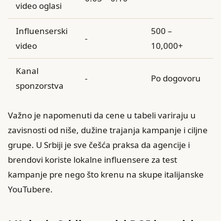
video oglasi
Influenserski
500 –
-
video
10,000+
Kanal
-
Po dogovoru
sponzorstva
Važno je napomenuti da cene u tabeli variraju u
zavisnosti od niše, dužine trajanja kampanje i ciljne
grupe. U Srbiji je sve češća praksa da agencije i
brendovi koriste lokalne influensere za test
kampanje pre nego što krenu na skupe italijanske
YouTubere.