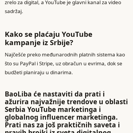
zrelo za digital, a YouTube je glavni kanal za video
sadržaj.
Kako se plaćaju YouTube
kampanje iz Srbije?
Najčešće preko međunarodnih platnih sistema kao
što su PayPal i Stripe, uz obračun u evrima, dok se
budžeti planiraju u dinarima.
BaoLiba će nastaviti da prati i
ažurira najvažnije trendove u oblasti
Serbia YouTube marketinga i
globalnog influencer marketinga.
Prati nas za još praktičnih saveta i
pravih brojki iz sveta digitalnog