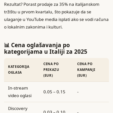
Rezultat? Porast prodaje za 35% na italijanskom
tržištu u prvom kvartalu, što pokazuje da se
ulaganje u YouTube media isplati ako se vodi računa
o lokalnim zakonima i kulturi.
📊 Cena oglašavanja po
kategorijama u Italiji za 2025
CENA PO
CENA PO
KATEGORIJA
PRIKAZU
KAMPANJI
OGLASA
(EUR)
(EUR)
In-stream
0.05 – 0.15
-
video oglasi
Discovery
0.03 – 0.10
-