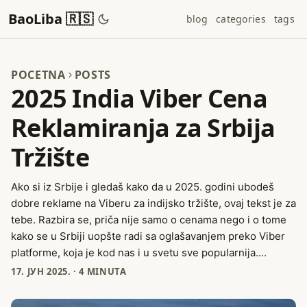
BaoLiba 🇷🇸
blog
categories
tags
POCETNA
POSTS
2025 India Viber Cena
Reklamiranja za Srbija
Tržište
Ako si iz Srbije i gledaš kako da u 2025. godini ubodeš
dobre reklame na Viberu za indijsko tržište, ovaj tekst je za
tebe. Razbira se, priča nije samo o cenama nego i o tome
kako se u Srbiji uopšte radi sa oglašavanjem preko Viber
platforme, koja je kod nas i u svetu sve popularnija....
17. ЈУН 2025.
·
4 MINUTA