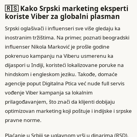
🇷🇸 Kako Srpski marketing eksperti
koriste Viber za globalni plasman
Srpski oglašivači i influenseri sve više gledaju ka
inostranim tržištima. Na primer, poznati beogradski
influenser Nikola Marković je prošle godine
pokrenuo kampanju na Viberu usmerenu ka
dijaspori u Indiji, koristeći lokalizovane poruke na
hindskom i engleskom jeziku. Takođe, domaće
agencije poput Digitalna Ptica već nude full servis
vođenje Viber kampanja sa lokalnim
prilagođavanjem, što znači da klijenti dobijaju
optimizovan marketing koji poštuje i indijske i srpske
pravne norme.
Plaćanje u Srbiji se uglavnom vrši u dinarima (RSD),