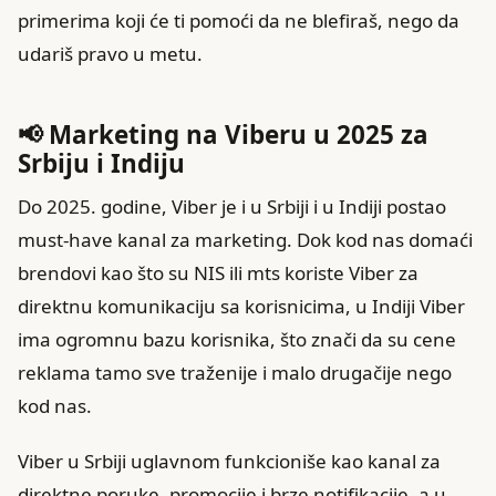
primerima koji će ti pomoći da ne blefiraš, nego da
udariš pravo u metu.
📢 Marketing na Viberu u 2025 za
Srbiju i Indiju
Do 2025. godine, Viber je i u Srbiji i u Indiji postao
must-have kanal za marketing. Dok kod nas domaći
brendovi kao što su NIS ili mts koriste Viber za
direktnu komunikaciju sa korisnicima, u Indiji Viber
ima ogromnu bazu korisnika, što znači da su cene
reklama tamo sve traženije i malo drugačije nego
kod nas.
Viber u Srbiji uglavnom funkcioniše kao kanal za
direktne poruke, promocije i brze notifikacije, a u