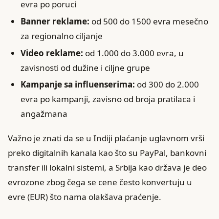
evra po poruci
Banner reklame:
od 500 do 1500 evra mesečno
za regionalno ciljanje
Video reklame:
od 1.000 do 3.000 evra, u
zavisnosti od dužine i ciljne grupe
Kampanje sa influenserima:
od 300 do 2.000
evra po kampanji, zavisno od broja pratilaca i
angažmana
Važno je znati da se u Indiji plaćanje uglavnom vrši
preko digitalnih kanala kao što su PayPal, bankovni
transfer ili lokalni sistemi, a Srbija kao država je deo
evrozone zbog čega se cene često konvertuju u
evre (EUR) što nama olakšava praćenje.