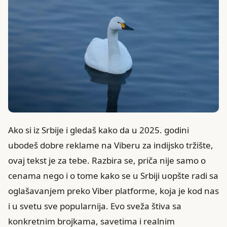
Ako si iz Srbije i gledaš kako da u 2025. godini
ubodeš dobre reklame na Viberu za indijsko tržište,
ovaj tekst je za tebe. Razbira se, priča nije samo o
cenama nego i o tome kako se u Srbiji uopšte radi sa
oglašavanjem preko Viber platforme, koja je kod nas
i u svetu sve popularnija. Evo sveža štiva sa
konkretnim brojkama, savetima i realnim