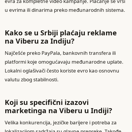
evra za kompletne video kampanje. Plaćanje se vrši
u evrima ili dinarima preko međunarodnih sistema.
Kako se u Srbiji plaćaju reklame
na Viberu za Indiju?
Najčešće preko PayPala, bankovnih transfera ili
platformi koje omogućavaju međunarodne uplate.
Lokalni oglašivači često koriste evro kao osnovnu
valutu zbog stabilnosti.
Koji su specifični izazovi
marketinga na Viberu u Indiji?
Velika konkurencija, jezičke barijere i potreba za
lokalizacijom sadržaja su glavne prepreke. Takođe,