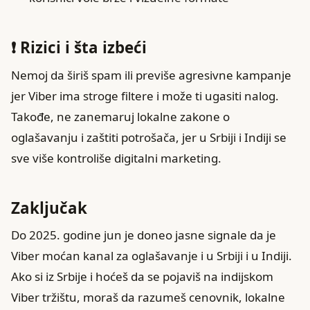
❗ Rizici i šta izbeći
Nemoj da širiš spam ili previše agresivne kampanje
jer Viber ima stroge filtere i može ti ugasiti nalog.
Takođe, ne zanemaruj lokalne zakone o
oglašavanju i zaštiti potrošača, jer u Srbiji i Indiji se
sve više kontroliše digitalni marketing.
Zaključak
Do 2025. godine jun je doneo jasne signale da je
Viber moćan kanal za oglašavanje i u Srbiji i u Indiji.
Ako si iz Srbije i hoćeš da se pojaviš na indijskom
Viber tržištu, moraš da razumeš cenovnik, lokalne