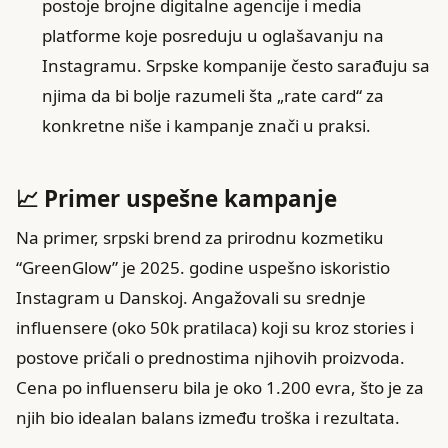
postoje brojne digitalne agencije i media
platforme koje posreduju u oglašavanju na
Instagramu. Srpske kompanije često sarađuju sa
njima da bi bolje razumeli šta „rate card“ za
konkretne niše i kampanje znači u praksi.
📈 Primer uspešne kampanje
Na primer, srpski brend za prirodnu kozmetiku
“GreenGlow” je 2025. godine uspešno iskoristio
Instagram u Danskoj. Angažovali su srednje
influensere (oko 50k pratilaca) koji su kroz stories i
postove pričali o prednostima njihovih proizvoda.
Cena po influenseru bila je oko 1.200 evra, što je za
njih bio idealan balans između troška i rezultata.