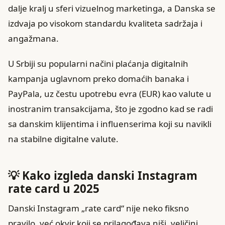
dalje kralj u sferi vizuelnog marketinga, a Danska se
izdvaja po visokom standardu kvaliteta sadržaja i
angažmana.
U Srbiji su popularni načini plaćanja digitalnih
kampanja uglavnom preko domaćih banaka i
PayPala, uz čestu upotrebu evra (EUR) kao valute u
inostranim transakcijama, što je zgodno kad se radi
sa danskim klijentima i influenserima koji su navikli
na stabilne digitalne valute.
💡 Kako izgleda danski Instagram
rate card u 2025
Danski Instagram „rate card“ nije neko fiksno
pravilo, već okvir koji se prilagođava niši, veličini