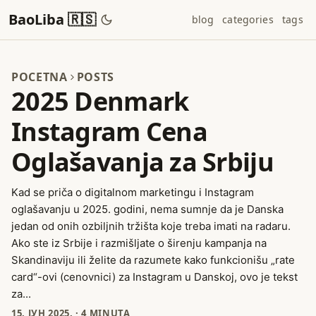
BaoLiba 🇷🇸
blog
categories
tags
POCETNA
POSTS
2025 Denmark
Instagram Cena
Oglašavanja za Srbiju
Kad se priča o digitalnom marketingu i Instagram
oglašavanju u 2025. godini, nema sumnje da je Danska
jedan od onih ozbiljnih tržišta koje treba imati na radaru.
Ako ste iz Srbije i razmišljate o širenju kampanja na
Skandinaviju ili želite da razumete kako funkcionišu „rate
card“-ovi (cenovnici) za Instagram u Danskoj, ovo je tekst
za...
15. ЈУН 2025.
·
4 MINUTA