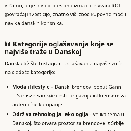
viđamo, ali je nivo profesionalizma i očekivani ROI
(povraćaj investicije) znatno viši zbog kupovne moći i
navika danskih korisnika.
📊 Kategorije oglašavanja koje se
najviše traže u Danskoj
Dansko tržište Instagram oglašavanja najviše vuče
na sledeće kategorije:
Moda i lifestyle
– Danski brendovi poput Ganni
ili Samsøe Samsøe često angažuju influensere za
autentične kampanje.
Održiva tehnologija i ekologija
– velika tema u
Danskoj, što otvara prostor za brendove iz Srbije