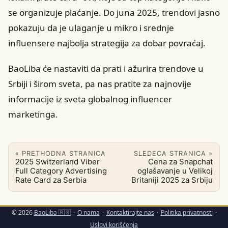
se organizuje plaćanje. Do juna 2025, trendovi jasno
pokazuju da je ulaganje u mikro i srednje
influensere najbolja strategija za dobar povraćaj.
BaoLiba će nastaviti da prati i ažurira trendove u
Srbiji i širom sveta, pa nas pratite za najnovije
informacije iz sveta globalnog influencer
marketinga.
« PRETHODNA STRANICA
SLEDECA STRANICA »
2025 Switzerland Viber
Cena za Snapchat
Full Category Advertising
oglašavanje u Velikoj
Rate Card za Serbia
Britaniji 2025 za Srbiju
© 2026
BaoLiba 🇷🇸
·
O nama
·
Kontaktirajte nas
·
Politika privatnosti
·
Uslovi korišćenja