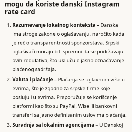
mogu da koriste danski Instagram
rate card
Razumevanje lokalnog konteksta
– Danska
ima stroge zakone o oglašavanju, naročito kada
je reč o transparentnosti sponzorstava. Srpski
oglašivači moraju biti spremni da se pridržavaju
ovih regulativa, što uključuje jasno označavanje
plaćenog sadržaja.
Valuta i plaćanje
– Plaćanja se uglavnom vrše u
evrima, što je zgodno za srpske firme koje
posluju i u evrima. Preporučuje se korišćenje
platformi kao što su PayPal, Wise ili bankovni
transferi sa jasno definisanim uslovima plaćanja.
Suradnja sa lokalnim agencijama
– U Danskoj