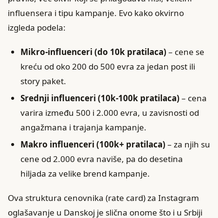
influensera i tipu kampanje. Evo kako okvirno
izgleda podela:
Mikro-influenceri (do 10k pratilaca)
– cene se
kreću od oko 200 do 500 evra za jedan post ili
story paket.
Srednji influenceri (10k-100k pratilaca)
– cena
varira između 500 i 2.000 evra, u zavisnosti od
angažmana i trajanja kampanje.
Makro influenceri (100k+ pratilaca)
– za njih su
cene od 2.000 evra naviše, pa do desetina
hiljada za velike brend kampanje.
Ova struktura cenovnika (rate card) za Instagram
oglašavanje u Danskoj je slična onome što i u Srbiji