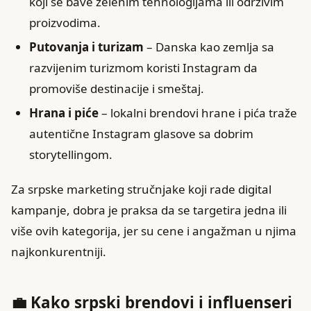
koji se bave zelenim tehnologijama ili održivim
proizvodima.
Putovanja i turizam
– Danska kao zemlja sa
razvijenim turizmom koristi Instagram da
promoviše destinacije i smeštaj.
Hrana i piće
– lokalni brendovi hrane i pića traže
autentične Instagram glasove sa dobrim
storytellingom.
Za srpske marketing stručnjake koji rade digital
kampanje, dobra je praksa da se targetira jedna ili
više ovih kategorija, jer su cene i angažman u njima
najkonkurentniji.
💼 Kako srpski brendovi i influenseri