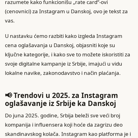
razumete kako funkcionišu „rate card“-ovi
(cenovnici) za Instagram u Danskoj, ovo je tekst za
vas.
U nastavku ćemo razbiti kako izgleda Instagram
cena oglašavanja u Danskoj, objasniti koje su
ključne kategorije, i kako sve to možete iskoristiti za
svoje digitalne kampanje iz Srbije, imajući u vidu
lokalne navike, zakonodavstvo i način plaćanja.
📢 Trendovi u 2025. za Instagram
oglašavanje iz Srbije ka Danskoj
Do juna 2025. godine, Srbija beleži sve veći broj
kompanija i influensera koji hoće da zagrizu deo
skandinavskog kolača. Instagram kao platforma je i