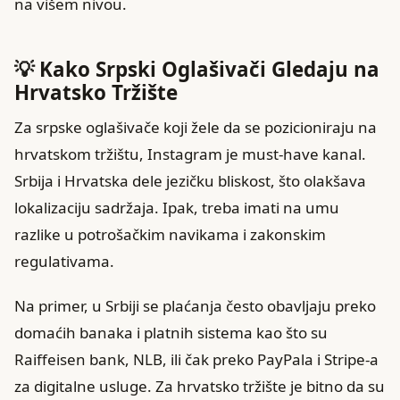
na višem nivou.
💡 Kako Srpski Oglašivači Gledaju na
Hrvatsko Tržište
Za srpske oglašivače koji žele da se pozicioniraju na
hrvatskom tržištu, Instagram je must-have kanal.
Srbija i Hrvatska dele jezičku bliskost, što olakšava
lokalizaciju sadržaja. Ipak, treba imati na umu
razlike u potrošačkim navikama i zakonskim
regulativama.
Na primer, u Srbiji se plaćanja često obavljaju preko
domaćih banaka i platnih sistema kao što su
Raiffeisen bank, NLB, ili čak preko PayPala i Stripe-a
za digitalne usluge. Za hrvatsko tržište je bitno da su