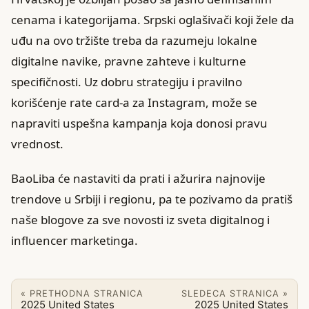
cenama i kategorijama. Srpski oglašivači koji žele da
uđu na ovo tržište treba da razumeju lokalne
digitalne navike, pravne zahteve i kulturne
specifičnosti. Uz dobru strategiju i pravilno
korišćenje rate card-a za Instagram, može se
napraviti uspešna kampanja koja donosi pravu
vrednost.
BaoLiba će nastaviti da prati i ažurira najnovije
trendove u Srbiji i regionu, pa te pozivamo da pratiš
naše blogove za sve novosti iz sveta digitalnog i
influencer marketinga.
« PRETHODNA STRANICA
SLEDECA STRANICA »
2025 United States
2025 United States