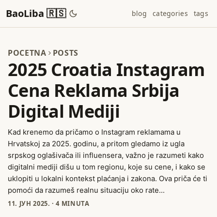
BaoLiba 🇷🇸
blog
categories
tags
POCETNA
POSTS
2025 Croatia Instagram
Cena Reklama Srbija
Digital Mediji
Kad krenemo da pričamo o Instagram reklamama u
Hrvatskoj za 2025. godinu, a pritom gledamo iz ugla
srpskog oglašivača ili influensera, važno je razumeti kako
digitalni mediji dišu u tom regionu, koje su cene, i kako se
uklopiti u lokalni kontekst plaćanja i zakona. Ova priča će ti
pomoći da razumeš realnu situaciju oko rate...
11. ЈУН 2025.
·
4 MINUTA