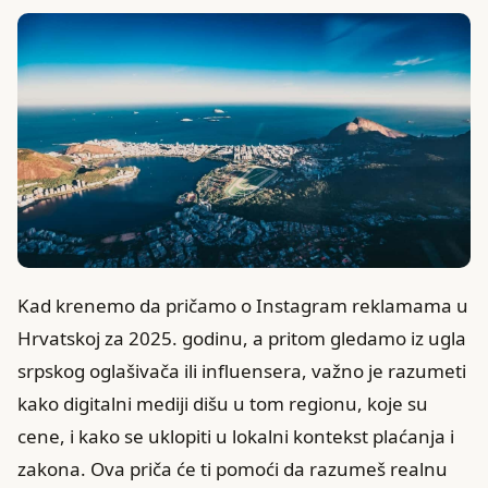
Kad krenemo da pričamo o Instagram reklamama u
Hrvatskoj za 2025. godinu, a pritom gledamo iz ugla
srpskog oglašivača ili influensera, važno je razumeti
kako digitalni mediji dišu u tom regionu, koje su
cene, i kako se uklopiti u lokalni kontekst plaćanja i
zakona. Ova priča će ti pomoći da razumeš realnu