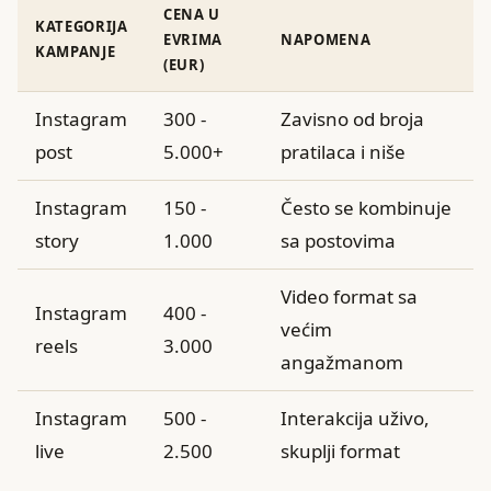
CENA U
KATEGORIJA
EVRIMA
NAPOMENA
KAMPANJE
(EUR)
Instagram
300 -
Zavisno od broja
post
5.000+
pratilaca i niše
Instagram
150 -
Često se kombinuje
story
1.000
sa postovima
Video format sa
Instagram
400 -
većim
reels
3.000
angažmanom
Instagram
500 -
Interakcija uživo,
live
2.500
skuplji format