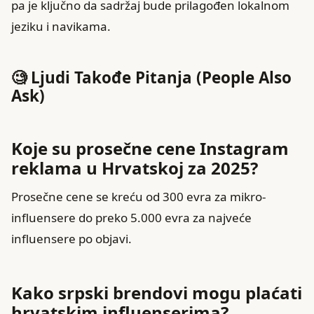
pa je ključno da sadržaj bude prilagođen lokalnom
jeziku i navikama.
🧐 Ljudi Takođe Pitanja (People Also
Ask)
Koje su prosečne cene Instagram
reklama u Hrvatskoj za 2025?
Prosečne cene se kreću od 300 evra za mikro-
influensere do preko 5.000 evra za najveće
influensere po objavi.
Kako srpski brendovi mogu plaćati
hrvatskim influenserima?