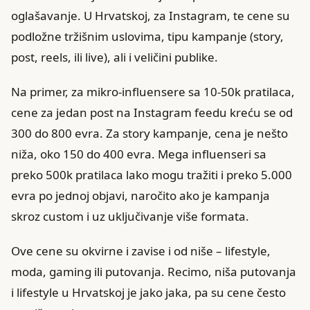
oglašavanje. U Hrvatskoj, za Instagram, te cene su
podložne tržišnim uslovima, tipu kampanje (story,
post, reels, ili live), ali i veličini publike.
Na primer, za mikro-influensere sa 10-50k pratilaca,
cene za jedan post na Instagram feedu kreću se od
300 do 800 evra. Za story kampanje, cena je nešto
niža, oko 150 do 400 evra. Mega influenseri sa
preko 500k pratilaca lako mogu tražiti i preko 5.000
evra po jednoj objavi, naročito ako je kampanja
skroz custom i uz uključivanje više formata.
Ove cene su okvirne i zavise i od niše – lifestyle,
moda, gaming ili putovanja. Recimo, niša putovanja
i lifestyle u Hrvatskoj je jako jaka, pa su cene često